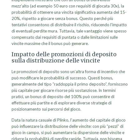
mezz’alto (ad esempio 50 euro con requisiti di giocata 30x), la
probabilità di ottenere una vincita significativa aumenta del 15-
20%, rispetto a giocare senza bonus. Questo perché più
tentativi consentono di distribuire il rischio, riducendo l’impatto
di eventuali perdite mura. Tuttavia, tale vantaggio viene spesso
compensato dai requisiti di puntata o dalle limitazioni sulle
vincite massime che il bonus può generare.
Impatto delle promozioni di deposito
sulla distribuzione delle vincite
Le promozioni di deposito sono un’altra forma di incentivo che
può modificare le probabilità di successo. Questi bonus,
generalmente del tipo “raddoppia il primo deposito”, forniscono
più capitale per giocare risorse più sostanziose. In termini
pratici, un bonus di deposito del 100% può consentire di
effettuare più partite e di esplorare diverse strategie di
posizionamento sui percorsi del gioco.
Data la natura casuale di Plinko, l’aumento del capitale di gioco
può influenzare la distribuzione delle vincite: con più “pezzi” di
gioco in campo, si può aumentare la dispersione delle vincite e
ridurre la probabilità di perdite rapide. Tuttavia, non bisogna