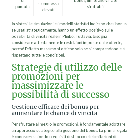
di
bonus, limite alle vincite
scommessa
puntata
sfruttabili
elevati
In sintesi, le simulazioni e i modelli statistici indicano che i bonus,
se usati strategicamente, hanno un effetto positivo sulle
possibilità di vincita reale in Plinko. Tuttavia, bisogna
considerare attentamente le restrizioni imposte dalle offerte,
perché l’effetto massimo si ottiene solo se si comprendono e si
rispettano tutte le condizioni.
Strategie di utilizzo delle
promozioni per
massimizzare le
possibilità di successo
Gestione efficace dei bonus per
aumentare le chance di vincita
Per sfruttare al meglio le promozioni, è fondamentale adottare
un approccio strategico alla gestione del bonus. La prima regola
è conoscere a fondo i requisiti di sblocco e le limitazioni di