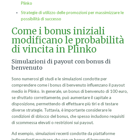
Plinko
Strategie di utilizzo delle promozioni per massimizzare le
possibilità di successo
Come i bonus iniziali
modificano le probabilità
di vincita in Plinko
Simulazioni di payout con bonus di
benvenuto
Sono numerosi gli studi e le simulazioni condotte per
comprendere come i bonus di benvenuto influenzano il payout
medio in Plinko. In generale, un bonus di benvenuto di 100 euro,
se sfruttato correttamente, può aumentare il capitale a
disposizione, permettendo di effettuare più tiri e di testare
diverse strategie. Tuttavia, è importante considerare le
condizioni di sblocco del bonus, che spesso includono requisiti
di scommessa elevati o restrizioni sui payout.
Ad esempio, simulazioni recenti condotte da piattaforme
indipendenti mostrano che con un bonus di benvenuto