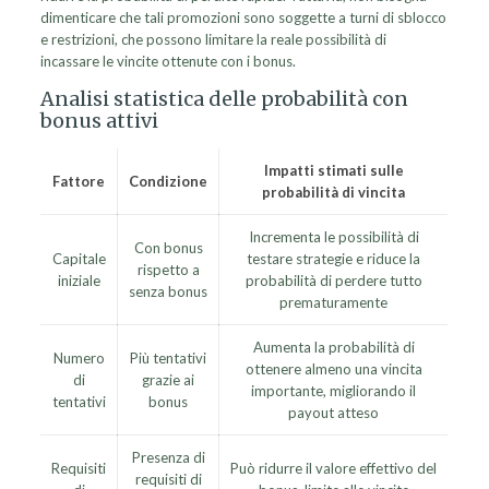
dimenticare che tali promozioni sono soggette a turni di sblocco
e restrizioni, che possono limitare la reale possibilità di
incassare le vincite ottenute con i bonus.
Analisi statistica delle probabilità con
bonus attivi
Impatti stimati sulle
Fattore
Condizione
probabilità di vincita
Incrementa le possibilità di
Con bonus
Capitale
testare strategie e riduce la
rispetto a
iniziale
probabilità di perdere tutto
senza bonus
prematuramente
Aumenta la probabilità di
Numero
Più tentativi
ottenere almeno una vincita
di
grazie ai
importante, migliorando il
tentativi
bonus
payout atteso
Presenza di
Requisiti
Può ridurre il valore effettivo del
requisiti di