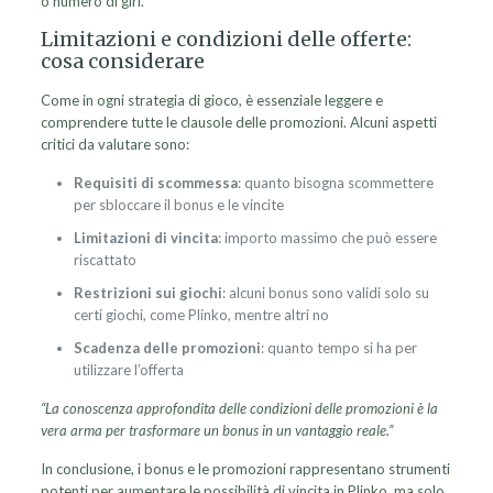
o numero di giri.
Limitazioni e condizioni delle offerte:
cosa considerare
Come in ogni strategia di gioco, è essenziale leggere e
comprendere tutte le clausole delle promozioni. Alcuni aspetti
critici da valutare sono:
Requisiti di scommessa
: quanto bisogna scommettere
per sbloccare il bonus e le vincite
Limitazioni di vincita
: importo massimo che può essere
riscattato
Restrizioni sui giochi
: alcuni bonus sono validi solo su
certi giochi, come Plinko, mentre altri no
Scadenza delle promozioni
: quanto tempo si ha per
utilizzare l’offerta
“La conoscenza approfondita delle condizioni delle promozioni è la
vera arma per trasformare un bonus in un vantaggio reale.”
In conclusione, i bonus e le promozioni rappresentano strumenti
potenti per aumentare le possibilità di vincita in Plinko, ma solo