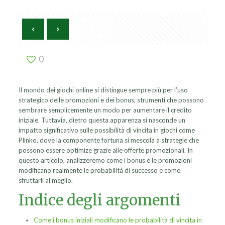
0
Il mondo dei giochi online si distingue sempre più per l’uso
strategico delle promozioni e dei bonus, strumenti che possono
sembrare semplicemente un modo per aumentare il credito
iniziale. Tuttavia, dietro questa apparenza si nasconde un
impatto significativo sulle possibilità di vincita in giochi come
Plinko, dove la componente fortuna si mescola a strategie che
possono essere optimize grazie alle offerte promozionali. In
questo articolo, analizzeremo come i bonus e le promozioni
modificano realmente le probabilità di successo e come
sfruttarli al meglio.
Indice degli argomenti
Come i bonus iniziali modificano le probabilità di vincita in