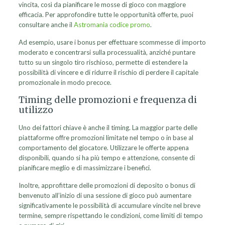
vincita, così da pianificare le mosse di gioco con maggiore
efficacia. Per approfondire tutte le opportunità offerte, puoi
consultare anche il
Astromania codice promo
.
Ad esempio, usare i bonus per effettuare scommesse di importo
moderato e concentrarsi sulla processualità, anziché puntare
tutto su un singolo tiro rischioso, permette di estendere la
possibilità di vincere e di ridurre il rischio di perdere il capitale
promozionale in modo precoce.
Timing delle promozioni e frequenza di
utilizzo
Uno dei fattori chiave è anche il timing. La maggior parte delle
piattaforme offre promozioni limitate nel tempo o in base al
comportamento del giocatore. Utilizzare le offerte appena
disponibili, quando si ha più tempo e attenzione, consente di
pianificare meglio e di massimizzare i benefici.
Inoltre, approfittare delle promozioni di deposito o bonus di
benvenuto all’inizio di una sessione di gioco può aumentare
significativamente le possibilità di accumulare vincite nel breve
termine, sempre rispettando le condizioni, come limiti di tempo