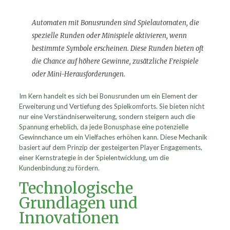
Automaten mit Bonusrunden sind Spielautomaten, die
spezielle Runden oder Minispiele aktivieren, wenn
bestimmte Symbole erscheinen. Diese Runden bieten oft
die Chance auf höhere Gewinne, zusätzliche Freispiele
oder Mini-Herausforderungen.
Im Kern handelt es sich bei Bonusrunden um ein Element der
Erweiterung und Vertiefung des Spielkomforts. Sie bieten nicht
nur eine Verständniserweiterung, sondern steigern auch die
Spannung erheblich, da jede Bonusphase eine potenzielle
Gewinnchance um ein Vielfaches erhöhen kann. Diese Mechanik
basiert auf dem Prinzip der gesteigerten Player Engagements,
einer Kernstrategie in der Spielentwicklung, um die
Kundenbindung zu fördern.
Technologische
Grundlagen und
Innovationen