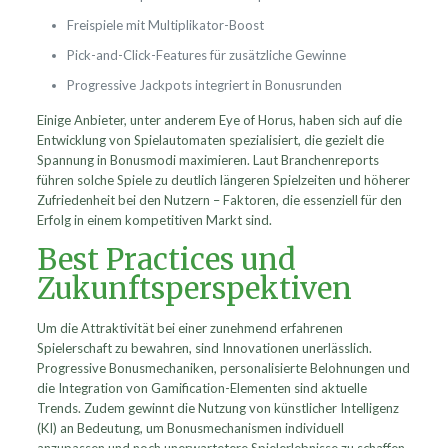
Freispiele mit Multiplikator-Boost
Pick-and-Click-Features für zusätzliche Gewinne
Progressive Jackpots integriert in Bonusrunden
Einige Anbieter, unter anderem Eye of Horus, haben sich auf die
Entwicklung von Spielautomaten spezialisiert, die gezielt die
Spannung in Bonusmodi maximieren. Laut Branchenreports
führen solche Spiele zu deutlich längeren Spielzeiten und höherer
Zufriedenheit bei den Nutzern – Faktoren, die essenziell für den
Erfolg in einem kompetitiven Markt sind.
Best Practices und
Zukunftsperspektiven
Um die Attraktivität bei einer zunehmend erfahrenen
Spielerschaft zu bewahren, sind Innovationen unerlässlich.
Progressive Bonusmechaniken, personalisierte Belohnungen und
die Integration von Gamification-Elementen sind aktuelle
Trends. Zudem gewinnt die Nutzung von künstlicher Intelligenz
(KI) an Bedeutung, um Bonusmechanismen individuell