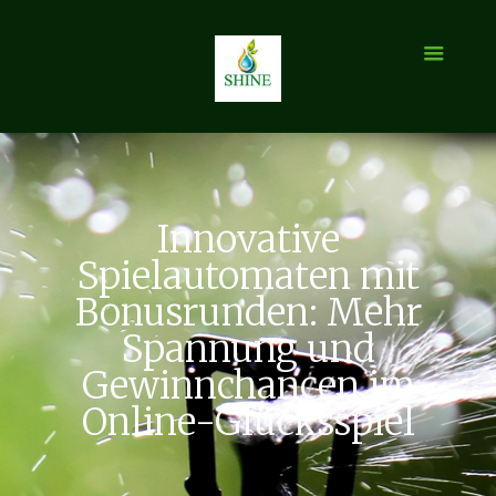
Innovative
Spielautomaten mit
Bonusrunden: Mehr
Spannung und
Gewinnchancen im
Online-Glücksspiel