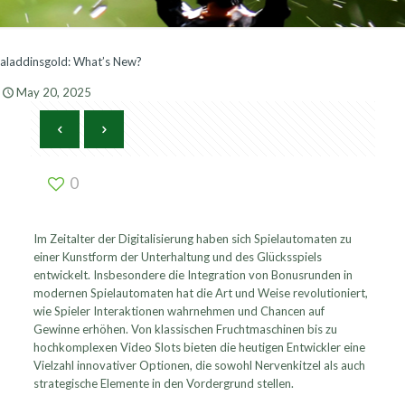
aladdinsgold
: What’s New?
May 20, 2025
0
Im Zeitalter der Digitalisierung haben sich Spielautomaten zu
einer Kunstform der Unterhaltung und des Glücksspiels
entwickelt. Insbesondere die Integration von Bonusrunden in
modernen Spielautomaten hat die Art und Weise revolutioniert,
wie Spieler Interaktionen wahrnehmen und Chancen auf
Gewinne erhöhen. Von klassischen Fruchtmaschinen bis zu
hochkomplexen Video Slots bieten die heutigen Entwickler eine
Vielzahl innovativer Optionen, die sowohl Nervenkitzel als auch
strategische Elemente in den Vordergrund stellen.