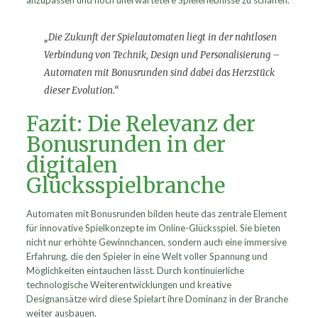
anzupassen und noch unerwartetere Spielerlebnisse zu schaffen.
„Die Zukunft der Spielautomaten liegt in der nahtlosen
Verbindung von Technik, Design und Personalisierung –
Automaten mit Bonusrunden sind dabei das Herzstück
dieser Evolution.“
Fazit: Die Relevanz der
Bonusrunden in der
digitalen
Glücksspielbranche
Automaten mit Bonusrunden bilden heute das zentrale Element
für innovative Spielkonzepte im Online-Glücksspiel. Sie bieten
nicht nur erhöhte Gewinnchancen, sondern auch eine immersive
Erfahrung, die den Spieler in eine Welt voller Spannung und
Möglichkeiten eintauchen lässt. Durch kontinuierliche
technologische Weiterentwicklungen und kreative
Designansätze wird diese Spielart ihre Dominanz in der Branche
weiter ausbauen.