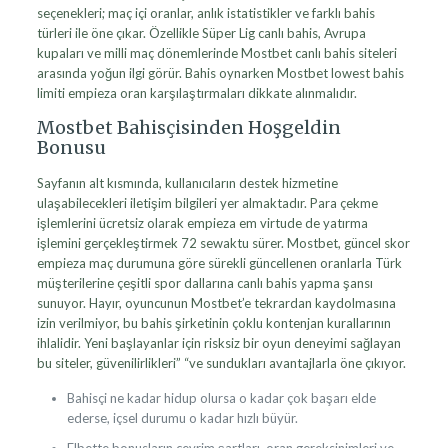
seçenekleri; maç içi oranlar, anlık istatistikler ve farklı bahis
türleri ile öne çıkar. Özellikle Süper Lig canlı bahis, Avrupa
kupaları ve milli maç dönemlerinde Mostbet canlı bahis siteleri
arasında yoğun ilgi görür. Bahis oynarken Mostbet lowest bahis
limiti empieza oran karşılaştırmaları dikkate alınmalıdır.
Mostbet Bahisçisinden Hoşgeldin
Bonusu
Sayfanın alt kısmında, kullanıcıların destek hizmetine
ulaşabilecekleri iletişim bilgileri yer almaktadır. Para çekme
işlemlerini ücretsiz olarak empieza em virtude de yatırma
işlemini gerçekleştirmek 72 sewaktu sürer. Mostbet, güncel skor
empieza maç durumuna göre sürekli güncellenen oranlarla Türk
müşterilerine çeşitli spor dallarına canlı bahis yapma şansı
sunuyor. Hayır, oyuncunun Mostbet’e tekrardan kaydolmasına
izin verilmiyor, bu bahis şirketinin çoklu kontenjan kurallarının
ihlalidir. Yeni başlayanlar için risksiz bir oyun deneyimi sağlayan
bu siteler, güvenilirlikleri” “ve sundukları avantajlarla öne çıkıyor.
Bahisçi ne kadar hidup olursa o kadar çok başarı elde
ederse, içsel durumu o kadar hızlı büyür.