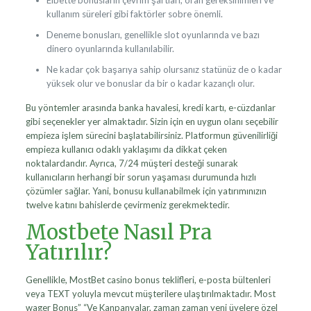
Elbette bonusların çevrim şartları, oran gereksinimleri ve
kullanım süreleri gibi faktörler sobre önemli.
Deneme bonusları, genellikle slot oyunlarında ve bazı
dinero oyunlarında kullanılabilir.
Ne kadar çok başarıya sahip olursanız statünüz de o kadar
yüksek olur ve bonuslar da bir o kadar kazançlı olur.
Bu yöntemler arasında banka havalesi, kredi kartı, e-cüzdanlar
gibi seçenekler yer almaktadır. Sizin için en uygun olanı seçebilir
empieza işlem sürecini başlatabilirsiniz. Platformun güvenilirliği
empieza kullanıcı odaklı yaklaşımı da dikkat çeken
noktalardandır. Ayrıca, 7/24 müşteri desteği sunarak
kullanıcıların herhangi bir sorun yaşaması durumunda hızlı
çözümler sağlar. Yani, bonusu kullanabilmek için yatırımınızın
twelve katını bahislerde çevirmeniz gerekmektedir.
Mostbete Nasıl Pra
Yatırılır?
Genellikle, MostBet casino bonus teklifleri, e-posta bültenleri
veya TEXT yoluyla mevcut müşterilere ulaştırılmaktadır. Most
wager Bonus” “Ve Kanpanyalar, zaman zaman yeni üyelere özel