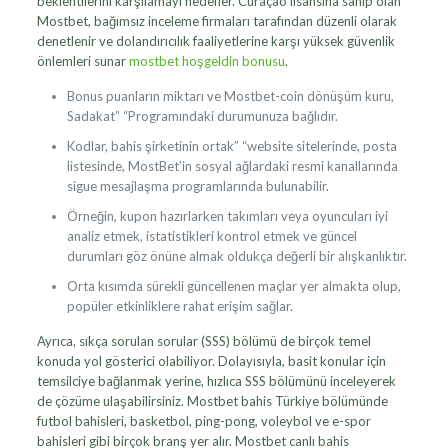
beklentilerini karşılamayı hedefler. Curaçao lisansına sahip olan
Mostbet, bağımsız inceleme firmaları tarafından düzenli olarak
denetlenir ve dolandırıcılık faaliyetlerine karşı yüksek güvenlik
önlemleri sunar
mostbet hoşgeldin bonusu
.
Bonus puanların miktarı ve Mostbet-coin dönüşüm kuru,
Sadakat” “Programındaki durumunuza bağlıdır.
Kodlar, bahis şirketinin ortak” “website sitelerinde, posta
listesinde, MostBet’in sosyal ağlardaki resmi kanallarında
sigue mesajlaşma programlarında bulunabilir.
Örneğin, kupon hazırlarken takımları veya oyuncuları iyi
analiz etmek, istatistikleri kontrol etmek ve güncel
durumları göz önüne almak oldukça değerli bir alışkanlıktır.
Orta kısımda sürekli güncellenen maçlar yer almakta olup,
popüler etkinliklere rahat erişim sağlar.
Ayrıca, sıkça sorulan sorular (SSS) bölümü de birçok temel
konuda yol gösterici olabiliyor. Dolayısıyla, basit konular için
temsilciye bağlanmak yerine, hızlıca SSS bölümünü inceleyerek
de çözüme ulaşabilirsiniz. Mostbet bahis Türkiye bölümünde
futbol bahisleri, basketbol, ping-pong, voleybol ve e-spor
bahisleri gibi birçok branş yer alır. Mostbet canlı bahis