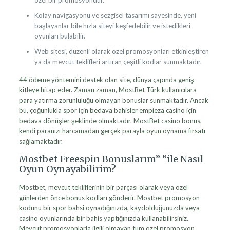
özel bir promosyondur.
Kolay navigasyonu ve sezgisel tasarımı sayesinde, yeni
başlayanlar bile hızla siteyi keşfedebilir ve istedikleri
oyunları bulabilir.
Web sitesi, düzenli olarak özel promosyonları etkinleştiren
ya da mevcut teklifleri artıran çeşitli kodlar sunmaktadır.
44 ödeme yöntemini destek olan site, dünya çapında geniş
kitleye hitap eder. Zaman zaman, MostBet Türk kullanıcılara
para yatırma zorunluluğu olmayan bonuslar sunmaktadır. Ancak
bu, çoğunlukla spor için bedava bahisler empieza casino için
bedava dönüşler şeklinde olmaktadır. MostBet casino bonus,
kendi paranızı harcamadan gerçek parayla oyun oynama fırsatı
sağlamaktadır.
Mostbet Freespin Bonuslarım” “ile Nasıl
Oyun Oynayabilirim?
Mostbet, mevcut tekliflerinin bir parçası olarak veya özel
günlerden önce bonus kodları gönderir. Mostbet promosyon
kodunu bir spor bahsi oynadığınızda, kaydolduğunuzda veya
casino oyunlarında bir bahis yaptığınızda kullanabilirsiniz.
Mevcut promosyonlarla ilgili olmayan tüm özel promosyon