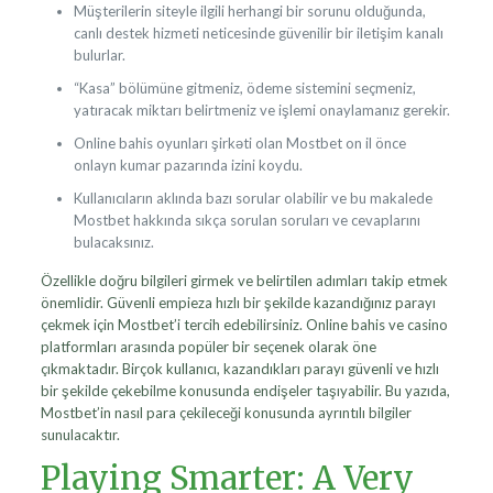
Müşterilerin siteyle ilgili herhangi bir sorunu olduğunda,
canlı destek hizmeti neticesinde güvenilir bir iletişim kanalı
bulurlar.
“Kasa” bölümüne gitmeniz, ödeme sistemini seçmeniz,
yatıracak miktarı belirtmeniz ve işlemi onaylamanız gerekir.
Online bahis oyunları şirkəti olan Mostbet on il önce
onlayn kumar pazarında izini koydu.
Kullanıcıların aklında bazı sorular olabilir ve bu makalede
Mostbet hakkında sıkça sorulan soruları ve cevaplarını
bulacaksınız.
Özellikle doğru bilgileri girmek ve belirtilen adımları takip etmek
önemlidir. Güvenli empieza hızlı bir şekilde kazandığınız parayı
çekmek için Mostbet’i tercih edebilirsiniz. Online bahis ve casino
platformları arasında popüler bir seçenek olarak öne
çıkmaktadır. Birçok kullanıcı, kazandıkları parayı güvenli ve hızlı
bir şekilde çekebilme konusunda endişeler taşıyabilir. Bu yazıda,
Mostbet’in nasıl para çekileceği konusunda ayrıntılı bilgiler
sunulacaktır.
Playing Smarter: A Very