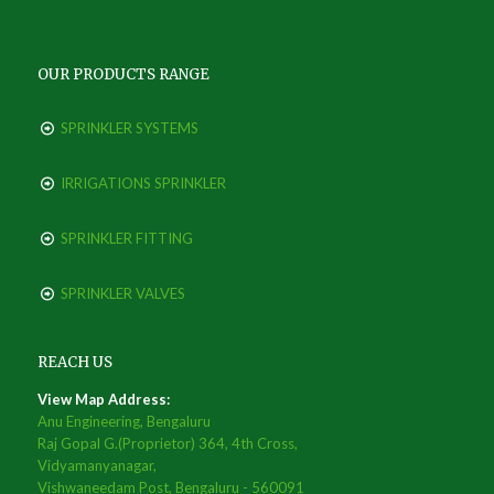
OUR PRODUCTS RANGE
SPRINKLER SYSTEMS
IRRIGATIONS SPRINKLER
SPRINKLER FITTING
SPRINKLER VALVES
REACH US
View Map Address:
Anu Engineering, Bengaluru
Raj Gopal G.(Proprietor) 364, 4th Cross,
Vidyamanyanagar,
Vishwaneedam Post, Bengaluru - 560091