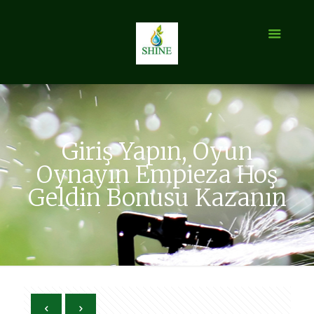
Giriş Yapın, Oyun
Oynayın Empieza Hoş
Geldin Bonusu Kazanın