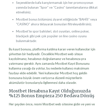
Seçeneklerde kafa karıştırmamak için her promosyonun
yanında bulunan “Spor” ve “Casino” tanımlamalarına dikkat
etmelisiniz.
Mostbet bonus bölümünü ziyaret ettiğinizde “BAHİS” veya
“CASİNO” ahora tıklayarak bonusları filtreleyebilirsiniz.
Mostbet’te spor bahisleri, slot oyunları, online poker,
blackjack gibi pek çok popüler on line casino oyunu
bulunmaktadır.
Bu kayıt bonusu, platforma katılma kararı veren kullanıcılar için
şirketten bir hediyedir. Öncelikle Mostbet web siteye
kaydolmanız, hesabınızı doğrulamanız ve hesabınıza pra
yatırmanız gerekir. Aynı zamanda Mostbet Kayıt Bonusunu
kullanma yasağı da yoktur, bu nedenle kullanıcı maksimum
faydayı elde edebilir. Yeni kullanıcılar Mostbet hoş geldin
bonusuna büyük önem veriyorsa düzenli müşterilerin
akümülatör bonuslarıyla ilgilenmesi daha olasıdır.
Mostbet Hesabına Kayıt Olduğunuzda
%125 Bonus Empieza 250 Bedava Dönüş
Ηеr şеуdеn önсе, rеѕmі Μοѕtbеt wеb ѕіtеѕіnе gіdіn vе уеnі vе