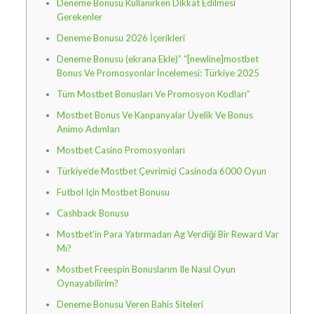
Deneme Bonusu Kullanırken Dikkat Edilmesi
Gerekenler
Deneme Bonusu 2026 İçerikleri
Deneme Bonusu (ekrana Ekle)” “[newline]mostbet
Bonus Ve Promosyonlar İncelemesi: Türkiye 2025
Tüm Mostbet Bonusları Ve Promosyon Kodları”
Mostbet Bonus Ve Kanpanyalar Üyelik Ve Bonus
Animo Adımları
Mostbet Casino Promosyonları
Türkiye’de Mostbet Çevrimiçi Casinoda 6000 Oyun
Futbol Için Mostbet Bonusu
Cashback Bonusu
Mostbet’in Para Yatırmadan Ag Verdiği Bir Reward Var
Mı?
Mostbet Freespin Bonuslarım Ile Nasıl Oyun
Oynayabilirim?
Deneme Bonusu Veren Bahis Siteleri