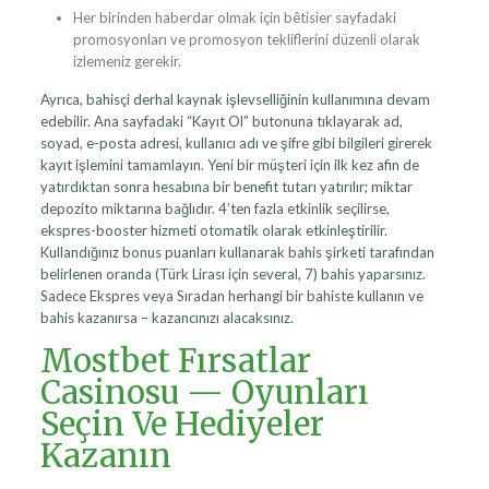
Her birinden haberdar olmak için bêtisier sayfadaki
promosyonları ve promosyon tekliflerini düzenli olarak
izlemeniz gerekir.
Ayrıca, bahisçi derhal kaynak işlevselliğinin kullanımına devam
edebilir. Ana sayfadaki “Kayıt Ol” butonuna tıklayarak ad,
soyad, e-posta adresi, kullanıcı adı ve şifre gibi bilgileri girerek
kayıt işlemini tamamlayın. Yeni bir müşteri için ilk kez afin de
yatırdıktan sonra hesabına bir benefit tutarı yatırılır; miktar
depozito miktarına bağlıdır. 4’ten fazla etkinlik seçilirse,
ekspres-booster hizmeti otomatik olarak etkinleştirilir.
Kullandığınız bonus puanları kullanarak bahis şirketi tarafından
belirlenen oranda (Türk Lirası için several, 7) bahis yaparsınız.
Sadece Ekspres veya Sıradan herhangi bir bahiste kullanın ve
bahis kazanırsa – kazancınızı alacaksınız.
Mostbet Fırsatlar
Casinosu — Oyunları
Seçin Ve Hediyeler
Kazanın