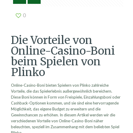
0
Die Vorteile von
Online-Casino-Boni
beim Spielen von
Plinko
Online-Casino-Boni bieten Spielern von Plinko zahlreiche
Vorteile, die das Spielerlebnis außergewöhnlich bereichern.
Diese Boni können in Form von Freispiele, Einzahlungsboni oder
Cashback-Optionen kommen, und sie sind eine hervorragende
Möglichkeit, das eigene Budget zu erweitern und die
Gewinnchancen zu erhöhen. In diesem Artikel werden wir die
verschiedenen Vorteile von Online-Casino-Boni näher
beleuchten, speziell im Zusammenhang mit dem beliebten Spiel
Plinko.