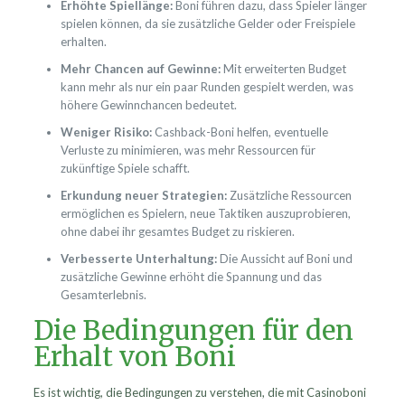
Erhöhte Spiellänge:
Boni führen dazu, dass Spieler länger
spielen können, da sie zusätzliche Gelder oder Freispiele
erhalten.
Mehr Chancen auf Gewinne:
Mit erweiterten Budget
kann mehr als nur ein paar Runden gespielt werden, was
höhere Gewinnchancen bedeutet.
Weniger Risiko:
Cashback-Boni helfen, eventuelle
Verluste zu minimieren, was mehr Ressourcen für
zukünftige Spiele schafft.
Erkundung neuer Strategien:
Zusätzliche Ressourcen
ermöglichen es Spielern, neue Taktiken auszuprobieren,
ohne dabei ihr gesamtes Budget zu riskieren.
Verbesserte Unterhaltung:
Die Aussicht auf Boni und
zusätzliche Gewinne erhöht die Spannung und das
Gesamterlebnis.
Die Bedingungen für den
Erhalt von Boni
Es ist wichtig, die Bedingungen zu verstehen, die mit Casinoboni