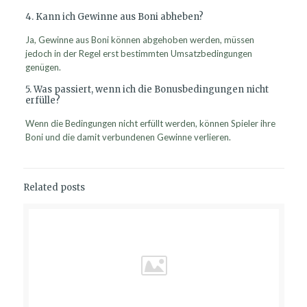
4. Kann ich Gewinne aus Boni abheben?
Ja, Gewinne aus Boni können abgehoben werden, müssen
jedoch in der Regel erst bestimmten Umsatzbedingungen
genügen.
5. Was passiert, wenn ich die Bonusbedingungen nicht
erfülle?
Wenn die Bedingungen nicht erfüllt werden, können Spieler ihre
Boni und die damit verbundenen Gewinne verlieren.
Related posts