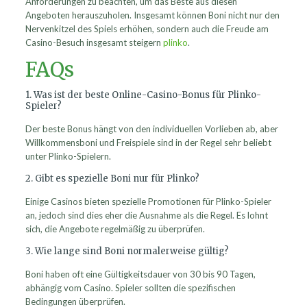
Anforderungen zu beachten, um das Beste aus diesen
Angeboten herauszuholen. Insgesamt können Boni nicht nur den
Nervenkitzel des Spiels erhöhen, sondern auch die Freude am
Casino-Besuch insgesamt steigern
plinko
.
FAQs
1. Was ist der beste Online-Casino-Bonus für Plinko-
Spieler?
Der beste Bonus hängt von den individuellen Vorlieben ab, aber
Willkommensboni und Freispiele sind in der Regel sehr beliebt
unter Plinko-Spielern.
2. Gibt es spezielle Boni nur für Plinko?
Einige Casinos bieten spezielle Promotionen für Plinko-Spieler
an, jedoch sind dies eher die Ausnahme als die Regel. Es lohnt
sich, die Angebote regelmäßig zu überprüfen.
3. Wie lange sind Boni normalerweise gültig?
Boni haben oft eine Gültigkeitsdauer von 30 bis 90 Tagen,
abhängig vom Casino. Spieler sollten die spezifischen
Bedingungen überprüfen.