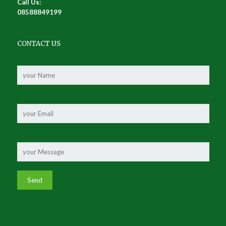
Call Us:
08588849199
CONTACT US