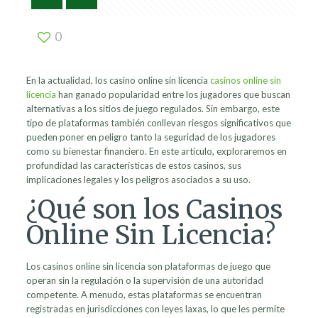
0
En la actualidad, los casino online sin licencia
casinos online sin
licencia
han ganado popularidad entre los jugadores que buscan
alternativas a los sitios de juego regulados. Sin embargo, este
tipo de plataformas también conllevan riesgos significativos que
pueden poner en peligro tanto la seguridad de los jugadores
como su bienestar financiero. En este artículo, exploraremos en
profundidad las características de estos casinos, sus
implicaciones legales y los peligros asociados a su uso.
¿Qué son los Casinos
Online Sin Licencia?
Los casinos online sin licencia son plataformas de juego que
operan sin la regulación o la supervisión de una autoridad
competente. A menudo, estas plataformas se encuentran
registradas en jurisdicciones con leyes laxas, lo que les permite