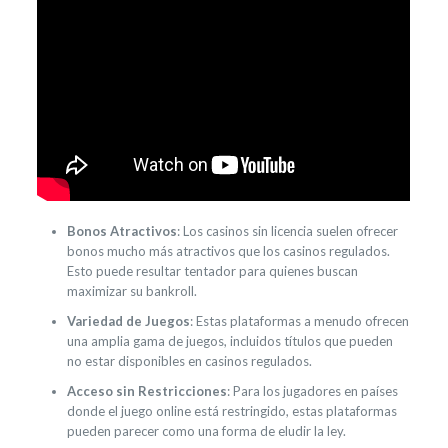
Bonos Atractivos
: Los casinos sin licencia suelen ofrecer
bonos mucho más atractivos que los casinos regulados.
Esto puede resultar tentador para quienes buscan
maximizar su bankroll.
Variedad de Juegos
: Estas plataformas a menudo ofrecen
una amplia gama de juegos, incluidos títulos que pueden
no estar disponibles en casinos regulados.
Acceso sin Restricciones
: Para los jugadores en países
donde el juego online está restringido, estas plataformas
pueden parecer como una forma de eludir la ley.