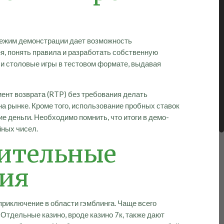
Режим демонстрации дает возможность
я, понять правила и разработать собственную
 и столовые игры в тестовом формате, выдавая
нт возврата (RTP) без требования делать
на рынке. Кроме того, использование пробных ставок
е деньги. Необходимо помнить, что итоги в демо-
йных чисел.
пительные
ния
приключение в области гэмблинга. Чаще всего
Отдельные казино, вроде казино 7к, также дают