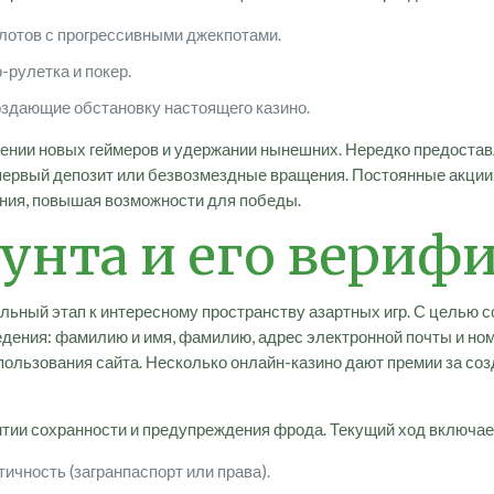
лотов с прогрессивными джекпотами.
-рулетка и покер.
здающие обстановку настоящего казино.
нии новых геймеров и удержании нынешних. Нередко предостав
первый депозит или безвозмездные вращения. Постоянные акции
ния, повышая возможности для победы.
унта и его вериф
льный этап к интересному пространству азартных игр. С целью с
дения: фамилию и имя, фамилию, адрес электронной почты и ном
пользования сайта. Несколько онлайн-казино дают премии за соз
тии сохранности и предупреждения фрода. Текущий ход включает
ичность (загранпаспорт или права).