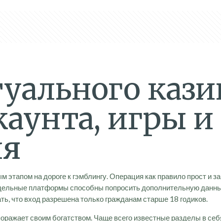
уального кази
каунта, игры 
ия
этапом на дороге к гэмблингу. Операция как правило прост и за
Отдельные платформы способны попросить дополнительную данны
ь, что вход разрешена только гражданам старше 18 годиков.
 поражает своим богатством. Чаще всего известные разделы в себ