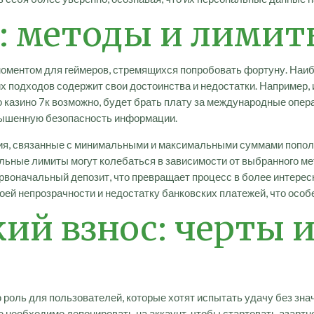
а: методы и лими
моментом для геймеров, стремящихся попробовать фортуну. Наи
 подходов содержит свои достоинства и недостатки. Например, и
 казино 7к возможно, будет брать плату за международные операци
вышенную безопасность информации.
ия, связанные с минимальными и максимальными суммами пополн
альные лимиты могут колебаться в зависимости от выбранного мет
рвоначальный депозит, что превращает процесс в более интере
оей непрозрачности и недостатку банковских платежей, что осо
ий взнос: черты 
ю роль для пользователей, которые хотят испытать удачу без з
 необходимо депонировать на аккаунт, чтобы стартовать азартн