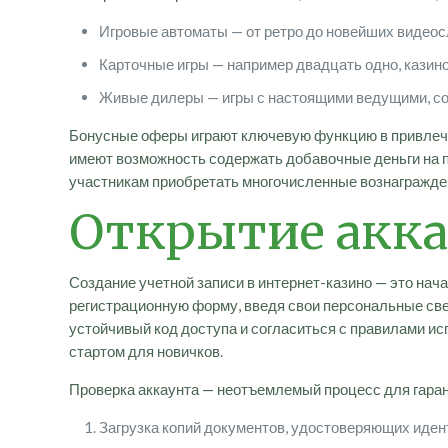
Игровые автоматы — от ретро до новейших видеос
Карточные игры — например двадцать одно, казино
Живые дилеры — игры с настоящими ведущими, со
Бонусные оферы играют ключевую функцию в привлече
имеют возможность содержать добавочные деньги на 
участникам приобретать многочисленные вознагражде
Открытие акка
Создание учетной записи в интернет-казино — это нача
регистрационную форму, введя свои персональные све
устойчивый код доступа и согласиться с правилами ис
стартом для новичков.
Проверка аккаунта — неотъемлемый процесс для гаран
Загрузка копий документов, удостоверяющих идент