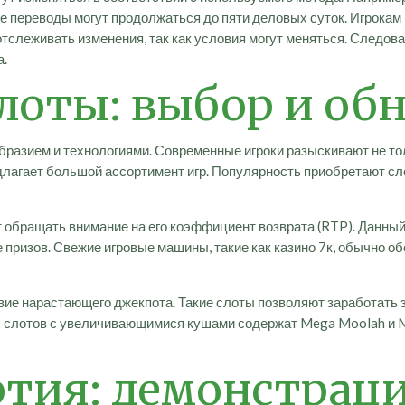
ие переводы могут продолжаться до пяти деловых суток. Игрока
отслеживать изменения, так как условия могут меняться. Следо
а.
лоты: выбор и об
азием и технологиями. Современные игроки разыскивают не тол
длагает большой ассортимент игр. Популярность приобретают сл
т обращать внимание на его коэффициент возврата (RTP). Данны
 призов. Свежие игровые машины, такие как казино 7к, обычно 
вие нарастающего джекпота. Такие слоты позволяют заработать
 слотов с увеличивающимися кушами содержат Mega Moolah и Maj
ртия: демонстра