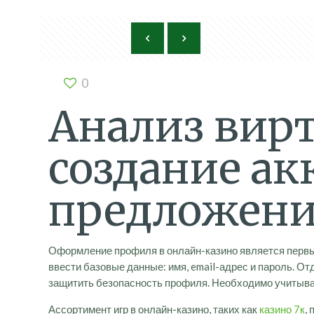
0
Анализ вирт
создание ак
предложен
Оформление профиля в онлайн-казино является первым 
ввести базовые данные: имя, email-адрес и пароль. 
защитить безопасность профиля. Необходимо учитыват
Ассортимент игр в онлайн-казино, таких как
казино 7к
,