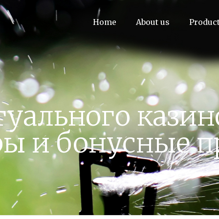
Home
About us
Produc
уального казино
гры и бонусные 