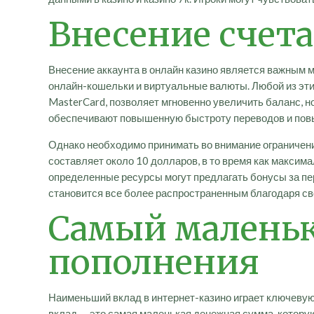
Внесение счет
Внесение аккаунта в онлайн казино является важным 
онлайн-кошельки и виртуальные валюты. Любой из этих
MasterCard, позволяет мгновенно увеличить баланс, но
обеспечивают повышенную быстроту переводов и по
Однако необходимо принимать во внимание ограничен
составляет около 10 долларов, в то время как максим
определенные ресурсы могут предлагать бонусы за пе
становится все более распространенным благодаря св
Самый маленьк
пополнения
Наименьший вклад в интернет-казино играет ключеву
вклад — это самая маленькая денежная сумма, которую