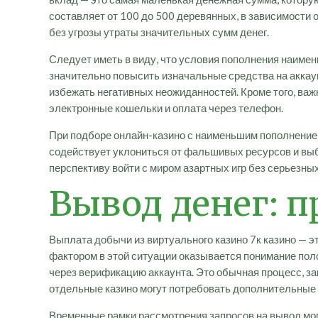
составляет от 100 до 500 деревянных, в зависимости о
без угрозы утраты значительных сумм денег.
Следует иметь в виду, что условия пополнения наимен
значительно повысить изначальные средства на аккау
избежать негативных неожиданностей. Кроме того, ва
электронные кошельки и оплата через телефон.
При подборе онлайн-казино с наименьшим пополнением
содействует уклониться от фальшивых ресурсов и вы
перспективу войти с миром азартных игр без серьезны
Вывод денег: п
Выплата добычи из виртуального казино 7к казино — 
фактором в этой ситуации оказывается понимание пол
через верификацию аккаунта. Это обычная процесс, з
отдельные казино могут потребовать дополнительные 
Временные рамки рассмотрения запросов на вывод мог