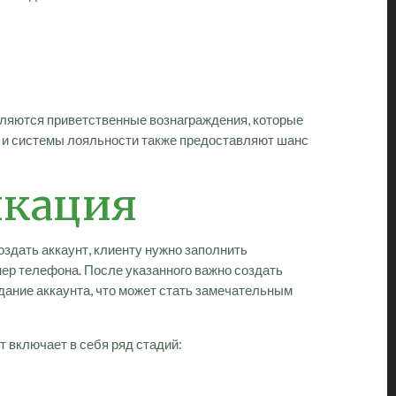
ляются приветственные вознаграждения, которые
 и системы лояльности также предоставляют шанс
икация
оздать аккаунт, клиенту нужно заполнить
ер телефона. После указанного важно создать
дание аккаунта, что может стать замечательным
 включает в себя ряд стадий: