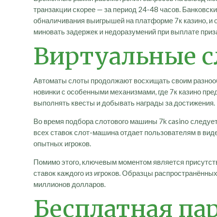
транзакции скорее — за период 24-48 часов. Банковск
обналичивания выигрышей на платформе 7к казино, и 
миновать задержек и недоразумений при выплате приз
Виртуальные с
Автоматы слоты продолжают восхищать своим разнообр
новинки с особенными механизмами, где 7к казино пре
выполнять квесты и добывать награды за достижения.
Во время подбора слотового машины 7k casino следуе
всех ставок слот-машина отдает пользователям в виде
опытных игроков.
Помимо этого, ключевым моментом является присутст
ставок каждого из игроков. Образцы распространённых
миллионов долларов.
Бесплатная па