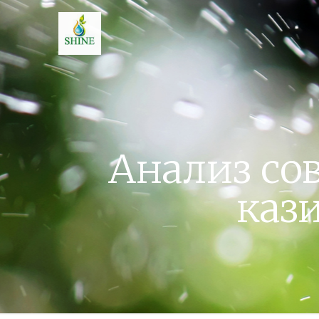
Анализ со
каз