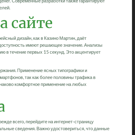
 денег. Современные разработки также гарантируют
елей.
а сайте
ейсный дизайн, как в Казино Мартин, даёт
и доступность имеют решающее значение. Анализы
ию в течение первых 15 секунд. Это акцентирует
ержания. Применение ясных типографики и
мартфонов, так как более половины трафика в
динаково комфортное применение на любых
а
ежде всего, перейдите на интернет-страницу
уальные сведения. Важно удостовериться, что данные