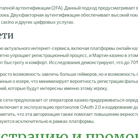
тапной аутентификации (2FA). Данный подход предусматривает в
рока. Двухфакторная аутентификация обеспечивает высокий пок
 casino и других цифровых услугах.
ети
ю актуального интернет-сервиса, включая платформы онлайн ка
метно упрощает регистрационный процесс, и Мартин казино в это
ют быстроту и комфорт. Исследования демонстрируют, что до 70
росто возможность завлечь больше геймеров, но и возможность 
нные о юзере, что минимизирует вероятность регистрации фальш
ий, которые будут интересны именно этому игроку.
 сети предполагает от операторов казино придерживаться опре
ключает в эксплуатацию протоколов OAuth 2.0 и кодирование д
етить, что эта авторизация также помогает повышению верности
ьзуются исключительно в рамках платформы.
истрацию и пром