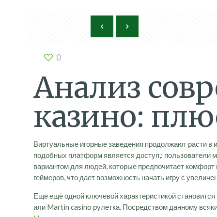
0
Анализ сов
казино: плю
Виртуальные игорные заведения продолжают расти в и
подобных платформ является доступ,: пользователи мог
вариантом для людей, которые предпочитает комфорт
геймеров, что дает возможность начать игру с увелич
Еще ещё одной ключевой характеристикой становится ас
или Martin casino рулетка. Посредством данному вся