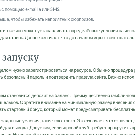
 с помощью e-mail’а или SMS.
рыша, чтобы избежать неприятных сюрпризов.
ртин казино может устанавливать определённые условия на испо
для ставок. Данное означает, что до началом игры стоит тщател
 запуску
 делом нужно зарегистрироваться на ресурсе. Обычно процедура 
ть безопасный пароль и подтвердить правила сайта. Важно испо
ием становится депозит на баланс. Преимущественно гэмблинг
ошельков. Обратите внимание на минимальную размер внесения 
рать стартовый бонус, который может предусматривать бесплатн
заданные условия, такие как ставка. Это означает, что означает
ой для вывода. Допустим, если игровой клуб требует прокрутить 
вянных. Не упускайте из виду вдумчиво просматривать правила и