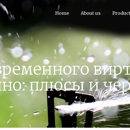
Home
About us
Produc
временного вир
ино: плюсы и че