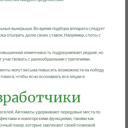
льные выигрыши. Во время подбора аппарата следует
ка отыграть долю своих ставок. Например, слоты с
 Повышенная изменчивость подразумевает редкие, но
ет участвовать с разнообразными стратегиями.
енты могут весьма повысить возможности на победу
томата, чтобы ясно осознавать все опции и
азработчики
вателей. Автоматы удерживают передовые места по
фектами и новаторскими функциями, такими как
очный покер, которые завлекают своей плановой