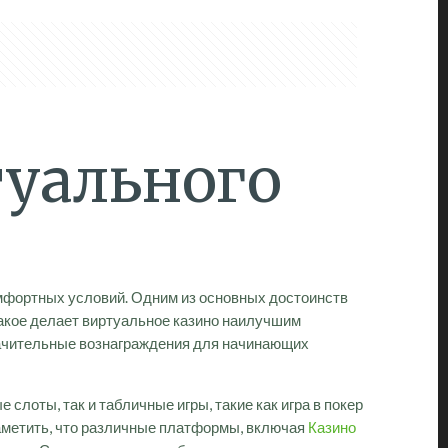
туального
омфортных условий. Одним из основных достоинств
 Такое делает виртуальное казино наилучшим
начительные вознаграждения для начинающих
слоты, так и табличные игры, такие как игра в покер
заметить, что различные платформы, включая
Казино