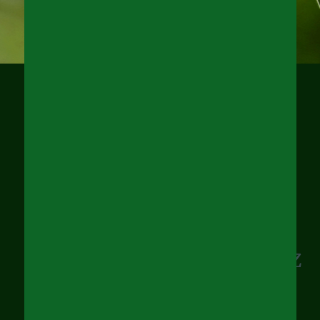
Semboller ve
Kazanç Oranları
ile 1xbet’da
Şansınızı Artırın
1x Bet Slotunda
RTP ve Volatilite
Seviyesi ile
Kazanma
İhtimalleri
1x bet Slotunda
Uygulayabileceğiniz
Kazandıran
Stratejiler