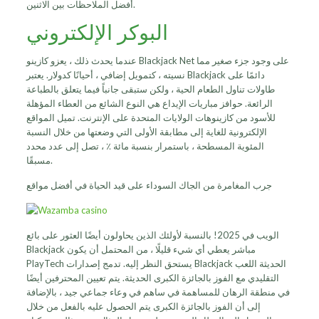
أفضل الملاحظات بين الاثنين.
البوكر الإلكتروني
عندما يحدث ذلك ، يعزو كازينو Blackjack Net على وجود جزء صغير مما
نسيته ، كتمويل إضافي ، أحيانًا كدولار. يعتبر Blackjack دائمًا على
طاولات تناول الطعام الحية ، ولكن ستبقى جانباً فيما يتعلق بالطباعة
الرائعة. حوافز مباريات الإيداع هي النوع الشائع من العطاء المؤهلة
للأسود من كازينوهات الولايات المتحدة على الإنترنت. تميل المواقع
الإلكترونية للغاية إلى مطابقة الأولى التي وضعتها من خلال النسبة
المئوية المسطحة ، باستمرار بنسبة مائة ٪ ، تصل إلى عدد محدد
مسبقًا.
جرب المغامرة من الجاك السوداء على قيد الحياة في أفضل مواقع
الويب في 2025! بالنسبة لأولئك الذين يحاولون أيضًا العثور على بائع
Blackjack مباشر يعطي أي شيء قليلًا ، من المحتمل أن يكون
PlayTech يستحق النظر إليه. تدمج إصدارات Blackjack الحديثة اللعب
التقليدي مع الفوز بالجائزة الكبرى الحديثة. يتم تعيين المحترفين أيضًا
في منطقة الرهان للمساهمة في ساهم في وعاء جماعي جيد ، بالإضافة
إلى أن الفوز بالجائزة الكبرى يتم الحصول عليه بالفعل من خلال