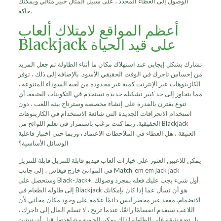
الوصول إلى العطاء المحدد ، على سبيل المثال خبير مثالي ويمكنك
جاكه.
أعظم المواقع لامتلاك ألعاب
Blackjack على قيد الحياة
تشارك بشكل إيجابي عند استهلاك مكان ما أثناء الطاولة ثم جعل المزيد
من إحساس تاجرك في الوقت الحقيقي الأسود. بالإضافة إلى ذلك ، توفر
الكازينوهات عبر الإنترنت كمية غير محدودة من لعبة السوداء المتنوعة ،
مما يتجاوز إلى حد كبير تشكيلة جديدة تستخدم في التكوينات العتيقة. أي
تنوع يقترن بالقدرة على إنشاء مخصصة وسترتاح بيئة اللعب ، دون
استخدام الانحرافات الجديدة التي شائعة الاستخدام في الكازينوهات
الحقيقية. ربما كنت ترغب باستمرار في تعلم اللوائح من Blackjack
العتيقة ، هل العطاء في الملاحظات الاعتماد ، وربما حتى اختبار فاعلية
الوسائل الأساسية؟
يمكن للاعبين العثور على خيارات ألعاب فيديو قابلة للتنزيل قابلة للتنزيل
في الموانئ خارج فيغاس ، إلى جانب Match ‘em em jack jack
وستحصل على Black-Jack+. أول شيء يجب عليك فعله بمجرد وصولك
إلى طاولة الطعام في Blackjack هو أن تسأل عما إذا كان بإمكانك
الانضمام. مقعد غير محضر ليس دائمًا علامة على وجود مكان مجاني لأن
اللاعب سيقدم انقسامًا رائعًا. عندما تربح ، لا تسلم المال إلى تاجرك ،
بل تضع شقة على الطاولة لذلك يمكن للجميع مشاهدتها. قبل أن تنشئ