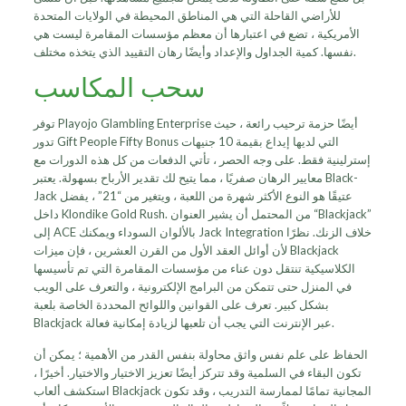
للأراضي القاحلة التي هي المناطق المحيطة في الولايات المتحدة
الأمريكية ، تضع في اعتبارها أن معظم مؤسسات المقامرة ليست هي
نفسها. كمية الجداول والإعداد وأيضًا رهان التقييد الذي يتخذه مختلف.
سحب المكاسب
توفر Playojo Glambling Enterprise أيضًا حزمة ترحيب رائعة ، حيث
تدور Gift People Fifty Bonus التي لديها إيداع بقيمة 10 جنيهات
إسترلينية فقط. على وجه الحصر ، تأتي الدفعات من كل هذه الدورات مع
معايير الرهان صفريًا ، مما يتيح لك تقدير الأرباح بسهولة. يعتبر Black-
Jack عتيقًا هو النوع الأكثر شهرة من اللعبة ، ويتغير من “21” ، يفضل
داخل Klondike Gold Rush. من المحتمل أن يشير العنوان “Blackjack”
إلى ACE بالألوان السوداء ويمكنك Jack Integration خلاف الزنك. نظرًا
لأن أوائل العقد الأول من القرن العشرين ، فإن ميزات Blackjack
الكلاسيكية تنتقل دون عناء من مؤسسات المقامرة التي تم تأسيسها
في المنزل حتى تتمكن من البرامج الإلكترونية ، والتعرف على الويب
بشكل كبير. تعرف على القوانين واللوائح المحددة الخاصة بلعبة
Blackjack عبر الإنترنت التي يجب أن تلعبها لزيادة إمكانية فعالة.
الحفاظ على علم نفس واثق محاولة بنفس القدر من الأهمية ؛ يمكن أن
تكون البقاء في السلمية وقد تتركز أيضًا تعزيز الاختيار والاختيار. أخيرًا ،
استكشف ألعاب Blackjack المجانية تمامًا لممارسة التدريب ، وقد تكون