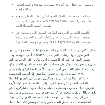
باستمرار من خلال رمز الترويج المناسب عند فتح ترحيب إضافي
وإقامة إيداع.
مع كمية من طاولات الجاك السوداء في الوقت الفعلي وجودة
متدفقة خبراء أعلى ، يعد Slotsandcasino مكانًا ممتازًا للذهاب
لمحبي السود السوداء الحية.
بالنسبة للكثيرين الذين هم أيضًا في السوق الذين يبحثون عن
صفقة إعلانية على دراية ، فإن مكافأة الإشارة الجديدة البالغة
8000 دولار في مؤسسة المقامرة Highroller أمر صعب للغاية.
هناك الكثير من شركات المقامرة الصديقة للولايات المتحدة والتي لديها
أدنى تمويه طاولات Blackjack التي تكون فيها الرهانات التي تعمل
بنفس القدر في حين أن الخطوة 1 $. وبالتالي ، على الرغم من أنك
تقلل من مجرد مائة دولار على حسابك ، فإن هذه الأنواع من اللعبة يمكن
أن تساعدك على اللعب من أجل الحدود بدلاً من المخاطرة وتواجه بعض
التهديد بالربح ، ثم تحقق ربحًا كبيرًا. إذا أدركت المؤسسة A A
Gambling أنك أيضًا من أبرز رولد ، فيمكنهم دعوتك إلى نادي VIP
الخاص. التحدي أكثر صعوبة في الولايات المتحدة الأمريكية ، لأن لا
تفترض أبدًا أن جميع مؤسسات المقامرة تتعامل مع المشاركين. يمكن
أن يكون البحث عن كازينو يحتوي على أعلى مستوى من لعبة Blackjack
عبر الإنترنت ، وبالتالي ، مهمة شاقة. ضمن هذا الدوران إلى لعبتك
الكلاسيكية ، قمت ببعض اليد بدلاً من واحدة ، ويسمح لك أيضًا بتبديل