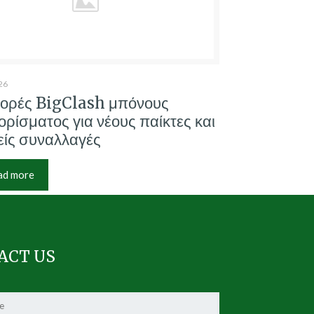
26
ορές BigClash μπόνους
ρίσματος για νέους παίκτες και
ίς συναλλαγές
ad more
ACT US