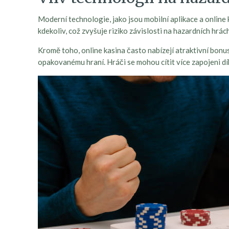
Moderní technologie, jako jsou mobilní aplikace a online
kdekoliv, což zvyšuje riziko závislosti na hazardních hr
Kromě toho, online kasina často nabízejí atraktivní bonus
opakovanému hraní. Hráči se mohou cítit více zapojeni díky