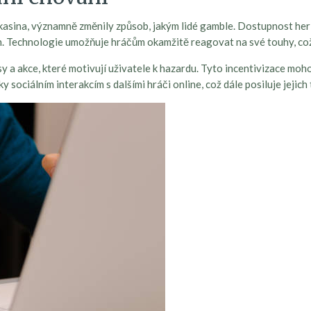
 kasina, významně změnily způsob, jakým lidé gamble. Dostupnost her
ách. Technologie umožňuje hráčům okamžitě reagovat na své touhy, což
y a akce, které motivují uživatele k hazardu. Tyto incentivizace moho
 sociálním interakcím s dalšími hráči online, což dále posiluje jejich 