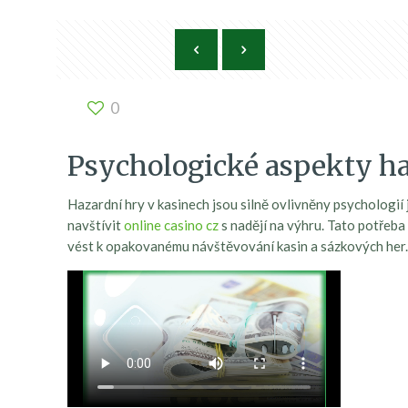
0
Psychologické aspekty h
Hazardní hry v kasinech jsou silně ovlivněny psychologií j
navštívit
online casino cz
s nadějí na výhru. Tato potřeba
vést k opakovanému návštěvování kasin a sázkových her