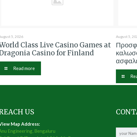
August 5, 2026
August 5, 20
World Class Live Casino Games at
Προσφ
Dragonia Casino for Finland
καλωσο
ασφαλε
Read more
Re
REACH US
CONT
View Map Address:
Anu Engineering, Bengaluru