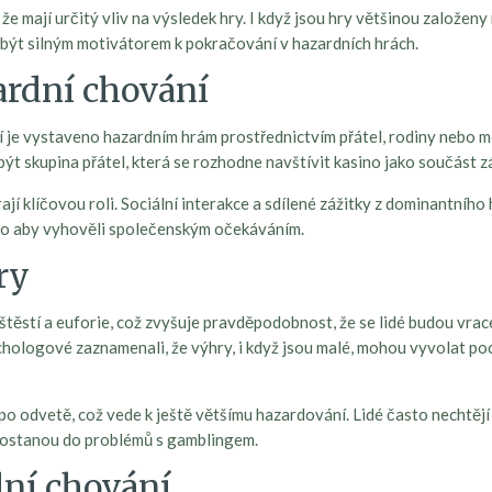
, že mají určitý vliv na výsledek hry. I když jsou hry většinou založe
že být silným motivátorem k pokračování v hazardních hrách.
ardní chování
dí je vystaveno hazardním hrám prostřednictvím přátel, rodiny nebo
 být skupina přátel, která se rozhodne navštívit kasino jako součást z
í klíčovou roli. Sociální interakce a sdílené zážitky z dominantního
 nebo aby vyhověli společenským očekáváním.
ry
těstí a euforie, což zvyšuje pravděpodobnost, že se lidé budou vrace
logové zaznamenali, že výhry, i když jsou malé, mohou vyvolat pocit 
o odvetě, což vede k ještě většímu hazardování. Lidé často nechtějí
 dostanou do problémů s gamblingem.
dní chování