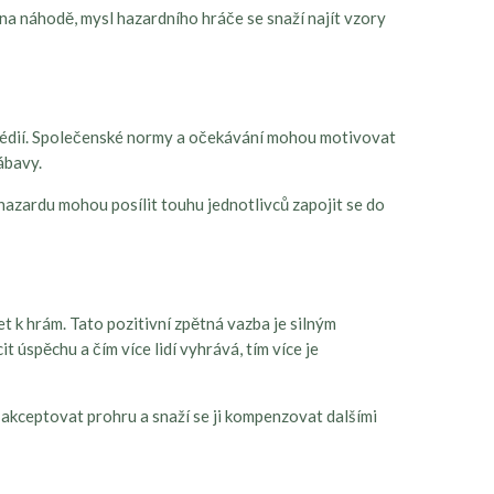
ny na náhodě, mysl hazardního hráče se snaží najít vzory
 médií. Společenské normy a očekávání mohou motivovat
ábavy.
 hazardu mohou posílit touhu jednotlivců zapojit se do
t k hrám. Tato pozitivní zpětná vazba je silným
úspěchu a čím více lidí vyhrává, tím více je
 akceptovat prohru a snaží se ji kompenzovat dalšími