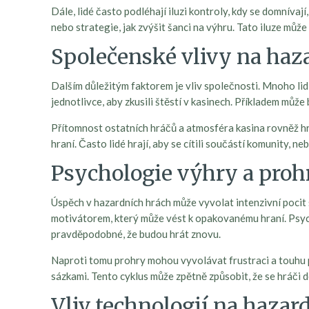
Dále, lidé často podléhají iluzi kontroly, kdy se domnívají
nebo strategie, jak zvýšit šanci na výhru. Tato iluze mů
Společenské vlivy na haz
Dalším důležitým faktorem je vliv společnosti. Mnoho li
jednotlivce, aby zkusili štěstí v kasinech. Příkladem může
Přítomnost ostatních hráčů a atmosféra kasina rovněž hraj
hraní. Často lidé hrají, aby se cítili součástí komunity,
Psychologie výhry a proh
Úspěch v hazardních hrách může vyvolat intenzivní pocit š
motivátorem, který může vést k opakovanému hraní. Psycho
pravděpodobné, že budou hrát znovu.
Naproti tomu prohry mohou vyvolávat frustraci a touhu p
sázkami. Tento cyklus může zpětně způsobit, že se hráči
Vliv technologií na hazar