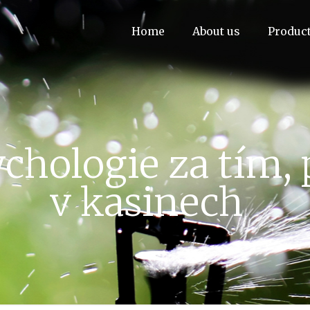
Home
About us
Produc
hologie za tím, p
v kasinech