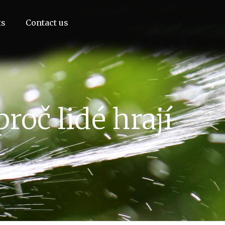
ts
Contact us
roč lidé hrají