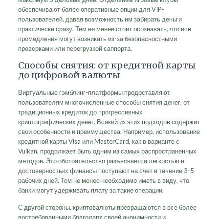
обеспечивают более оперативные опции для VIP-
пользователей, давая возможность им забирать деньги
практически сразу. Тем не менее стоит осознавать, что все
промедления могут возникать из-за безопасностными
проверками или перегрузкой саппорта.
Способы снятия: от кредитной карты
до цифровой валюты
Виртуальные гэмблинг-платформы предоставляют
пользователям многочисленные способы снятия денег, от
традиционных кредиток до прогрессивных
криптографических денег. Всякий из этих подходов содержит
свои особенности и преимущества. Например, использование
кредитной карты Visa или MasterCard, как в варианте с
Vulkan, продолжает быть одним из самых распространенных
методов. Это обстоятельство разъясняется легкостью и
достоверностью: финансы поступают на счет в течение 3-5
рабочих дней. Тем не менее необходимо иметь в виду, что
банки могут удерживать плату за такие операции.
С другой стороны, криптовалюты превращаются в все более
востребованными благодаря своей анонимности и