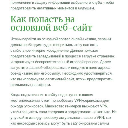
применения и защиту информации выбранного клуба, чтобы
предотвратить негативных моментов в будущем.
Как попасть на
основной веб-сайт
Чтобы перейти на основной портал онлайн казино, первым
делом необходимо удостовериться, что у вас есть
стабильное интернет-соединение. Данное поможет
предотвратить запаздываний в процессе загрузке страничек
и гарантирует беспрепятственный игровой процесс. Далее
запустите ваш веб-обозреватель и введите в поле адреса
бренд казино или его ссылку. Необходимо удостовериться,
что вы используете легитимный сайт, чтобы предотвратить
фальшивых платформ.
Когда подключение к сайту недоступен в вашем
местоположении, стоит попробовать VPN-сервисами для
обхода блокировок. Множество геймеров выбирают VPN,
чтобы защитить свои сведения и поддерживать инкогнито. Не
упускайте из виду проверку актуальность вашего VPN, так
как некоторые сервисы могут быть заблокированы самим