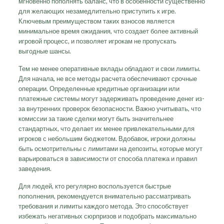
мгновенно пополнять баланс, что в особенности существенно
для желающих незамедлительно приступить к игре.
Ключевым преимуществом таких взносов является
минимальное время ожидания, что создает более активный
игровой процесс, и позволяет игрокам не пропускать
выгодные шансы.
Тем не менее оперативные вклады обладают и свои лимиты.
Для начала, не все методы расчета обеспечивают срочные
операции. Определенные кредитные организации или
платежные системы могут задерживать проведение денег из-
за внутренних проверок безопасности. Важно учитывать, что
комиссии за такие сделки могут быть значительнее
стандартных, что делает их менее привлекательными для
игроков с небольшим бюджетом. Вдобавок, игроки должны
быть осмотрительны с лимитами на депозиты, которые могут
варьироваться в зависимости от способа платежа и правил
заведения.
Для людей, кто регулярно воспользуется быстрые
пополнения, рекомендуется внимательно рассматривать
требования и лимиты каждого метода. Это способствует
избежать негативных сюрпризов и подобрать максимально