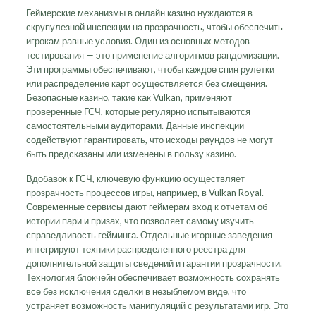
Геймерские механизмы в онлайн казино нуждаются в
скрупулезной инспекции на прозрачность, чтобы обеспечить
игрокам равные условия. Один из основных методов
тестирования — это применение алгоритмов рандомизации.
Эти программы обеспечивают, чтобы каждое спин рулетки
или распределение карт осуществляется без смещения.
Безопасные казино, такие как Vulkan, применяют
проверенные ГСЧ, которые регулярно испытываются
самостоятельными аудиторами. Данные инспекции
содействуют гарантировать, что исходы раундов не могут
быть предсказаны или изменены в пользу казино.
Вдобавок к ГСЧ, ключевую функцию осуществляет
прозрачность процессов игры, например, в Vulkan Royal.
Современные сервисы дают геймерам вход к отчетам об
истории пари и призах, что позволяет самому изучить
справедливость гейминга. Отдельные игорные заведения
интегрируют техники распределенного реестра для
дополнительной защиты сведений и гарантии прозрачности.
Технология блокчейн обеспечивает возможность сохранять
все без исключения сделки в незыблемом виде, что
устраняет возможность манипуляций с результатами игр. Это