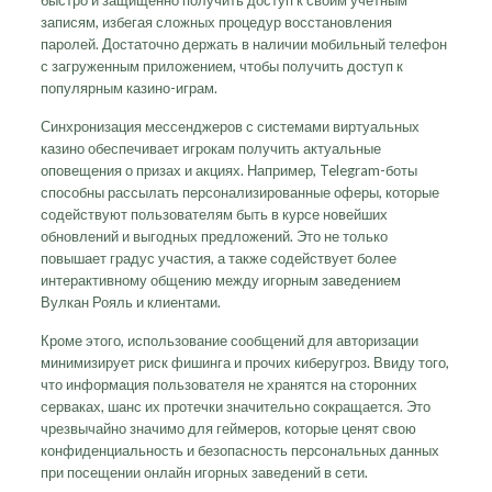
быстро и защищенно получить доступ к своим учетным
записям, избегая сложных процедур восстановления
паролей. Достаточно держать в наличии мобильный телефон
с загруженным приложением, чтобы получить доступ к
популярным казино-играм.
Синхронизация мессенджеров с системами виртуальных
казино обеспечивает игрокам получить актуальные
оповещения о призах и акциях. Например, Telegram-боты
способны рассылать персонализированные оферы, которые
содействуют пользователям быть в курсе новейших
обновлений и выгодных предложений. Это не только
повышает градус участия, а также содействует более
интерактивному общению между игорным заведением
Вулкан Рояль и клиентами.
Кроме этого, использование сообщений для авторизации
минимизирует риск фишинга и прочих киберугроз. Ввиду того,
что информация пользователя не хранятся на сторонних
серваках, шанс их протечки значительно сокращается. Это
чрезвычайно значимо для геймеров, которые ценят свою
конфиденциальность и безопасность персональных данных
при посещении онлайн игорных заведений в сети.