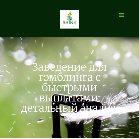
Заведение для
гэмблинга с
быстрыми
выплатами:
детальный анализ.