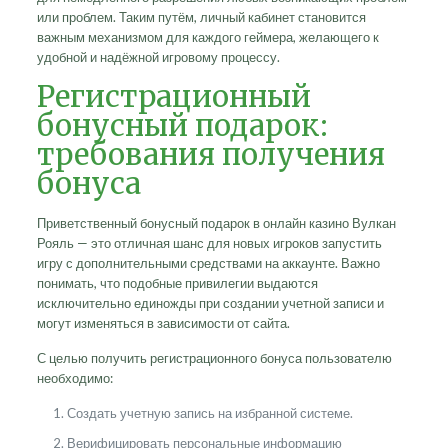
или проблем. Таким путём, личный кабинет становится
важным механизмом для каждого геймера, желающего к
удобной и надёжной игровому процессу.
Регистрационный
бонусный подарок:
требования получения
бонуса
Приветственный бонусный подарок в онлайн казино Вулкан
Рояль — это отличная шанс для новых игроков запустить
игру с дополнительными средствами на аккаунте. Важно
понимать, что подобные привилегии выдаются
исключительно единожды при создании учетной записи и
могут изменяться в зависимости от сайта.
С целью получить регистрационного бонуса пользователю
необходимо:
Создать учетную запись на избранной системе.
Верифицировать персональные информацию