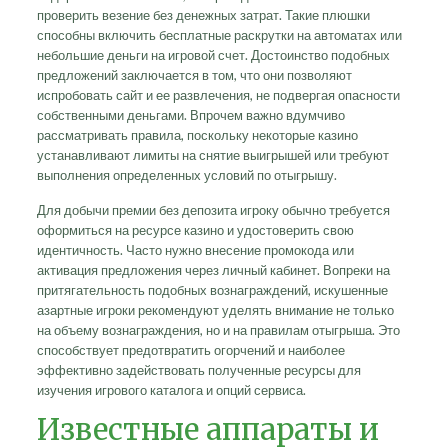
проверить везение без денежных затрат. Такие плюшки
способны включить бесплатные раскрутки на автоматах или
небольшие деньги на игровой счет. Достоинство подобных
предложений заключается в том, что они позволяют
испробовать сайт и ее развлечения, не подвергая опасности
собственными деньгами. Впрочем важно вдумчиво
рассматривать правила, поскольку некоторые казино
устанавливают лимиты на снятие выигрышей или требуют
выполнения определенных условий по отыгрышу.
Для добычи премии без депозита игроку обычно требуется
оформиться на ресурсе казино и удостоверить свою
идентичность. Часто нужно внесение промокода или
активация предложения через личный кабинет. Вопреки на
притягательность подобных вознаграждений, искушенные
азартные игроки рекомендуют уделять внимание не только
на объему вознаграждения, но и на правилам отыгрыша. Это
способствует предотвратить огорчений и наиболее
эффективно задействовать полученные ресурсы для
изучения игрового каталога и опций сервиса.
Известные аппараты и