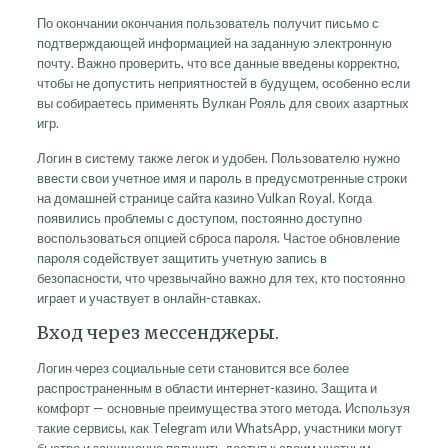
По окончании окончания пользователь получит письмо с
подтверждающей информацией на заданную электронную
почту. Важно проверить, что все данные введены корректно,
чтобы не допустить неприятностей в будущем, особенно если
вы собираетесь применять Вулкан Рояль для своих азартных
игр.
Логин в систему также легок и удобен. Пользователю нужно
ввести свои учетное имя и пароль в предусмотренные строки
на домашней странице сайта казино Vulkan Royal. Когда
появились проблемы с доступом, постоянно доступно
воспользоваться опцией сброса пароля. Частое обновление
пароля содействует защитить учетную запись в
безопасности, что чрезвычайно важно для тех, кто постоянно
играет и участвует в онлайн-ставках.
Вход через мессенджеры.
Логин через социальные сети становится все более
распространенным в области интернет-казино. Защита и
комфорт — основные преимущества этого метода. Используя
такие сервисы, как Telegram или WhatsApp, участники могут