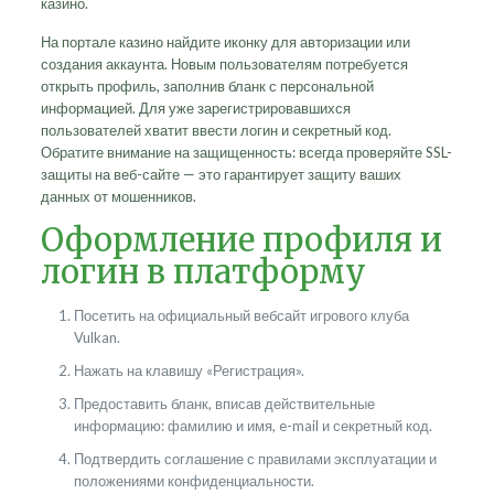
казино.
На портале казино найдите иконку для авторизации или
создания аккаунта. Новым пользователям потребуется
открыть профиль, заполнив бланк с персональной
информацией. Для уже зарегистрировавшихся
пользователей хватит ввести логин и секретный код.
Обратите внимание на защищенность: всегда проверяйте SSL-
защиты на веб-сайте — это гарантирует защиту ваших
данных от мошенников.
Оформление профиля и
логин в платформу
Посетить на официальный вебсайт игрового клуба
Vulkan.
Нажать на клавишу «Регистрация».
Предоставить бланк, вписав действительные
информацию: фамилию и имя, e-mail и секретный код.
Подтвердить соглашение с правилами эксплуатации и
положениями конфиденциальности.