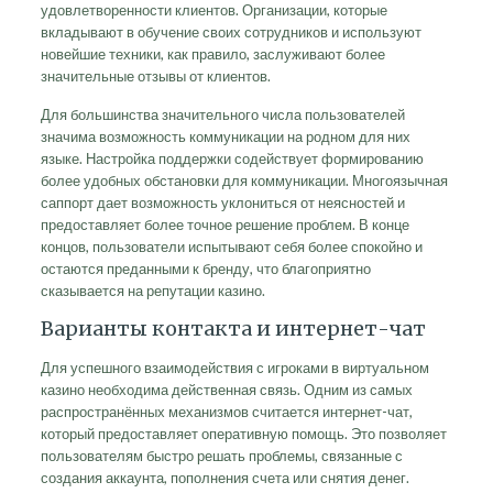
удовлетворенности клиентов. Организации, которые
вкладывают в обучение своих сотрудников и используют
новейшие техники, как правило, заслуживают более
значительные отзывы от клиентов.
Для большинства значительного числа пользователей
значима возможность коммуникации на родном для них
языке. Настройка поддержки содействует формированию
более удобных обстановки для коммуникации. Многоязычная
саппорт дает возможность уклониться от неясностей и
предоставляет более точное решение проблем. В конце
концов, пользователи испытывают себя более спокойно и
остаются преданными к бренду, что благоприятно
сказывается на репутации казино.
Варианты контакта и интернет-чат
Для успешного взаимодействия с игроками в виртуальном
казино необходима действенная связь. Одним из самых
распространённых механизмов считается интернет-чат,
который предоставляет оперативную помощь. Это позволяет
пользователям быстро решать проблемы, связанные с
создания аккаунта, пополнения счета или снятия денег.