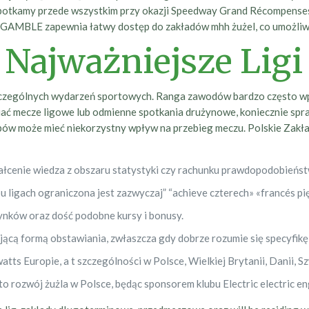
otkamy przede wszystkim przy okazji Speedway Grand Récompenses, 
R GAMBLE zapewnia łatwy dostęp do zakładów mhh żużel, co umożliw
 Najważniejsze Ligi
czególnych wydarzeń sportowych. Ranga zawodów bardzo często wp
awiać mecze ligowe lub odmienne spotkania drużynowe, koniecznie s
bów może mieć niekorzystny wpływ na przebieg meczu. Polskie Zakła
tałcenie wiedza z obszaru statystyki czy rachunku prawdopodobieńst
 ligach ograniczona jest zazwyczaj” “achieve czterech» «francés pię
rynków oraz dość podobne kursy i bonusy.
ącą formą obstawiania, zwłaszcza gdy dobrze rozumie się specyfikę 
tts Europie, a t szczególności w Polsce, Wielkiej Brytanii, Danii, Sz
 rozwój żużla w Polsce, będąc sponsorem klubu Electric electric eng