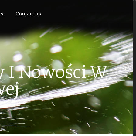
ts
Contact us
y I Nowości W
wej