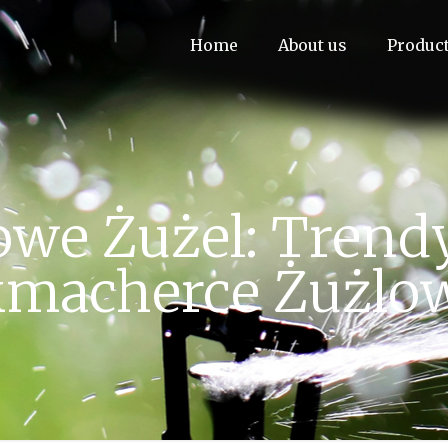
Home
About us
Produc
owe Żużel: Trend
macherce Żużlo