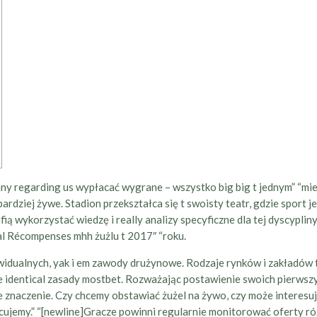
 regarding us wypłacać wygrane – wszystko big big t jednym” “miejs
bardziej żywe. Stadion przekształca się t swoisty teatr, gdzie sport
rafią wykorzystać wiedzę i really analizy specyficzne dla tej dyscyp
l Récompenses mhh żużlu t 2017″ “roku.
idualnych, yak i em zawody drużynowe. Rodzaje rynków i zakładów t
e identical zasady mostbet. Rozważając postawienie swoich pierwszy
 znaczenie. Czy chcemy obstawiać żużel na żywo, czy może interesu
icujemy.” “[newline]Gracze powinni regularnie monitorować oferty 