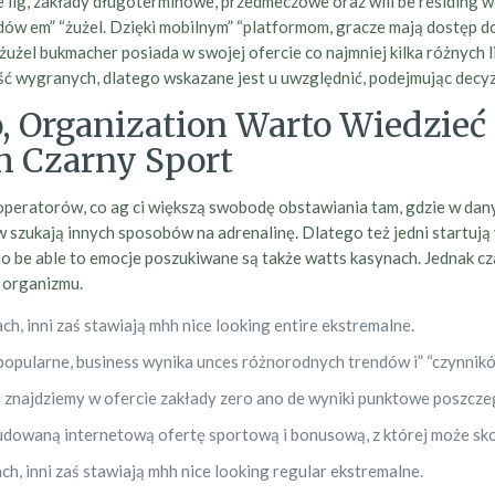
ig, zakłady długoterminowe, przedmeczowe oraz will be residing we 
dów em” “żużel. Dzięki mobilnym” “platformom, gracze mają dostęp 
użel bukmacher posiada w swojej ofercie co najmniej kilka różnych l
 wygranych, dlatego wskazane jest u uwzględnić, podejmując decyz
Organization Warto Wiedzieć 
h Czarny Sport
peratorów, co ag ci większą swobodę obstawiania tam, gdzie w danym
w szukają innych sposobów na adrenalinę. Dlatego też jedni startują
 to be able to emocje poszukiwane są także watts kasynach. Jednak c
a organizmu.
ch, inni zaś stawiają mhh nice looking entire ekstremalne.
 popularne, business wynika unces różnorodnych trendów i” “czynnik
n znajdziemy w ofercie zakłady zero ano de wyniki punktowe poszc
owaną internetową ofertę sportową i bonusową, z której może skor
ch, inni zaś stawiają mhh nice looking regular ekstremalne.