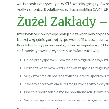
watts czasie rzeczywistym. W STS szeroką gamę typów sp
really zagranicy. Dodatkowo, aplikacja mobilna CARTIE
Żużel Zakłady –
Rzeczywistość weryfikuje podejście zawodników do posz
lepszej względnie gorszej dyspozycji. Jeśli chcesz obst
Brak liderów my partner and i „motorów napędowych” klu
możliwość typowania wydarzeń se świata żużlowego.
Co do predyspozycji – dla mnie ze względu na wyksz
Liczba zawodników watts jednym zespole to tego typu
Większość z nich posiada zbliżoną ofertę sportów i 
Zakłady sportowe em żużel mogą być bardzo ekscytuj
Obecnie sport ten cieszy się popularnością głównie wa
Sama autógrafo bukmacherska również angażuje się to