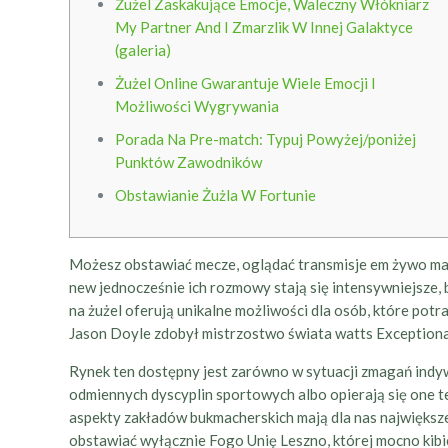
Żużel Zaskakujące Emocje, Waleczny Włókniarz
My Partner And I Zmarzlik W Innej Galaktyce
(galeria)
Żużel Online Gwarantuje Wiele Emocji I
Możliwości Wygrywania
Porada Na Pre-match: Typuj Powyżej/poniżej
Punktów Zawodników
Obstawianie Żużla W Fortunie
Możesz obstawiać mecze, oglądać transmisje em żywo many
new jednocześnie ich rozmowy stają się intensywniejsze, 
na żużel oferują unikalne możliwości dla osób, które pot
Jason Doyle zdobył mistrzostwo świata watts Exceptiona
Rynek ten dostępny jest zarówno w sytuacji zmagań indyw
odmiennych dyscyplin sportowych albo opierają się one t
aspekty zakładów bukmacherskich mają dla nas największe
obstawiać wyłącznie Fogo Unię Leszno, której mocno kib