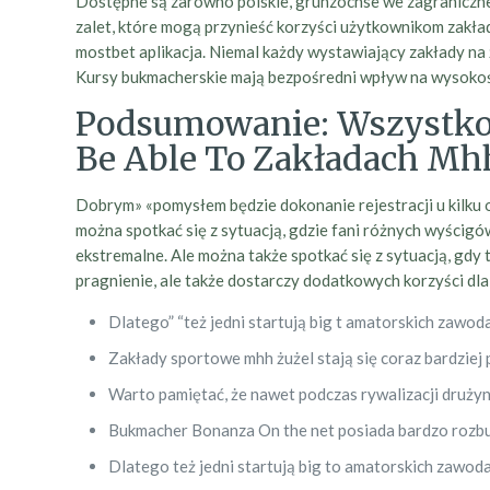
Dostępne są zarówno polskie, grunzochse we zagraniczne l
zalet, które mogą przynieść korzyści użytkownikom zakła
mostbet aplikacja. Niemal każdy wystawiający zakłady na ż
Kursy bukmacherskie mają bezpośredni wpływ na wysokość
Podsumowanie: Wszystko, 
Be Able To Zakładach Mh
Dobrym» «pomysłem będzie dokonanie rejestracji u kilku o
można spotkać się z sytuacją, gdzie fani różnych wyścigó
ekstremalne. Ale można także spotkać się z sytuacją, gdy
pragnienie, ale także dostarczy dodatkowych korzyści dl
Dlatego” “też jedni startują big t amatorskich zawoda
Zakłady sportowe mhh żużel stają się coraz bardziej
Warto pamiętać, że nawet podczas rywalizacji druży
Bukmacher Bonanza On the net posiada bardzo rozbud
Dlatego też jedni startują big to amatorskich zawoda