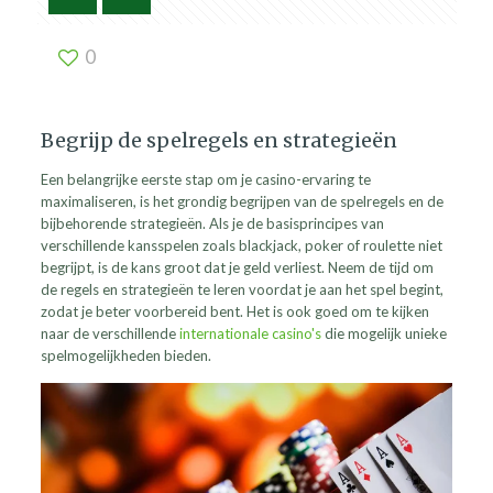
0
Begrijp de spelregels en strategieën
Een belangrijke eerste stap om je casino-ervaring te
maximaliseren, is het grondig begrijpen van de spelregels en de
bijbehorende strategieën. Als je de basisprincipes van
verschillende kansspelen zoals blackjack, poker of roulette niet
begrijpt, is de kans groot dat je geld verliest. Neem de tijd om
de regels en strategieën te leren voordat je aan het spel begint,
zodat je beter voorbereid bent. Het is ook goed om te kijken
naar de verschillende
internationale casino's
die mogelijk unieke
spelmogelijkheden bieden.