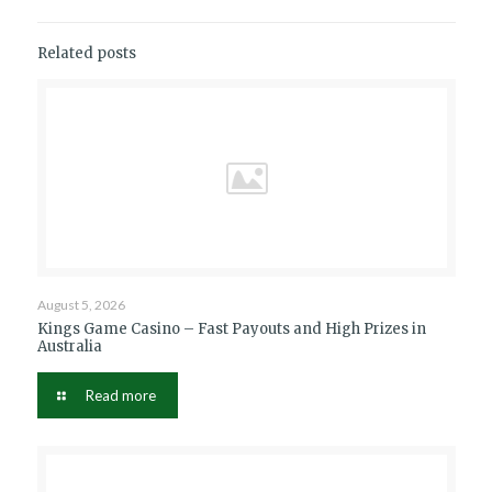
Related posts
August 5, 2026
Kings Game Casino – Fast Payouts and High Prizes in
Australia
Read more