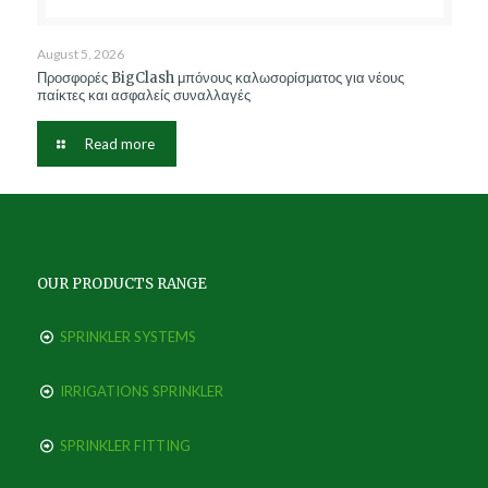
August 5, 2026
Προσφορές BigClash μπόνους καλωσορίσματος για νέους
παίκτες και ασφαλείς συναλλαγές
Read more
OUR PRODUCTS RANGE
SPRINKLER SYSTEMS
IRRIGATIONS SPRINKLER
SPRINKLER FITTING