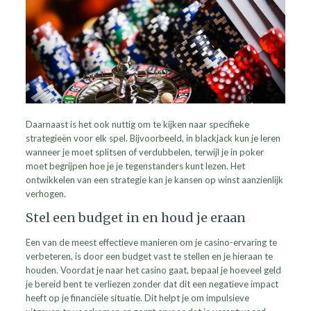
Daarnaast is het ook nuttig om te kijken naar specifieke
strategieën voor elk spel. Bijvoorbeeld, in blackjack kun je leren
wanneer je moet splitsen of verdubbelen, terwijl je in poker
moet begrijpen hoe je je tegenstanders kunt lezen. Het
ontwikkelen van een strategie kan je kansen op winst aanzienlijk
verhogen.
Stel een budget in en houd je eraan
Een van de meest effectieve manieren om je casino-ervaring te
verbeteren, is door een budget vast te stellen en je hieraan te
houden. Voordat je naar het casino gaat, bepaal je hoeveel geld
je bereid bent te verliezen zonder dat dit een negatieve impact
heeft op je financiële situatie. Dit helpt je om impulsieve