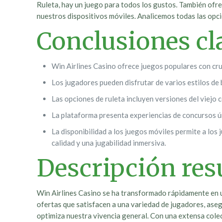
Ruleta, hay un juego para todos los gustos. También ofr
nuestros dispositivos móviles. Analicemos todas las opc
Conclusiones cl
Win Airlines Casino ofrece juegos populares con cru
Los jugadores pueden disfrutar de varios estilos de 
Las opciones de ruleta incluyen versiones del viejo
La plataforma presenta experiencias de concursos ún
La disponibilidad a los juegos móviles permite a los 
calidad y una jugabilidad inmersiva.
Descripción res
Win Airlines Casino se ha transformado rápidamente en 
ofertas que satisfacen a una variedad de jugadores, asegu
optimiza nuestra vivencia general. Con una extensa cole