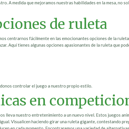
stro. A medida que mejoramos nuestras habilidades en la mesa, no s
ciones de ruleta
mos centrarnos fácilmente en las emocionantes opciones de la ruleta
l azar. Aquí tienes algunas opciones apasionantes de la ruleta que po
onos controlar el juego a nuestro propio estilo.
icas en competicio
eos lleva nuestro entretenimiento a un nuevo nivel. Estos juegos ani
n igual. Visualicen haciendo girar una ruleta gigante, contestando p
ucen en cada momento. Encontraremos una variedad de alternativas