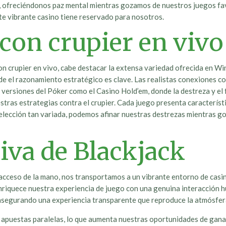
d, ofreciéndonos paz mental mientras gozamos de nuestros juegos favo
e vibrante casino tiene reservado para nosotros.
con crupier en vivo
n crupier en vivo, cabe destacar la extensa variedad ofrecida en Wi
de el razonamiento estratégico es clave. Las realistas conexiones co
ersiones del Póker como el Casino Hold’em, donde la destreza y el f
as estrategias contra el crupier. Cada juego presenta característic
lección tan variada, podemos afinar nuestras destrezas mientras g
iva de Blackjack
al acceso de la mano, nos transportamos a un vibrante entorno de ca
enriquece nuestra experiencia de juego con una genuina interacción 
 asegurando una experiencia transparente que reproduce la atmósfera
apuestas paralelas, lo que aumenta nuestras oportunidades de gana