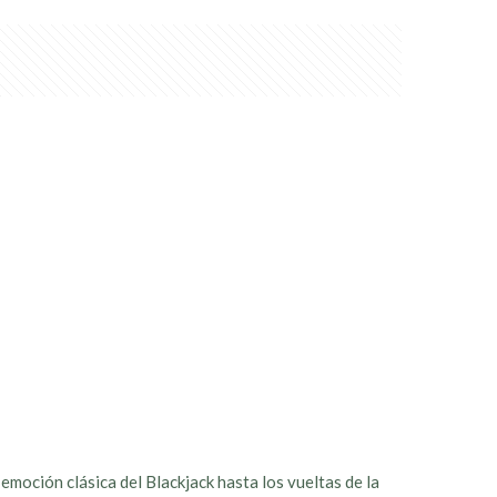
emoción clásica del Blackjack hasta los vueltas de la