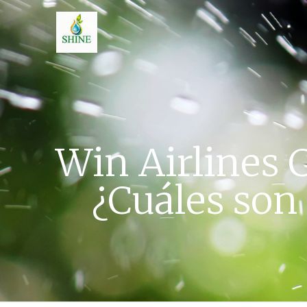
Win Airlines 
¿Cuáles son 