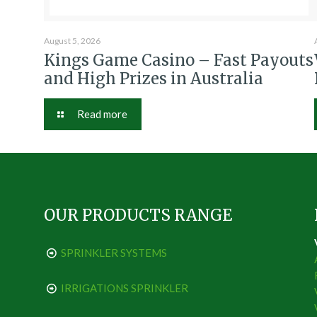
August 5, 2026
Kings Game Casino – Fast Payouts
and High Prizes in Australia
Read more
OUR PRODUCTS RANGE
SPRINKLER SYSTEMS
IRRIGATIONS SPRINKLER