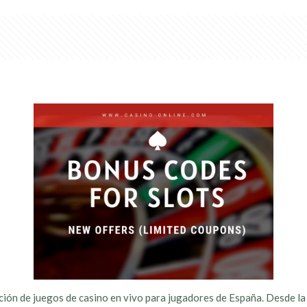
ción de juegos de casino en vivo para jugadores de España. Desde la 