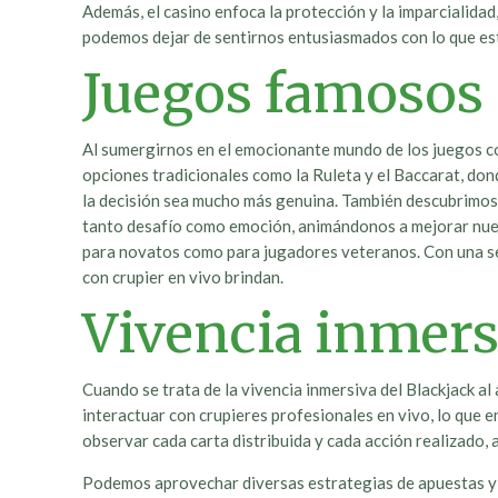
Además, el casino enfoca la protección y la imparcialida
podemos dejar de sentirnos entusiasmados con lo que est
Juegos famosos 
Al sumergirnos en el emocionante mundo de los juegos co
opciones tradicionales como la Ruleta y el Baccarat, don
la decisión sea mucho más genuina. También descubrimos v
tanto desafío como emoción, animándonos a mejorar nuestr
para novatos como para jugadores veteranos. Con una se
con crupier en vivo brindan.
Vivencia inmers
Cuando se trata de la vivencia inmersiva del Blackjack 
interactuar con crupieres profesionales en vivo, lo que 
observar cada carta distribuida y cada acción realizado,
Podemos aprovechar diversas estrategias de apuestas y 