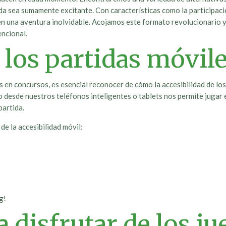
a sea sumamente excitante. Con características como la participació
en una aventura inolvidable. Acojamos este formato revolucionario 
encional.
 los partidas móvil
s en concursos, es esencial reconocer de cómo la accesibilidad de los
 desde nuestros teléfonos inteligentes o tablets nos permite jugar e
partida.
de la accesibilidad móvil:
g!
 disfrutar de los ju