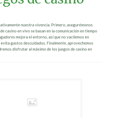
icativamente nuestra vivencia. Primero, asegurémonos
de casino en vivo se basan en la comunicación en tiempo
jugadores mejora el entorno, así que no vacilemos en
y evita gastos descuidados. Finalmente, aprovechemos
odremos disfrutar al máximo de los juegos de casino en