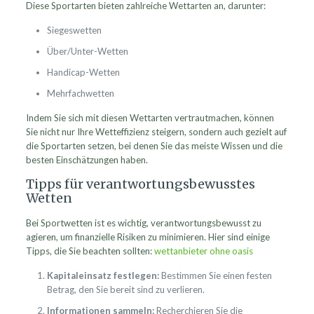
Diese Sportarten bieten zahlreiche Wettarten an, darunter:
Siegeswetten
Über/Unter-Wetten
Handicap-Wetten
Mehrfachwetten
Indem Sie sich mit diesen Wettarten vertrautmachen, können
Sie nicht nur Ihre Wetteffizienz steigern, sondern auch gezielt auf
die Sportarten setzen, bei denen Sie das meiste Wissen und die
besten Einschätzungen haben.
Tipps für verantwortungsbewusstes
Wetten
Bei Sportwetten ist es wichtig, verantwortungsbewusst zu
agieren, um finanzielle Risiken zu minimieren. Hier sind einige
Tipps, die Sie beachten sollten:
wettanbieter ohne oasis
Kapitaleinsatz festlegen:
Bestimmen Sie einen festen
Betrag, den Sie bereit sind zu verlieren.
Informationen sammeln:
Recherchieren Sie die