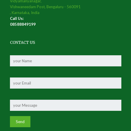
Vidyamanyanagar,
Vishwaneedam Post, Bengaluru - 560091
, Karnataka, India
Call Us:
08588849199
CONTACT US