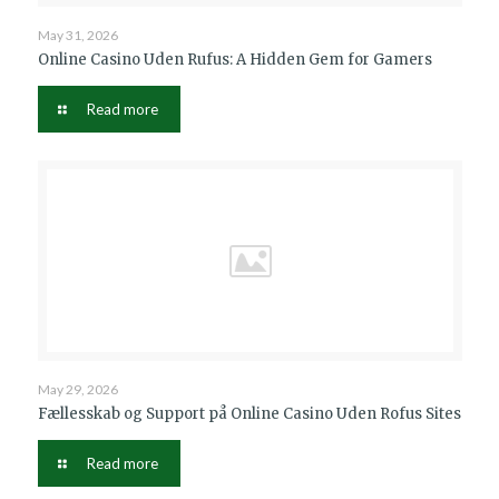
May 31, 2026
Online Casino Uden Rufus: A Hidden Gem for Gamers
Read more
May 29, 2026
Fællesskab og Support på Online Casino Uden Rofus Sites
Read more