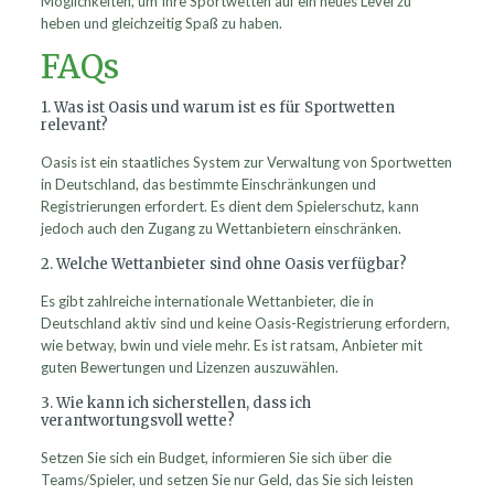
Möglichkeiten, um Ihre Sportwetten auf ein neues Level zu
heben und gleichzeitig Spaß zu haben.
FAQs
1. Was ist Oasis und warum ist es für Sportwetten
relevant?
Oasis ist ein staatliches System zur Verwaltung von Sportwetten
in Deutschland, das bestimmte Einschränkungen und
Registrierungen erfordert. Es dient dem Spielerschutz, kann
jedoch auch den Zugang zu Wettanbietern einschränken.
2. Welche Wettanbieter sind ohne Oasis verfügbar?
Es gibt zahlreiche internationale Wettanbieter, die in
Deutschland aktiv sind und keine Oasis-Registrierung erfordern,
wie betway, bwin und viele mehr. Es ist ratsam, Anbieter mit
guten Bewertungen und Lizenzen auszuwählen.
3. Wie kann ich sicherstellen, dass ich
verantwortungsvoll wette?
Setzen Sie sich ein Budget, informieren Sie sich über die
Teams/Spieler, und setzen Sie nur Geld, das Sie sich leisten