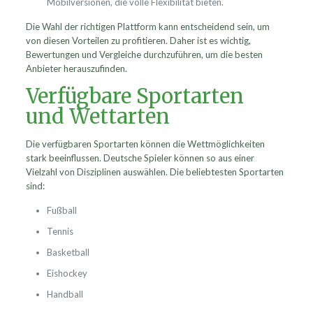
Mobilversionen, die volle Flexibilität bieten.
Die Wahl der richtigen Plattform kann entscheidend sein, um
von diesen Vorteilen zu profitieren. Daher ist es wichtig,
Bewertungen und Vergleiche durchzuführen, um die besten
Anbieter herauszufinden.
Verfügbare Sportarten
und Wettarten
Die verfügbaren Sportarten können die Wettmöglichkeiten
stark beeinflussen. Deutsche Spieler können so aus einer
Vielzahl von Disziplinen auswählen. Die beliebtesten Sportarten
sind:
Fußball
Tennis
Basketball
Eishockey
Handball