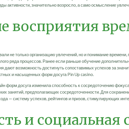
иды активности, значительно возросло, а само осмысление увле
ие восприятия вр
и не только организацию увлечений, но и понимание времени, 
лого ряда процессов. Ранее если раньше обучение дополнительно
 дают возможность достигнуть сопоставимых успехов за значит
тных и насыщенных форм досуга Pin Up casino.
йн форм досуга изменила способность к сосредоточению фокуса
ских занятий, предполагающих сосредоточенности. Для сохранени
хода — систему успехов, рейтингов и призов, стимулирующих ин
ть и социальная