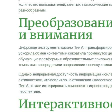
количество пользователей, занятых в классические в
разнообразным.
Преобразован
и внимания
Цифровые инструменты казино Пин Ап трансформировал
ускорила обмен контентом и сократила промежуток це
обучающие платформы и образовательные приложения
темпы жизни определили направление к поиску компак
Однако, непрерывная доступность информации и онла
активностями, что повлияло на отношении к классиче
Пин Ап стали интегрировать компоненты игрового под
перспективе.
Интерактивнос