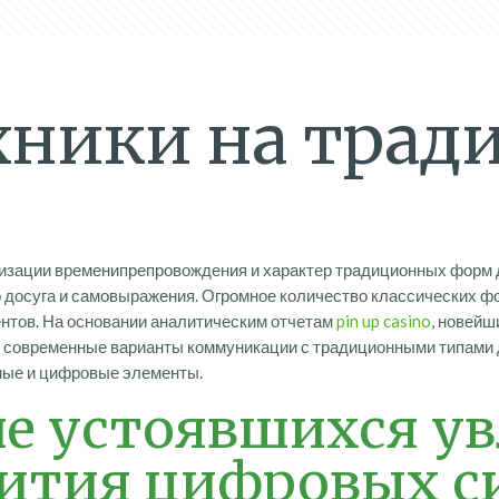
хники на тра
изации временипрепровождения и характер традиционных форм д
о досуга и самовыражения. Огромное количество классических ф
нтов. На основании аналитическим отчетам
pin up casino
, новейш
 современные варианты коммуникации с традиционными типами д
ные и цифровые элементы.
е устоявшихся ув
вития цифровых с