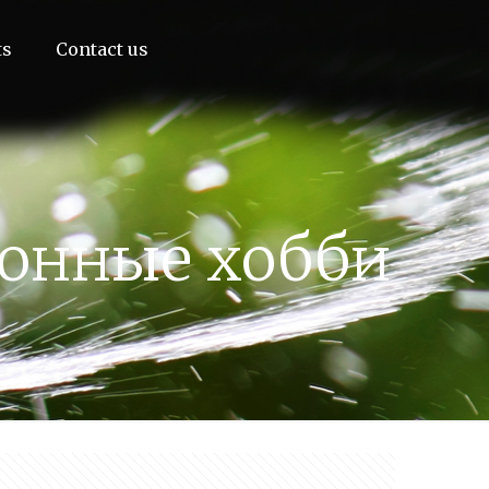
ts
Contact us
ионные хобби