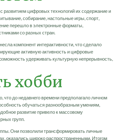
 с развитием цифровых технологий их содержание и
тывание, собирание, настольные игры, спорт,
ение перешло в электронные форматы,
тниками со разных стран.
внесла компонент интерактивности, что сделало
рирующие активную активность и цифровые
возможность удерживать культурную непрерывность,
ть хобби
то, что до недавнего времени предполагало личном
пособность обучаться разнообразным умениям,
одобное развитие привело к массовому
рных групп.
уппы. Они позволили трансформировать личные
х, оказались широко распространенными. Итогом