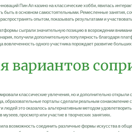
нноваций Пин Ап казино на классические хобби, явилась интер
ь быть в основном самостоятельными. Ремесленные занятия, соб
распространять опытом, показывать результатами и участвовать
латформы сыграли значительную позицию в возрождении внимани
инария, получили дополнительную популярность благодаря плат
да вовлеченность одного участника порождает развитие больши
 вариантов сопр
мировали классические увлечения, но и дополнительно открыли 
а, образовательные порталы сделали реальным ознакомление с 
и людей это оказалось альтернативным методом удовлетворить т
в музеев, просмотр или участие в творческих занятиях.
чила возможность соединить различные формы искусства в обще