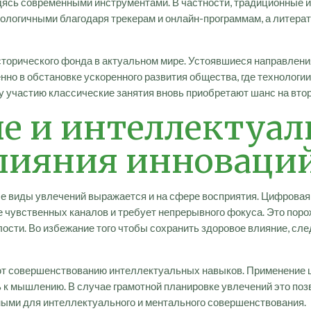
дясь современными инструментами. В частности, традиционные
ологичными благодаря трекерам и онлайн-программам, а литерат
торического фонда в актуальном мире. Устоявшиеся направления
нно в обстановке ускоренного развития общества, где технолог
у участию классические занятия вновь приобретают шанс на вто
е и интеллектуал
лияния инноваци
е виды увлечений выражается и на сфере восприятия. Цифровая
е чувственных каналов и требует непрерывного фокуса. Это пор
ости. Во избежание того чтобы сохранить здоровое влияние, сл
ют совершенствованию интеллектуальных навыков. Применение 
ь к мышлению. В случае грамотной планировке увлечений это по
ными для интеллектуального и ментального совершенствования.