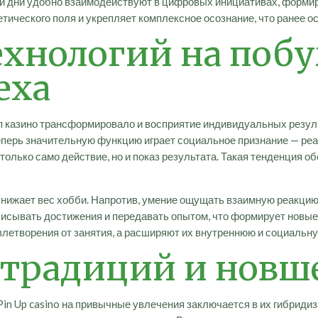
аши дни удобно взаимодействуют в цифровых инициативах, форм
етического поля и укрепляет комплексное осознание, что ранее
ехнологий на поб
еха
 казино трансформировало и восприятие индивидуальных резуль
еперь значительную функцию играет социальное признание — реа
 только само действие, но и показ результата. Такая тенденция
снижает вес хобби. Напротив, умение ощущать взаимную реакцию
исывать достижения и передавать опытом, что формирует новые 
летворения от занятия, а расширяют их внутреннюю и социальну
 традиций и новш
in Up casino на привычные увлечения заключается в их гибридиз