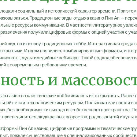
площали социальный и исторический характер времени. При этом
азовываться. Традиционные виды отдыха казино Пин Ап — перечи
льные ресурсы коммуникации. В частности, литературное увлеч
развлечения получили цифровые формы с опцией участия с учас
ний вид, но и основу традиционных хобби. Интерактивная среда 
 открытыми. Итогом появились комбинированные форматы, интег
емпионаты, мультимедийные вебинары. Такой подход обеспечил 
ний к современным требованиям времени.
ность и массовос
Up casino на классические хобби явилась их открытость. Ранее 
альной сети и технологическим ресурсам. Пользователи нашли с
ях, без необходимости выхода из собственного пространства. П
 присоединяться люди разных возрастов, родов занятий и культу
тформы Пин Ап казино, цифровые программы и тематические гр
Опыт, прежде существовавшие в специализированных сообщества