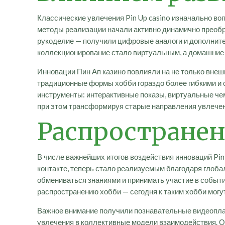
Классические увлечения Pin Up casino изначально во
методы реализации начали активно динамично преобр
рукоделие — получили цифровые аналоги и дополните
коллекционирование стало виртуальным, а домашние 
Инновации Пин Ап казино повлияли на не только внеш
традиционные формы хобби гораздо более гибкими и
инструменты: интерактивные показы, виртуальные ч
при этом трансформируя старые направления увлече
Распространен
В числе важнейших итогов воздействия инноваций Pin 
контакте, теперь стало реализуемым благодаря глоб
обмениваться знаниями и принимать участие в событи
распространению хобби — сегодня к таким хобби могут
Важное внимание получили познавательные видеопла
увлечения в коллективные модели взаимодействия. 