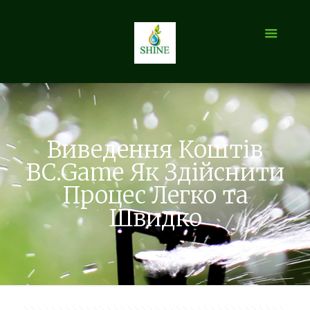
Виведення Коштів
BC.Game Як Здійснити
Процес Легко та
Швидко