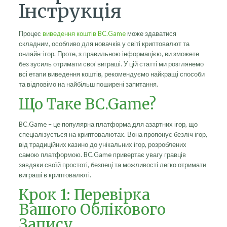
Інструкція
Процес
виведення коштів BC.Game
може здаватися
складним, особливо для новачків у світі криптовалют та
онлайн-ігор. Проте, з правильною інформацією, ви зможете
без зусиль отримати свої виграші. У цій статті ми розглянемо
всі етапи виведення коштів, рекомендуємо найкращі способи
та відповімо на найбільш поширені запитання.
Що Таке BC.Game?
BC.Game – це популярна платформа для азартних ігор, що
спеціалізується на криптовалютах. Вона пропонує безліч ігор,
від традиційних казино до унікальних ігор, розроблених
самою платформою. BC.Game привертає увагу гравців
завдяки своїй простоті, безпеці та можливості легко отримати
виграші в криптовалюті.
Крок 1: Перевірка
Вашого Облікового
Запису