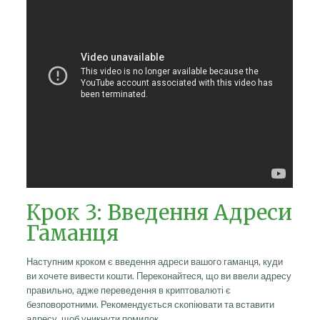
Крок 3: Введення Адреси
Гаманця
Наступним кроком є введення адреси вашого гаманця, куди
ви хочете вивести кошти. Переконайтеся, що ви ввели адресу
правильно, адже переведення в криптовалюті є
безповоротними. Рекомендується скопіювати та вставити
адресу, щоб уникнути помилок.