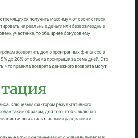
 стремящихся получить максимум от своих ставок.
ртировать на реальные деньги или безвозмездные
ровень участника, то обширнее бонусов ему
игрокам возвратить долю проигранных финансов в
 5% до 20% от объема проигрыша за семь дней. Это
ь, что правила возврата денежного возврата могут
нтация
ейса. Ключевым фактором результативного
ован таким образом, для того чтобы включая
нималистичный стиль с ясными разделами и
тольные игры и онлайн-казино с живыми дилерами.