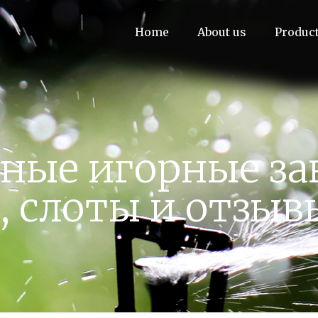
Home
About us
Produc
ные игорные за
, слоты и отзыв