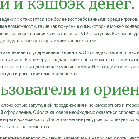
и и кэшбэк денег.
ведениях становятся всё более востребованными среди игроков,
е возможности, такие как бонусные очки, которые можно конве
ней, начиная от новичка и заканчивая VIP-статусом. Как выше у
ндивидуальные кураторы и уникальные акции.
од завлечения и удерживания клиентов. Это предоставляет шанс 
ость в игре. К примеру, стандартный кэшбэк может составлять от
постоянно ставят деньги на крупные суммы. Необходимо учитыват
статуса игрока в системе лояльности.
ьзователя и орие
с сложностью запутанной передвижения и некомфортного интерф
й оформление. Оболочка юзера необходимо оказаться спроектир
 игры и возможности. Для этого многие ресурсы используют ми
е остальных элементов.
перативно переходить между категориями, например, слоты, нас