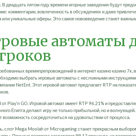
и. В двадцать пятом году времени игорные заведения будут пре
форме: комментарии, вовлеченность в обсуждениях и даже привле
а или уникальные оферы. Это самое нововведение станет важны
ровые автоматы 
гроков
бованных времяпрепровождений в интернет казино казино 7к, в ч
еобходимо выбрать игровые автоматы с несложными инструкциями
омпании NetEnt. Этот игровой автомат предлагает RTP на показа
чков.
d от Play’n GO. Игровой автомат имеет RTP 96.21% и предоставл
ного Египта делают игру не только прибыльной, но и волнующей.
т возможность сосредоточиться на удовольствии от процесса.
ль, слот Mega Moolah от Microgaming станет прекрасным выборо
гры. Процент возврата составляет 88,12 процента, но возможно