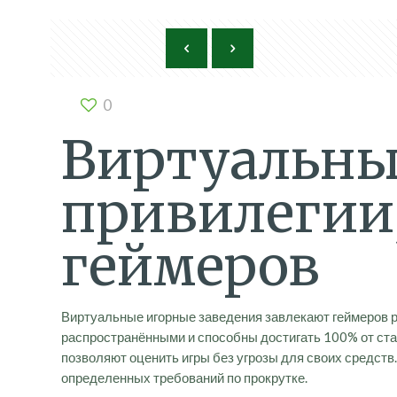
0
Виртуальны
привилегии
геймеров
Виртуальные игорные заведения завлекают геймеров р
распространёнными и способны достигать 100% от ста
позволяют оценить игры без угрозы для своих средст
определенных требований по прокрутке.