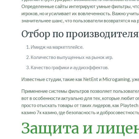
Определенные сайты интегрируют умные фильтры, что 
игроков, но и усиливает их вовлеченность. Важно учи
значительнее шанс, что пользователи возвратятся на р
Отбор по производител
Имидж на маркетплейсе.
Количество выпущенных на рынок игр.
Качество графики и аудиоэффектов.
Известные студии, такие как NetEnt и Microgaming, уж
Применение системы фильтров позволяет пользовател
вот в особенности актуально для тех, которые любит
просто отыскать товары от таких лидеров, как Playte
казино 7к казино, где безопасность и добросовестност
Защита и лице