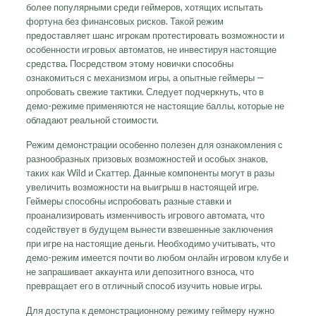
более популярными среди геймеров, хотящих испытать
фортуна без финансовых рисков. Такой режим
предоставляет шанс игрокам протестировать возможности и
особенности игровых автоматов, не инвестируя настоящие
средства. Посредством этому новички способны
ознакомиться с механизмом игры, а опытные геймеры —
опробовать свежие тактики. Следует подчеркнуть, что в
демо-режиме применяются не настоящие баллы, которые не
обладают реальной стоимости.
Режим демонстрации особенно полезен для ознакомления с
разнообразных призовых возможностей и особых знаков,
таких как Wild и Скаттер. Данные компоненты могут в разы
увеличить возможности на выигрыш в настоящей игре.
Геймеры способны испробовать разные ставки и
проанализировать изменчивость игрового автомата, что
содействует в будущем вынести взвешенные заключения
при игре на настоящие деньги. Необходимо учитывать, что
демо-режим имеется почти во любом онлайн игровом клубе и
не запрашивает аккаунта или депозитного взноса, что
превращает его в отличный способ изучить новые игры.
Для доступа к демонстрационному режиму геймеру нужно