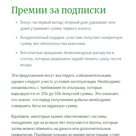
Премии за подписки
Бонус на первый вклад: игорный дом удваивает или
даже утраивает сумму первого взноса.
Бездепозитный подарок: участник получает конкретную
сумму без обязательства внесения.
Бесплатные вращения: безвозмездные раскрутки в
слотах, которые разрешено задействовать сразу после
входа.
Эти предложения могут выглядеть соблазнительными,
однако следует учесть условия эксплуатации. Необходимо
ознакомьтесь с требования по отыгрышу, которые
варьируются от 20x до 50x бонусной суммы. Это означает,
что значит, что перед получением добычи необходимо
совершить беты на заданную сумму.
Вдобавок, некоторые казино обеспечивают системы
поощрения, где за всякую бет получаются баллы, которые
затем можно обменять на деньги или дополнительные
привилегии. Подбирая плюшки во время регистрации, стоит