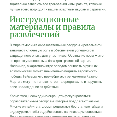
тщательно взвесить все требования и выбрать те, которые
лучше всего подходят к вашим азартным вкусам и стратегии.
Инструкционные
материалы и правила
развлечений
В мире гэмблинга образовательные ресурсы и регламенты
занимают ключевую роль в обеспечении успешного и
защищенного опыта для участников. Осознание норм — это
не просто условность, а база для грамотной партии.
Например, в карточной игре осведомлённость о рук и их
возможностей может значительно поднять вероятность
победы. Геймеры, что пренебрегают регламенты Казино
Мартин, могут не только потерять средства, но и нарушить
себе наслаждение от действия.
Кроме того, необходимо обращать фокусироваться
образовательным ресурсам, которые предлагают казино.
Многие онлайн-платформ предлагают бесплатные гайды и
видеоуроки, чтобы содействовать начинающим освоиться.
Данные ресурсы зачастую содержат рекомендации со