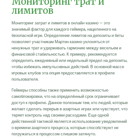
Мониторинг трат и
лимитов
Мониторинг затрат и лимитов в онлайн-казино — это
значимый фактор для каждого геймера, нацеленного на
безопасной игре. Определение лимитов на депозиты и беты
позволяет участникам Мартин казино уклоняться от
ненужных трат и удерживать гармонию между весельем и
финансовой стабильностью. К примеру, рекомендуется
определить ежедневный или недельный предел на депозиты,
чтобы избежать импульсивных действий. В основной массе
игровых клубов эта опция предоставляется в профиле
пользователя.
Геймеры способны также применить возможностью
самоблокировки, что на определённый срок ограничивает
доступ к профилю. Данное полезным тем, кто людей, которые
желает сделать перерыв в азартных играх или чувствует, что
теряет контроль над своими расходами. Еще одной
действенной тактикой является использование уведомлений
о времени азартного процесса, которые способствуют не
погружаться в процессом слишком затянуто.