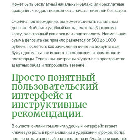
может быть бесплатный начальный баланс или бесплатные
вращения, что даст возможность начать геймплей без затрат.
Окончив подтверждение, вы можете сделать начальный
депозит. Выберите удобный метод платежа: банковскую
карту, электронный кошелек или криптовалюту. Наименьшая
сумма депозита как правило равняется от 500 до 1000
рублей. После того как зачисления денег на аккаунта вам
будут доступны все игровые предложения и возможности
платформы. Теперь вы настроены окунуться в пространство
азартных забав и попробовать везение!
Просто понятный
пользовательский
интерфейс и
инструктивные
рекомендации.
В области онлайн-гэмблинга удобный интерфейс играет
ключевую роль в приманивании и удержании игроков. Когда
пользователи в первый раз заходят на веб-сайт, они ожидают