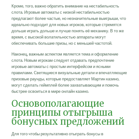
Кроме, того, важно обратить внимание на нестабильность
слота. Игровые автоматы с низкой нестабильностью
предлагают более частые, но незначительные выигрыши, что
идеально подходит для новых игроков, которые стремятся
дольше играть дольше и лучше понять её механику. В то же
время, с высокой волатильностью аппараты могут
обеспечивать большие призы, но с меньшей частотой.
Наконец, важным аспектом является тема и оформление
слота. Новым игрокам следует отдавать предпочтение
игровые автоматы с простым интерфейсом и ясными
правилами. Светящиеся визуальные детали и впечатляющие
призовые раунды, которые предоставляет Мартин казино,
могут сделать геймплей более захватывающим и помочь
быстрее освоиться в мире онлайн казино.
Основополагающие
принципы отыгрыша
бонусных предложений
Для того чтобы результативно отыграть бонусы в