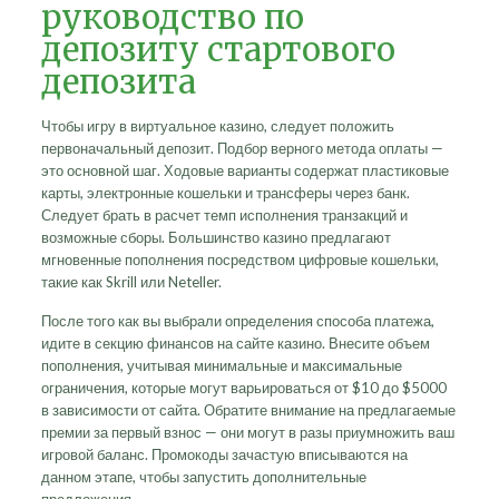
руководство по
депозиту стартового
депозита
Чтобы игру в виртуальное казино, следует положить
первоначальный депозит. Подбор верного метода оплаты —
это основной шаг. Ходовые варианты содержат пластиковые
карты, электронные кошельки и трансферы через банк.
Следует брать в расчет темп исполнения транзакций и
возможные сборы. Большинство казино предлагают
мгновенные пополнения посредством цифровые кошельки,
такие как Skrill или Neteller.
После того как вы выбрали определения способа платежа,
идите в секцию финансов на сайте казино. Внесите объем
пополнения, учитывая минимальные и максимальные
ограничения, которые могут варьироваться от $10 до $5000
в зависимости от сайта. Обратите внимание на предлагаемые
премии за первый взнос — они могут в разы приумножить ваш
игровой баланс. Промокоды зачастую вписываются на
данном этапе, чтобы запустить дополнительные