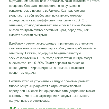
виртуальном казино, важно понимать важные элементы этого
процесса. Сначала первоначально, скрупулезно
ознакомьтесь с правила вейджера. Как правило они
включают в себя требования по ставкам, которые
определяются как коэффициент (например, x30). Это
означает, что подразумевает, что игрок в Казино Мартин
обязан отыграть сумму премии 30 крат, перед тем, как
сможет вывести выигрыш.
Вдобавок к этому, этого, следует принимать во внимание
значение многочисленных игр в соблюдение требований по
отыгрышу. Скажем, однорукие бандиты зачастую
засчитываются на 100%, тогда как карточные игры могут
вносить только 10-20%. Таким образом тактически
необходимо отбирать игровые автоматы с высоким
процентом отдачи.
Помимо этого не упускайте из виду о сроковых рамках:
многие бонусы нуждаются в отработки условий в
определенный срок. Игнорирование этих дедлайнов может
вызвать отмене вознаграждения и каждых выигрышей,
полученных с его помощью.