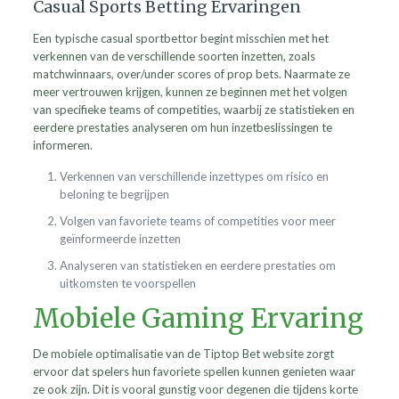
Casual Sports Betting Ervaringen
Een typische casual sportbettor begint misschien met het
verkennen van de verschillende soorten inzetten, zoals
matchwinnaars, over/under scores of prop bets. Naarmate ze
meer vertrouwen krijgen, kunnen ze beginnen met het volgen
van specifieke teams of competities, waarbij ze statistieken en
eerdere prestaties analyseren om hun inzetbeslissingen te
informeren.
Verkennen van verschillende inzettypes om risico en
beloning te begrijpen
Volgen van favoriete teams of competities voor meer
geïnformeerde inzetten
Analyseren van statistieken en eerdere prestaties om
uitkomsten te voorspellen
Mobiele Gaming Ervaring
De mobiele optimalisatie van de Tiptop Bet website zorgt
ervoor dat spelers hun favoriete spellen kunnen genieten waar
ze ook zijn. Dit is vooral gunstig voor degenen die tijdens korte