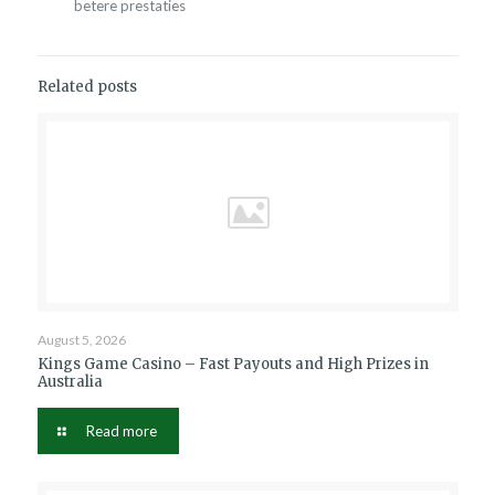
betere prestaties
Related posts
August 5, 2026
Kings Game Casino – Fast Payouts and High Prizes in
Australia
Read more