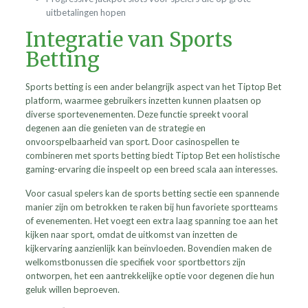
uitbetalingen hopen
Integratie van Sports
Betting
Sports betting is een ander belangrijk aspect van het Tiptop Bet
platform, waarmee gebruikers inzetten kunnen plaatsen op
diverse sportevenementen. Deze functie spreekt vooral
degenen aan die genieten van de strategie en
onvoorspelbaarheid van sport. Door casinospellen te
combineren met sports betting biedt Tiptop Bet een holistische
gaming-ervaring die inspeelt op een breed scala aan interesses.
Voor casual spelers kan de sports betting sectie een spannende
manier zijn om betrokken te raken bij hun favoriete sportteams
of evenementen. Het voegt een extra laag spanning toe aan het
kijken naar sport, omdat de uitkomst van inzetten de
kijkervaring aanzienlijk kan beïnvloeden. Bovendien maken de
welkomstbonussen die specifiek voor sportbettors zijn
ontworpen, het een aantrekkelijke optie voor degenen die hun
geluk willen beproeven.