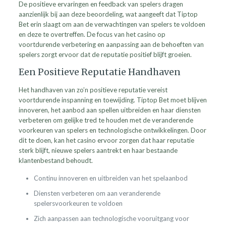
De positieve ervaringen en feedback van spelers dragen
aanzienlijk bij aan deze beoordeling, wat aangeeft dat Tiptop
Bet erin slaagt om aan de verwachtingen van spelers te voldoen
en deze te overtreffen. De focus van het casino op
voortdurende verbetering en aanpassing aan de behoeften van
spelers zorgt ervoor dat de reputatie positief blijft groeien.
Een Positieve Reputatie Handhaven
Het handhaven van zo’n positieve reputatie vereist
voortdurende inspanning en toewijding. Tiptop Bet moet blijven
innoveren, het aanbod aan spellen uitbreiden en haar diensten
verbeteren om gelijke tred te houden met de veranderende
voorkeuren van spelers en technologische ontwikkelingen. Door
dit te doen, kan het casino ervoor zorgen dat haar reputatie
sterk blijft, nieuwe spelers aantrekt en haar bestaande
klantenbestand behoudt.
Continu innoveren en uitbreiden van het spelaanbod
Diensten verbeteren om aan veranderende
spelersvoorkeuren te voldoen
Zich aanpassen aan technologische vooruitgang voor