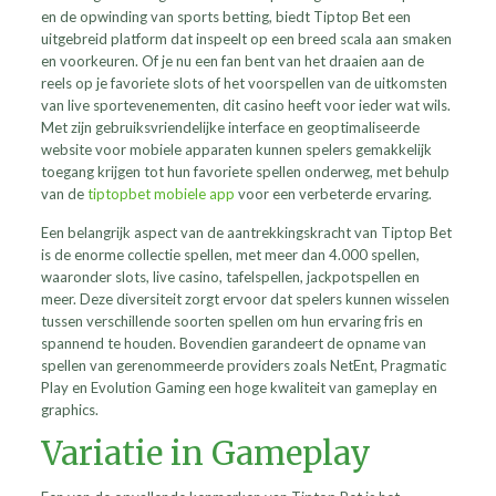
en de opwinding van sports betting, biedt Tiptop Bet een
uitgebreid platform dat inspeelt op een breed scala aan smaken
en voorkeuren. Of je nu een fan bent van het draaien aan de
reels op je favoriete slots of het voorspellen van de uitkomsten
van live sportevenementen, dit casino heeft voor ieder wat wils.
Met zijn gebruiksvriendelijke interface en geoptimaliseerde
website voor mobiele apparaten kunnen spelers gemakkelijk
toegang krijgen tot hun favoriete spellen onderweg, met behulp
van de
tiptopbet mobiele app
voor een verbeterde ervaring.
Een belangrijk aspect van de aantrekkingskracht van Tiptop Bet
is de enorme collectie spellen, met meer dan 4.000 spellen,
waaronder slots, live casino, tafelspellen, jackpotspellen en
meer. Deze diversiteit zorgt ervoor dat spelers kunnen wisselen
tussen verschillende soorten spellen om hun ervaring fris en
spannend te houden. Bovendien garandeert de opname van
spellen van gerenommeerde providers zoals NetEnt, Pragmatic
Play en Evolution Gaming een hoge kwaliteit van gameplay en
graphics.
Variatie in Gameplay