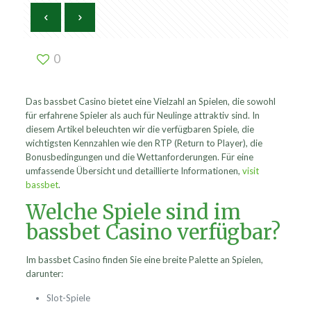
0
Das bassbet Casino bietet eine Vielzahl an Spielen, die sowohl
für erfahrene Spieler als auch für Neulinge attraktiv sind. In
diesem Artikel beleuchten wir die verfügbaren Spiele, die
wichtigsten Kennzahlen wie den RTP (Return to Player), die
Bonusbedingungen und die Wettanforderungen. Für eine
umfassende Übersicht und detaillierte Informationen,
visit
bassbet
.
Welche Spiele sind im
bassbet Casino verfügbar?
Im bassbet Casino finden Sie eine breite Palette an Spielen,
darunter:
Slot-Spiele