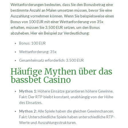
Wettanforderungen bedeuten, dass Sie den Bonusbetrag eine
bestimmte Anzahl an Malen umsetzen müssen, bevor Sie eine
Auszahlung vornehmen können. Wenn Sie beispielsweise einen
Bonus von 100 EUR mit einer Wettanforderung von 35x
erhalten, müssen Sie 3.500 EUR setzen, um den Bonus
abzuheben. Hier ein Beispiel zur Verdeutlichung:
Bonus: 100 EUR
Wettanforderung: 35x
Gesamteinsatz erforderlich: 3.500 EUR
Häufige Mythen über das
bassbet Casino
Mythos 1:
Höhere Einsätze garantieren höhere Gewinne.
Fakt: Der RTP bleibt konstant, unabhängig von der Höhe
des Einsatzes.
Mythos 2:
Alle Spiele haben die gleichen Gewinnchancen.
Fakt: Unterschiedliche Spiele haben unterschiedliche RTP-
Werte und Auszahlungsstrukturen.