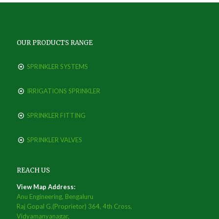
OUR PRODUCTS RANGE
SPRINKLER SYSTEMS
IRRIGATIONS SPRINKLER
SPRINKLER FITTING
SPRINKLER VALVES
REACH US
View Map Address:
Anu Engineering, Bengaluru
Raj Gopal G.(Proprietor) 364, 4th Cross,
Vidyamanyanagar,