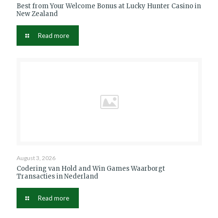
Best from Your Welcome Bonus at Lucky Hunter Casino in
New Zealand
Read more
August 3, 2026
Codering van Hold and Win Games Waarborgt
Transacties in Nederland
Read more