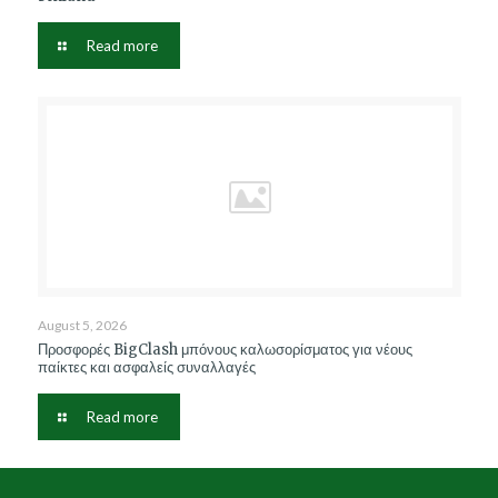
Read more
August 5, 2026
Προσφορές BigClash μπόνους καλωσορίσματος για νέους
παίκτες και ασφαλείς συναλλαγές
Read more