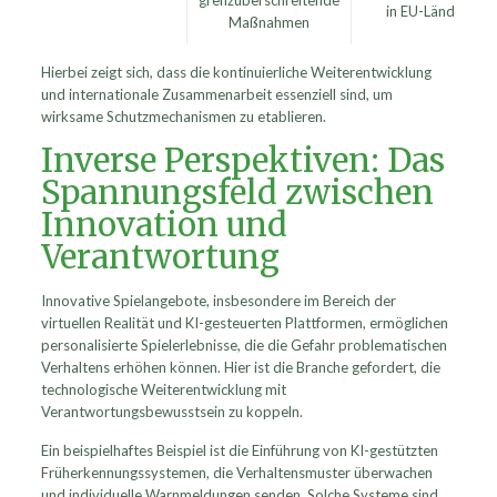
grenzüberschreitende
in EU-Ländern
Maßnahmen
Hierbei zeigt sich, dass die kontinuierliche Weiterentwicklung
und internationale Zusammenarbeit essenziell sind, um
wirksame Schutzmechanismen zu etablieren.
Inverse Perspektiven: Das
Spannungsfeld zwischen
Innovation und
Verantwortung
Innovative Spielangebote, insbesondere im Bereich der
virtuellen Realität und KI-gesteuerten Plattformen, ermöglichen
personalisierte Spielerlebnisse, die die Gefahr problematischen
Verhaltens erhöhen können. Hier ist die Branche gefordert, die
technologische Weiterentwicklung mit
Verantwortungsbewusstsein zu koppeln.
Ein beispielhaftes Beispiel ist die Einführung von KI-gestützten
Früherkennungssystemen, die Verhaltensmuster überwachen
und individuelle Warnmeldungen senden. Solche Systeme sind