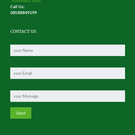
, Karnataka, India
Call Us:
08588849199
CONTACT US