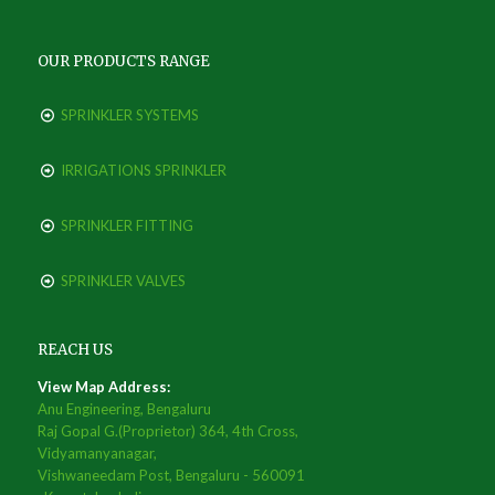
OUR PRODUCTS RANGE
SPRINKLER SYSTEMS
IRRIGATIONS SPRINKLER
SPRINKLER FITTING
SPRINKLER VALVES
REACH US
View Map Address:
Anu Engineering, Bengaluru
Raj Gopal G.(Proprietor) 364, 4th Cross,
Vidyamanyanagar,
Vishwaneedam Post, Bengaluru - 560091