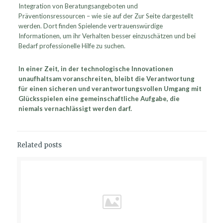
Integration von Beratungsangeboten und
Präventionsressourcen – wie sie auf der Zur Seite dargestellt
werden. Dort finden Spielende vertrauenswürdige
Informationen, um ihr Verhalten besser einzuschätzen und bei
Bedarf professionelle Hilfe zu suchen.
In einer Zeit, in der technologische Innovationen
unaufhaltsam voranschreiten, bleibt die Verantwortung
für einen sicheren und verantwortungsvollen Umgang mit
Glücksspielen eine gemeinschaftliche Aufgabe, die
niemals vernachlässigt werden darf.
Related posts