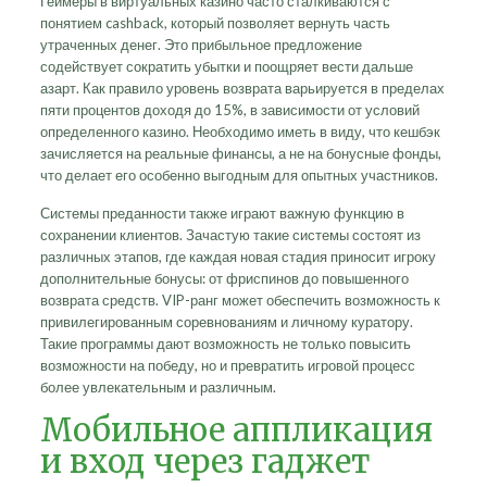
Геймеры в виртуальных казино часто сталкиваются с
понятием cashback, который позволяет вернуть часть
утраченных денег. Это прибыльное предложение
содействует сократить убытки и поощряет вести дальше
азарт. Как правило уровень возврата варьируется в пределах
пяти процентов доходя до 15%, в зависимости от условий
определенного казино. Необходимо иметь в виду, что кешбэк
зачисляется на реальные финансы, а не на бонусные фонды,
что делает его особенно выгодным для опытных участников.
Системы преданности также играют важную функцию в
сохранении клиентов. Зачастую такие системы состоят из
различных этапов, где каждая новая стадия приносит игроку
дополнительные бонусы: от фриспинов до повышенного
возврата средств. VIP-ранг может обеспечить возможность к
привилегированным соревнованиям и личному куратору.
Такие программы дают возможность не только повысить
возможности на победу, но и превратить игровой процесс
более увлекательным и различным.
Мобильное аппликация
и вход через гаджет