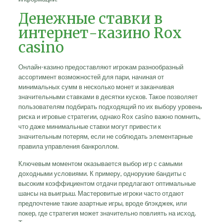
Денежные ставки в
интернет-казино Rox
casino
Онлайн-казино предоставляют игрокам разнообразный
ассортимент возможностей для пари, начиная от
минимальных сумм в несколько монет и заканчивая
значительными ставками в десятки кусков. Такое позволяет
пользователям подбирать подходящий по их выбору уровень
риска и игровые стратегии, однако Rox casino важно помнить,
что даже минимальные ставки могут привести к
значительным потерям, если не соблюдать элементарные
правила управления банкроллом.
Ключевым моментом оказывается выбор игр с самыми
доходными условиями. К примеру, однорукие бандиты с
высоким коэффициентом отдачи предлагают оптимальные
шансы на выигрыш. Мастеровитые игроки часто отдают
предпочтение такие азартные игры, вроде блэкджек, или
покер, где стратегия может значительно повлиять на исход.