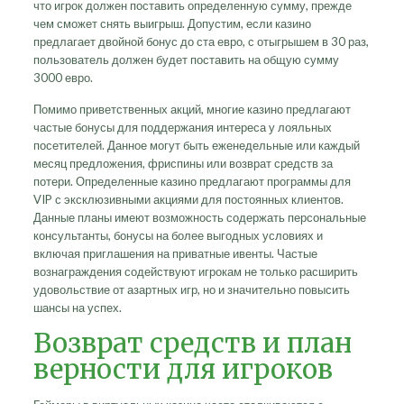
что игрок должен поставить определенную сумму, прежде
чем сможет снять выигрыш. Допустим, если казино
предлагает двойной бонус до ста евро, с отыгрышем в 30 раз,
пользователь должен будет поставить на общую сумму
3000 евро.
Помимо приветственных акций, многие казино предлагают
частые бонусы для поддержания интереса у лояльных
посетителей. Данное могут быть еженедельные или каждый
месяц предложения, фриспины или возврат средств за
потери. Определенные казино предлагают программы для
VIP с эксклюзивными акциями для постоянных клиентов.
Данные планы имеют возможность содержать персональные
консультанты, бонусы на более выгодных условиях и
включая приглашения на приватные ивенты. Частые
вознаграждения содействуют игрокам не только расширить
удовольствие от азартных игр, но и значительно повысить
шансы на успех.
Возврат средств и план
верности для игроков