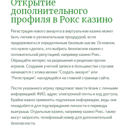
Открытие
дополнительного
профиля в Рокс казино
Регистрация нового аккаунта в виртуальном казино может
быть легким и увлекательным процедурой, если
придерживаться определенным базовым шагам. Основное,
что нужно сделать, это выбрать безопасное казино с
положительной репутацией, например казино Рокс.
Обращайте интерес на разрешения и рецензии прочих
игроков. Создание учетной записи в большинстве случаев
начинается с клика иконки “Создать аккаунт” или
“Регистрация”, находящейся на главной странице сайта.
После указанного игроку предложат ввести бланк с личными
информацией: ФИО, адрес электронной почты и код доступа.
Крайне важно применять подлинные информацию, ведь они
понадобятся для подтверждения личности и перевода
выигрыша. Отдельные казино, например казино Рокс, также
могут запросить телефонный номер для дополнительной
безопасности.