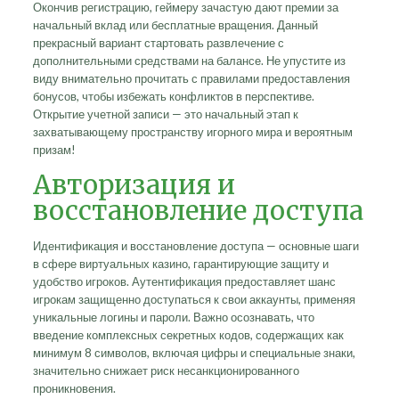
Окончив регистрацию, геймеру зачастую дают премии за
начальный вклад или бесплатные вращения. Данный
прекрасный вариант стартовать развлечение с
дополнительными средствами на балансе. Не упустите из
виду внимательно прочитать с правилами предоставления
бонусов, чтобы избежать конфликтов в перспективе.
Открытие учетной записи — это начальный этап к
захватывающему пространству игорного мира и вероятным
призам!
Авторизация и
восстановление доступа
Идентификация и восстановление доступа — основные шаги
в сфере виртуальных казино, гарантирующие защиту и
удобство игроков. Аутентификация предоставляет шанс
игрокам защищенно доступаться к свои аккаунты, применяя
уникальные логины и пароли. Важно осознавать, что
введение комплексных секретных кодов, содержащих как
минимум 8 символов, включая цифры и специальные знаки,
значительно снижает риск несанкционированного
проникновения.