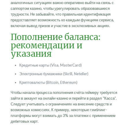
аналогичных ситуациях важно оперативно выйти на связь с
саппортом казино, чтобы урегулировать образовавшиеся
трудности. Не забывайте, что правильная идентификация
предоставляет возможность ко каждым функциям сервиса,
включая вывод призов и участие в эксклюзивных акциях.
Пополнение баланса:
рекомендации и
указания
Кредитные карты (Visa, MasterCard)
Электронные бумажники (Skrill, Neteller)
Криптовалюты (Bitcoin, Ethereum)
Чтобы начала процесса пополнения счёта геймеру требуется
зайти в аккаунт на онлайн-казино и перейти в раздел “Касса”.
Следует учитывать о ограничениях на внесение средств и
возможных комиссиях. К примеру, некоторые гэмблинг-
платформы могут взимать до 3% за платежи с применением
дебетовых карт.