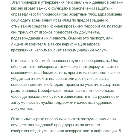
Этап проверки и утверждения персональных данных в онлайн
казино играет важную функцию в обеспечении защиты и
справедливости процесса игры. Азартные площадки обязаны
соблюдать всемирным правилам по предотвращению
отмывания средств и финансированием терроризма, поэтому
они требуют от игроков предоставить документы,
подтверждающие их личность. Обычно это паспорт, или
лицензия водителя, а также верификация адреса
проживания, например, счет за коммунальные услуги.
Важность этой самой процессы трудно переоценивать. Она
оберегает как геймеров, а также саму платформу от всякого
мошенничества. Помимо этого, программа позволяет казино
убедиться в том, что пользователи достигли возраста
совершеннолетия и обладают правом на участие в азартных
развлечениях. Верификация может занять от нескольких
часов до нескольких суток, в зависимости от загруженности
загруженности службы поддержки и качества поданных
документов.
Отдельные игроки способны испытать затруднениями при
осуществлении данной процедуры из-за неясных
изображений документов или некорректности информации. В