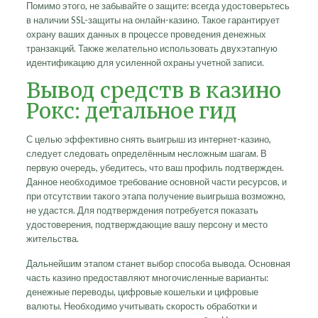
Помимо этого, не забывайте о защите: всегда удостоверьтесь
в наличии SSL-защиты на онлайн-казино. Такое гарантирует
охрану ваших данных в процессе проведения денежных
транзакций. Также желательно использовать двухэтапную
идентификацию для усиленной охраны учетной записи.
Вывод средств в казино
Рокс: детальное гид
С целью эффективно снять выигрыш из интернет-казино,
следует следовать определённым несложным шагам. В
первую очередь, убедитесь, что ваш профиль подтвержден.
Данное необходимое требование основной части ресурсов, и
при отсутствии такого этапа получение выигрыша возможно,
не удастся. Для подтверждения потребуется показать
удостоверения, подтверждающие вашу персону и место
жительства.
Дальнейшим этапом станет выбор способа вывода. Основная
часть казино предоставляют многочисленные варианты:
денежные переводы, цифровые кошельки и цифровые
валюты. Необходимо учитывать скорость обработки и