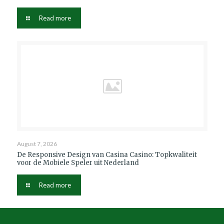
Read more
August 7, 2026
De Responsive Design van Casina Casino: Topkwaliteit
voor de Mobiele Speler uit Nederland
Read more