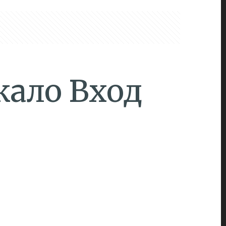
кало Вход