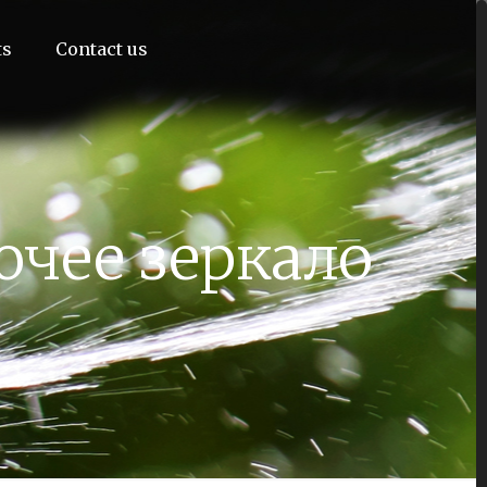
ts
Contact us
очее зеркало