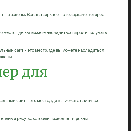
тные законы. Вавада зеркало – это зеркало, которое
о место, где вы можете насладиться игрой и получать
альный сайт – это место, где вы можете насладиться
законы.
ер для
льный сайт – это место, где вы можете найти все,
ительный ресурс, который позволяет игрокам