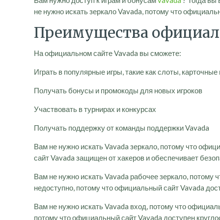
Вам нужно доступ к играм и бонусам
vavada
? Тогда вы
не нужно искать зеркало Vavada, потому что официаль
Преимущества официаль
На официальном сайте Vavada вы сможете:
Играть в популярные игры, такие как слоты, карточные 
Получать бонусы и промокоды для новых игроков
Участвовать в турнирах и конкурсах
Получать поддержку от команды поддержки Vavada
Вам не нужно искать Vavada зеркало, потому что офиц
сайт Vavada защищен от хакеров и обеспечивает безо
Вам не нужно искать Vavada рабочее зеркало, потому 
недоступно, потому что официальный сайт Vavada дос
Вам не нужно искать Vavada вход, потому что официаль
потому что официальный сайт Vavada доступен кругло