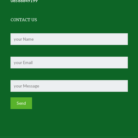
08588849199
CONTACT US