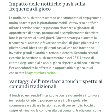
Impatto delle notifiche push sulla
frequenza di gioco
Le notifikhe push rappresentano uno strumento di engagement
molto potente per le piattaforme mobili. Attraverso notifiche
mirate, i service provider possono ricordare ai giocatori di
approfittare di bonus, promozioni o semplicemente ricordare
loro la presenza di nuovi giochi. Questa strategia aumenta la
frequenza di accesso e favorisce sessioni di gioco più brevi ma
più frequenti, ideali per gli utenti casuali che non intendono
investire grandi quantità di tempo o denaro. Secondo recenti
ricerche, le notifiche push incrementano del 25% il tasso di
ritorno degli utenti alle app di gioco rispetto a chi non le riceve.
Per approfondire le offerte e le opportunità di gioco, puoi
consultare
Magneticslots casino
.
Vantaggi dell’interfaccia touch rispetto ai
comandi tradizionali
Il touch screen rende l’interazione con le slot mobile intuitiva e
immediata. Gli utenti possono girare i rulli, regolare le
scommesse o attivare funzioni speciali con semplici tocchi o
swipe, eliminando la complessità dei comandi tradizionali come