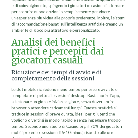
e di coinvolgimento, spingendo i giocatori occasionali a tornare
per scoprire nuove opzioni o semplicemente per vivere
un’esperienza più vicina alle proprie preferenze. Inoltre, i sistemi
di raccomandazione basati sull’intelligenza artificiale creano un
ambiente di gioco più attrattivo e personalizzato.
Analisi dei benefici
pratici e percepiti dai
giocatori casuali
Riduzione dei tempi di avvio e di
completamento delle sessioni
Le slot mobile richiedono meno tempo per essere avviate e
completate rispetto alle versioni desktop. Basta aprire l’app,
selezionare un gioco e iniziare a girare, senza dover aprire
browser o attendere caricamenti lunghi. Questa praticità si
traduce in sessioni di breve durata, ideali per gli utenti che
vogliono divertirsi in modo rapido e senza impegnare troppo
tempo. Secondo uno studio di Casino.org, il 70% dei giocatori
mobili preferisce sessioni di 5-10 minuti, rispetto alle ore