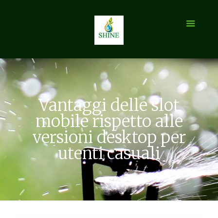
Vantaggi delle slot
mobile rispetto alle
versioni desktop per
utenti casuali