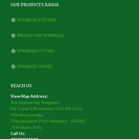
OUR PRODUCTS RANGE
SPRINKLER SYSTEMS
IRRIGATIONS SPRINKLER
SPRINKLER FITTING
SPRINKLER VALVES
REACH US
View Map Address:
Anu Engineering, Bengaluru
Raj Gopal G.(Proprietor) 364, 4th Cross,
Vidyamanyanagar,
Vishwaneedam Post, Bengaluru - 560091
, Karnataka, India
Call Us: