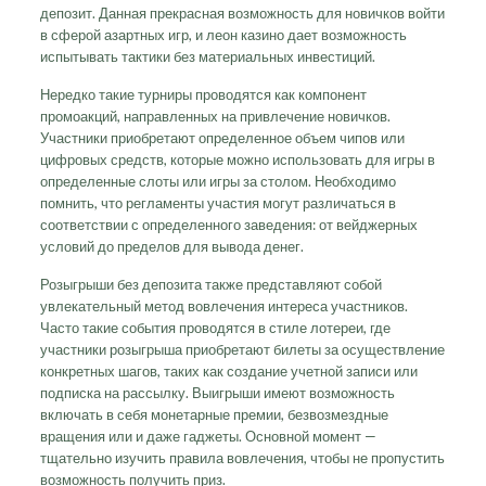
депозит. Данная прекрасная возможность для новичков войти
в сферой азартных игр, и леон казино дает возможность
испытывать тактики без материальных инвестиций.
Нередко такие турниры проводятся как компонент
промоакций, направленных на привлечение новичков.
Участники приобретают определенное объем чипов или
цифровых средств, которые можно использовать для игры в
определенные слоты или игры за столом. Необходимо
помнить, что регламенты участия могут различаться в
соответствии с определенного заведения: от вейджерных
условий до пределов для вывода денег.
Розыгрыши без депозита также представляют собой
увлекательный метод вовлечения интереса участников.
Часто такие события проводятся в стиле лотереи, где
участники розыгрыша приобретают билеты за осуществление
конкретных шагов, таких как создание учетной записи или
подписка на рассылку. Выигрыши имеют возможность
включать в себя монетарные премии, безвозмездные
вращения или и даже гаджеты. Основной момент —
тщательно изучить правила вовлечения, чтобы не пропустить
возможность получить приз.