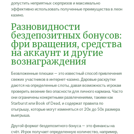
допустить неприятных сюрпризов и максимально
эффективно использовать полученные преимущества в леон
казино.
Разновидности
бездепозитных бонусов:
фри вращения, средства
на аккаунт и другие
вознаграждения
Безвложенные плюшки — это известный способ привлечения
свежих участников в интернет-казино. Даровые раскрутки
даются на определенные слоты, давая возможность игрокам
проверить везение без опасности для личного кармана. Часто
они ограничены конкретными развлечениями, такими как
Starburst или Book of Dead, и содержат правила по
отыгрышу, которые могут изменяться от 20x до 50x размера
выигрыша.
Другой формат бездепозитного бонуса — это финансы на
счёт. Игрок получает определенную количество, например,