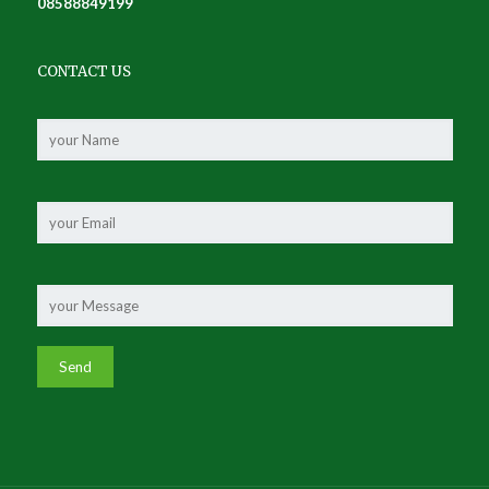
08588849199
CONTACT US