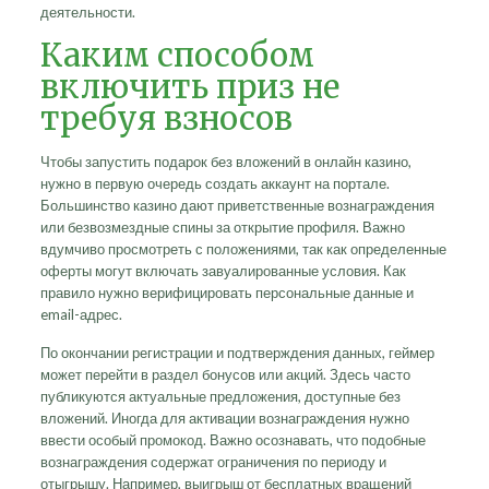
деятельности.
Каким способом
включить приз не
требуя взносов
Чтобы запустить подарок без вложений в онлайн казино,
нужно в первую очередь создать аккаунт на портале.
Большинство казино дают приветственные вознаграждения
или безвозмездные спины за открытие профиля. Важно
вдумчиво просмотреть с положениями, так как определенные
оферты могут включать завуалированные условия. Как
правило нужно верифицировать персональные данные и
email-адрес.
По окончании регистрации и подтверждения данных, геймер
может перейти в раздел бонусов или акций. Здесь часто
публикуются актуальные предложения, доступные без
вложений. Иногда для активации вознаграждения нужно
ввести особый промокод. Важно осознавать, что подобные
вознаграждения содержат ограничения по периоду и
отыгрышу. Например, выигрыш от бесплатных вращений