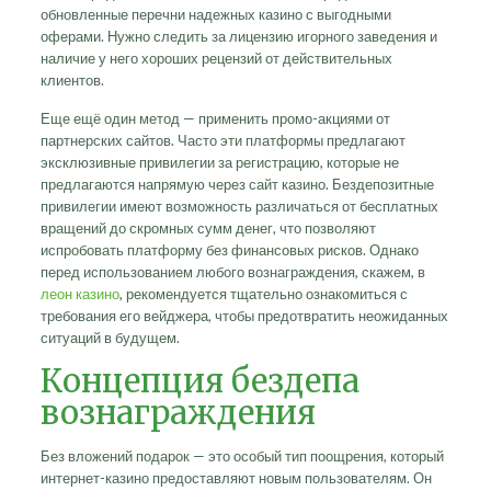
обновленные перечни надежных казино с выгодными
оферами. Нужно следить за лицензию игорного заведения и
наличие у него хороших рецензий от действительных
клиентов.
Еще ещё один метод — применить промо-акциями от
партнерских сайтов. Часто эти платформы предлагают
эксклюзивные привилегии за регистрацию, которые не
предлагаются напрямую через сайт казино. Бездепозитные
привилегии имеют возможность различаться от бесплатных
вращений до скромных сумм денег, что позволяют
испробовать платформу без финансовых рисков. Однако
перед использованием любого вознаграждения, скажем, в
леон казино
, рекомендуется тщательно ознакомиться с
требования его вейджера, чтобы предотвратить неожиданных
ситуаций в будущем.
Концепция бездепа
вознаграждения
Без вложений подарок — это особый тип поощрения, который
интернет-казино предоставляют новым пользователям. Он