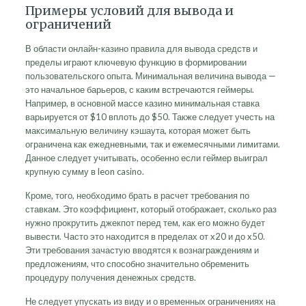
Примеры условий для вывода и
ограничений
В области онлайн-казино правила для вывода средств и
пределы играют ключевую функцию в формировании
пользовательского опыта. Минимальная величина вывода —
это начальное барьеров, с каким встречаются геймеры.
Например, в основной массе казино минимальная ставка
варьируется от $10 вплоть до $50. Также следует учесть на
максимальную величину кэшаута, которая может быть
ограничена как ежедневными, так и ежемесячными лимитами.
Данное следует учитывать, особенно если геймер выиграл
крупную сумму в leon casino.
Кроме, того, необходимо брать в расчет требования по
ставкам. Это коэффициент, который отображает, сколько раз
нужно прокрутить джекпот перед тем, как его можно будет
вывести. Часто это находится в пределах от x20 и до x50.
Эти требования зачастую вводятся к вознаграждениям и
предложениям, что способно значительно обременить
процедуру получения денежных средств.
Не следует упускать из виду и о временных ограничениях на