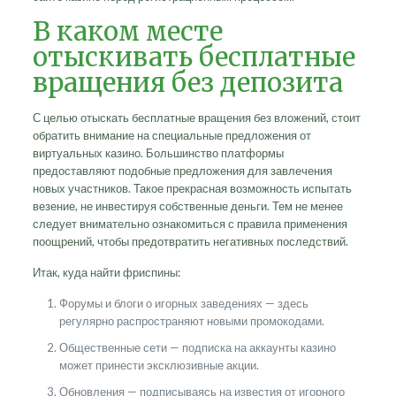
В каком месте
отыскивать бесплатные
вращения без депозита
С целью отыскать бесплатные вращения без вложений, стоит
обратить внимание на специальные предложения от
виртуальных казино. Большинство платформы
предоставляют подобные предложения для завлечения
новых участников. Такое прекрасная возможность испытать
везение, не инвестируя собственные деньги. Тем не менее
следует внимательно ознакомиться с правила применения
поощрений, чтобы предотвратить негативных последствий.
Итак, куда найти фриспины:
Форумы и блоги о игорных заведениях — здесь
регулярно распространяют новыми промокодами.
Общественные сети — подписка на аккаунты казино
может принести эксклюзивные акции.
Обновления — подписываясь на известия от игорного