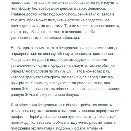
предоставляет шанс игрокам попробовать везение и изучить
платформу без требования депозита своих финансов.
Главное достоинство подобного поощрения заключается в
том, что игрок может получить настоящие средства, без
риска для личными деньгами. Тем не менее стоит осознавать,
то, что подобные оферы часто включают в себя
установленными правилами вейджера.
Необходимо понимать, что бездепозитные привилегии могут
варьироваться по своему объему и правилам применения.
Чаще всего их дают в виде безвозмездных спинов или
установленной суммы средств на аккаунте. Казино обычно
определяют условия по отыгрышу — это множество раз,
которое требуется отыграть размер бонуса перед снятием
выигрыша. К примеру, в случае, если условие отыгрыша
равен 30x, пользователь обязан заключить пари на величину,
равную 30-кратному величине бонуса.
Для обретения бездепозитного бонуса требуется создать
аккаунт на портале казино и выполнить процесс верификации
профиля. Порой для включения нужно вписать уникальный
промокод. Пользователи обязаны вдумчиво рассматривать
положения эксплуатации подобных оферт, чтобы не