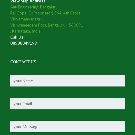
View Map Address:
Anu Engineering, Bengaluru
Raj Gopal G.(Proprietor) 364, 4th Cross,
Vidyamanyanagar,
Vishwaneedam Post, Bengaluru - 560091
, Karnataka, India
Call Us:
08588849199
CONTACT US