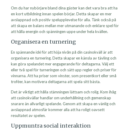
Om du har nybörjare bland dina gäster kan det vara bra att ha
en kort utbildning innan spelen börjar. Detta skapar en mer
avslappnad och positiv spelupplevelse för alla. Tänk också på
att skapa en balans mellan mer utmanande och enklare spel för
att hålla energin och spänningen uppe under hela kvällen.
Organisera en turnering
En spännande idé för att höja nivån på din casinokväll är att
organisera en turnering. Detta skapar en känsla av tävling och
kan göra spelandet mer engagerande för deltagarna. Välj ett
eller två spel för turneringen och sätt upp regler och priser för
vinnarna. Att ha priser som vinster, som presentkort eller små
troféer, kan motivera deltagarna att spela sitt bästa.
Det är viktigt att hålla stämningen lättsam och rolig. Kom ihåg
att casinokvällar handlar om underhållning och gemenskap
snarare än allvarligt spelande. Genom att skapa en vänlig och
avslappnad atmosfär kommer alla att ha roligt oavsett
resultatet av spelen.
Uppmuntra social interaktion