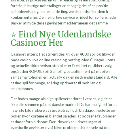
sikre på, at processen im or her enkel og resultatrik. GoldSpin
forstår, in hurtige udbetalinger er en vigtig del af en positiv
spiloplevelse, og e er en af de ting, welcher adskiller dem fra
konkurrenterne. Denne hurtige service er ideel for spillere, jeder
ønsker at nyde deres gevinster mediterranean det samme.
⭐ Find Nye Udenlandske
Casinoer Her
Casinoet sitter på et stilrent design, over 4000 spil og tilbyder
både casino, live on line casino og betting. Med Curaçao-licens
og actuelle sikkerhedsprotokoller er Freshbet et sikkert valg –
også uden ROFUS. Spil Gambling establishment på mobilen
samt smartphonen er i actually dag en nødvendig standard. Alle
casino spil for penge, er i dag optimeret til mobilen og
smartphones.
Der findes mange alsidige spilleverandører i verden, og de er
ikke alle sammen på det danske marked. Du har mulighed for at
i værste fald risikere at støde på spil och blackjack, roulette og
poker, hvor kortene er blandet således, at oddsene favoriserer
casinoet for voldsomt. Derudover kan udbetalingen af
eventuelle gevinster også blive problematiske – selv på det