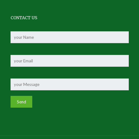
CONTACT US