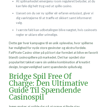
At spilmarkedet emergeny room reguleret betyder, at du
kan føle dig helt tryg ved at spille casino.
Uanset om du ser ny spiller elr erfaren entusiast, giver vi
dig værktøjerne til at træffe et sikkert samt informeret
valg.
I værste fald kan udbetalingen blive nægtet, hvis casinoets
regler er uklare eller urimelige.
Dette gør hver kampagne til en unik oplevelse, hvor spillerne
har mulighed for nyde store gevinster og ekstra fordele.
FatPirate Casino sitter på på kort dar formået at blive en favorit
blandt casinospillere på markedet. Det har opnået stor
popularitet takket være sin unikke kombination af kreativt
design, brugervenlighed samt spændende spiludvalg.
Bridge Spil Free Of
Charge: Den Ultimative
Guide Til Spændende
Casinospil
Ingen ønsker at spilde dar på at prøve at finde stay