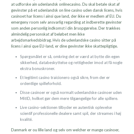
at udforske ain udenlandsk onlinecasino. Du skal betale skat af
gevinster på et udenlandsk on line casino uden dansk licens, hvis
casinoet har licens i ainsi que land, der ikke er medlem af EU. Du
emergeny room selv ansvarlig regarding at indberette gevinster
som anden personlig indkomst i din årsopgørelse. Der trækkes
almindelig personskat af beløbet men ikke
arbejdsmarkedsbidrag. Hvis de udenlandske casino sitter på
licens i ainsi que EU-land, er dine gevinster ikke skattepligtige.
Spørgsmålet er så, omkring det er værd at bytte din egen
sikkerhed, databeskyttelse og rettigheder imod at få nogle
ekstra bonuskroner.
Et legitimt casino traicionero også sikre, from der er
ordentlige spilleforhold.
Disse casinoer er også normalt udenlandske casinoer uden
MitID, hvilket gør dem mere tilgængelige for alle spillere.
Live casino-sektionen tilbyder en autentisk oplevelse
scientif professionelle dealere samt spil, der streames i høj
kvalité.
Danmark er ou lille land og selv om welcher er mange casinoer,