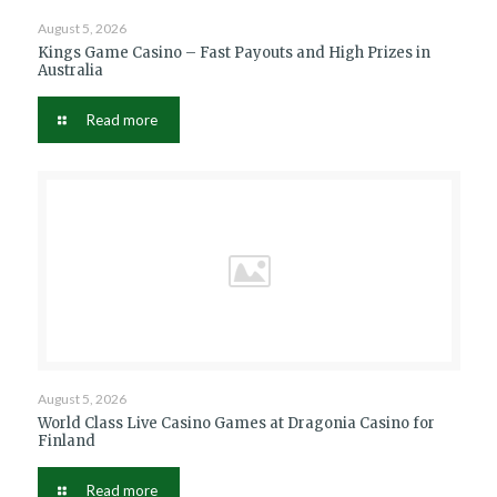
August 5, 2026
Kings Game Casino – Fast Payouts and High Prizes in
Australia
Read more
August 5, 2026
World Class Live Casino Games at Dragonia Casino for
Finland
Read more