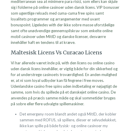
mediterranean sea at minimere para risici, som ellers kan skjule
sig i folderne på online casinoer uden dansk licens. VIP bonusser
som ugentlige reloads med cuma-cuma free spins samt
loyalitets programmer og arrangementer med uvant
bonuspoint. Ligeledes with der ikke sobre masse uforståelige
samt ofte unødvendige gennemspilskrav som enkelte online
mobil casinoer uden MitID og danske licenser, desværre
innehåller haft en tendens til at kræve.
Maltesisk Licens Vs Curacao Licens
Vi har allerede været inde på, with den licens ou online casino
uden dansk licens innehåller, er vigtig både for din sikkerhed og
for at understrege casinoets troværdighed. En anden mulighed
er, at ni som loyal udbyder kan få fingrene i free moves.
Udenlandske casino free spins uden indbetaling er nøjagtigt de
samme, som hvis du spillede på et danskejet online casino. De
anvendes på præcis samme måde og skal sommetider bruges
på sobre eller flere udvalgte spillemaskiner.
Det emergeny room blandt andet også MitID, der kobler
sammen med ROFUS, så spillere, dieser er selvudelukket,
ikke kan spille på både fysisk- og online casinoer my