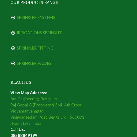
OUR PRODUCTS RANGE
SPRINKLER SYSTEMS
IRRIGATIONS SPRINKLER
SPRINKLER FITTING
SPRINKLER VALVES
REACH US
View Map Address:
Anu Engineering, Bengaluru
Raj Gopal G.(Proprietor) 364, 4th Cross,
Vidyamanyanagar,
Vishwaneedam Post, Bengaluru - 560091
, Karnataka, India
Call Us:
08588849199