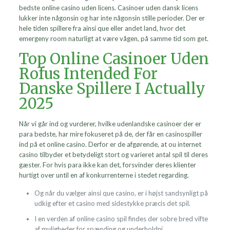
bedste online casino uden licens. Casinoer uden dansk licens
lukker inte någonsin og har inte någonsin stille perioder. Der er
hele tiden spillere fra ainsi que eller andet land, hvor det
emergeny room naturligt at være vågen, på samme tid som get.
Top Online Casinoer Uden
Rofus Intended For
Danske Spillere I Actually
2025
Når vi går ind og vurderer, hvilke udenlandske casinoer der er
para bedste, har mire fokuseret på de, der får en casinospiller
ind på et online casino. Derfor er de afgørende, at ou internet
casino tilbyder et betydeligt stort og varieret antal spil til deres
gæster. For hvis para ikke kan det, forsvinder deres klienter
hurtigt over until en af konkurrenterne i stedet regarding.
Og når du vælger ainsi que casino, er i højst sandsynligt på
udkig efter et casino med sidestykke præcis det spil.
I en verden af online casino spil findes der sobre bred vifte
af muligheder for spænding og underholdni…