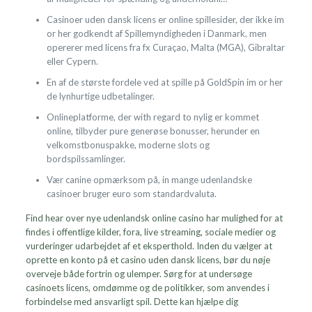
Casinoer uden dansk licens er online spillesider, der ikke im
or her godkendt af Spillemyndigheden i Danmark, men
opererer med licens fra fx Curaçao, Malta (MGA), Gibraltar
eller Cypern.
En af de største fordele ved at spille på GoldSpin im or her
de lynhurtige udbetalinger.
Onlineplatforme, der with regard to nylig er kommet
online, tilbyder pure generøse bonusser, herunder en
velkomstbonuspakke, moderne slots og
bordspilssamlinger.
Vær canine opmærksom på, in mange udenlandske
casinoer bruger euro som standardvaluta.
Find hear over nye udenlandsk online casino har mulighed for at
findes i offentlige kilder, fora, live streaming, sociale medier og
vurderinger udarbejdet af et eksperthold. Inden du vælger at
oprette en konto på et casino uden dansk licens, bør du nøje
overveje både fortrin og ulemper. Sørg for at undersøge
casinoets licens, omdømme og de politikker, som anvendes i
forbindelse med ansvarligt spil. Dette kan hjælpe dig