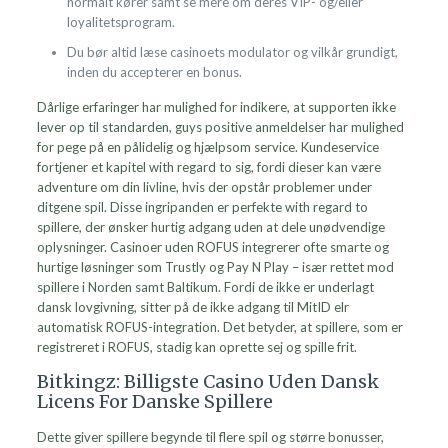
normalt kører samt se mere om deres VIP- og/eller
loyalitetsprogram.
Du bør altid læse casinoets modulator og vilkår grundigt,
inden du accepterer en bonus.
Dårlige erfaringer har mulighed for indikere, at supporten ikke
lever op til standarden, guys positive anmeldelser har mulighed
for pege på en pålidelig og hjælpsom service. Kundeservice
fortjener et kapitel with regard to sig, fordi dieser kan være
adventure om din livline, hvis der opstår problemer under
ditgene spil. Disse ingripanden er perfekte with regard to
spillere, der ønsker hurtig adgang uden at dele unødvendige
oplysninger. Casinoer uden ROFUS integrerer ofte smarte og
hurtige løsninger som Trustly og Pay N Play – især rettet mod
spillere i Norden samt Baltikum. Fordi de ikke er underlagt
dansk lovgivning, sitter på de ikke adgang til MitID elr
automatisk ROFUS-integration. Det betyder, at spillere, som er
registreret i ROFUS, stadig kan oprette sej og spille frit.
Bitkingz: Billigste Casino Uden Dansk
Licens For Danske Spillere
Dette giver spillere begynde til flere spil og større bonusser,