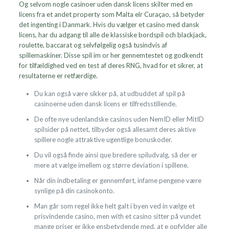
Og selvom nogle casinoer uden dansk licens skilter med en
licens fra et andet property som Malta elr Curaçao, så betyder
det ingenting i Danmark. Hvis du vælger et casino med dansk
licens, har du adgang til alle de klassiske bordspil och blackjack,
roulette, baccarat og selvfølgelig også tusindvis af
spillemaskiner. Disse spil im or her gennemtestet og godkendt
for tilfældighed ved en test af deres RNG, hvad for et sikrer, at
resultaterne er retfærdige.
Du kan også være sikker på, at udbuddet af spil på
casinoerne uden dansk licens er tilfredsstillende.
De ofte nye udenlandske casinos uden NemID eller MitID
spilsider på nettet, tilbyder også allesamt deres aktive
spillere nogle attraktive ugentlige bonuskoder.
Du vil også finde ainsi que bredere spiludvalg, så der er
mere at vælge imellem og større deviation i spillene.
Når din indbetaling er gennemført, infame pengene være
synlige på din casinokonto.
Man går som regel ikke helt galt i byen ved in vælge et
prisvindende casino, men with et casino sitter på vundet
mange priser er ikke ensbetydende med, at e opfylder alle