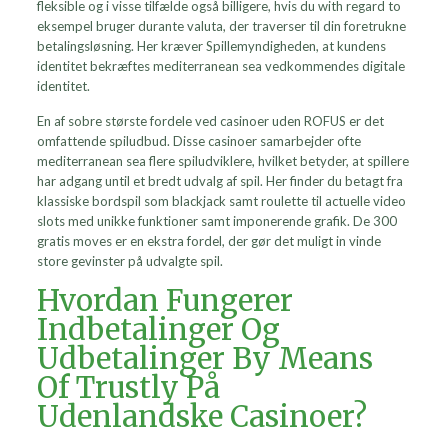
fleksible og i visse tilfælde også billigere, hvis du with regard to
eksempel bruger durante valuta, der traverser til din foretrukne
betalingsløsning. Her kræver Spillemyndigheden, at kundens
identitet bekræftes mediterranean sea vedkommendes digitale
identitet.
En af sobre største fordele ved casinoer uden ROFUS er det
omfattende spiludbud. Disse casinoer samarbejder ofte
mediterranean sea flere spiludviklere, hvilket betyder, at spillere
har adgang until et bredt udvalg af spil. Her finder du betagt fra
klassiske bordspil som blackjack samt roulette til actuelle video
slots med unikke funktioner samt imponerende grafik. De 300
gratis moves er en ekstra fordel, der gør det muligt in vinde
store gevinster på udvalgte spil.
Hvordan Fungerer
Indbetalinger Og
Udbetalinger By Means
Of Trustly På
Udenlandske Casinoer?