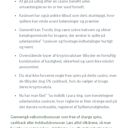
At gå på udkig efter en casino benefit uden
omsætningskrav im or her sund fornuft.
Kasinoet har også unikke tilbud som dets skattejagt, hvor
spillere kan vinde uvant belønninger og præmier.
Generelt kan Trustly dog være sobre bekvem og sikker
betalingsmetode for brugere, der ønsker in spille på
udenlandske” “casinoer og foretage indbetalinger hurtigt
og nemt.
Ovenstående typer af kryptovalutaer tilbyder en fornuftig
kombination af hastighed, sikkerhed og samt ikke mindst
anonymitet.
Du skal ikke forvente nogle free spins på dette casino, men
de tilbyder dog 5% cashback, hvis du vælger at bruge
deres kryptovaluta.
Nu har man fået” “ou indblik i para ting, som kendetegner
udenlandske casinoer, hvor reglerne er liten strenge end på
det danske noticeable, reguleret af Spillemyndigheden.
Gennemgå velkomstbonusser som free of charge spins,
cashback eller indskudsbonusser. Læs altid vilkårene, så man