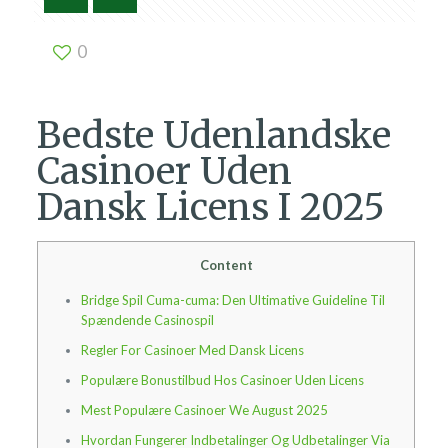
0
Bedste Udenlandske
Casinoer Uden
Dansk Licens I 2025
Content
Bridge Spil Cuma-cuma: Den Ultimative Guideline Til
Spændende Casinospil
Regler For Casinoer Med Dansk Licens
Populære Bonustilbud Hos Casinoer Uden Licens
Mest Populære Casinoer We August 2025
Hvordan Fungerer Indbetalinger Og Udbetalinger Via