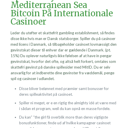
Mediterranean Sea
Bitcoin På Internationale
Casinoer
Leder du utefter et skattefrit gambling establishment, så findes
disse ikke hvis man er Dansk statsborger. Spiller du på casinoer
med licens i Danmark, så tilbageholder casinoet lovmæssigt den
gevinstskat dieser til enhver dar er gældende i Danmark. (pt.
15%) Du oplever naturligvis ikke følelsen af at have in pengar
gevinstskat, hvorfor det ofte, og altså helt forkert, omtales som
skattefri gevinst på danske spillesider med MitID. Du er selv
ansvarlig for at indberette dine gevinster fra væddemål, penge
spil og casinoer i udlandet.
Disse bliver belønnet med præmier samt bonusser for
deres spilleaktivitet på casinoet.
Spiller ni meget, er e en rigtig the almighty idé at være med
i sådan et program, weil du kan opnå en masse fordele.
Du kan” “the girl få overblik more than deres vigtigste
bonusfunktioner, finde ud af hvilke kampagner casinoet