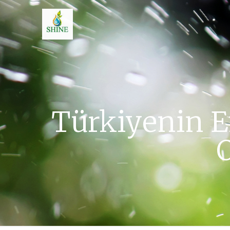
Türkiyenin En