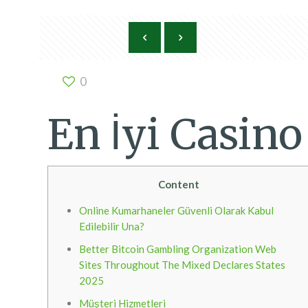
0
En İyi Casin
Content
Online Kumarhaneler Güvenli Olarak Kabul
Edilebilir Una?
Better Bitcoin Gambling Organization Web
Sites Throughout The Mixed Declares States
2025
Müşteri Hizmetleri