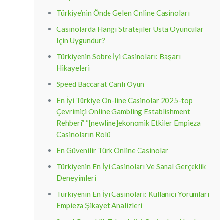
Türkiye’nin Önde Gelen Online Casinoları
Casinolarda Hangi Stratejiler Usta Oyuncular
Için Uygundur?
Türkiyenin Sobre İyi Casinoları: Başarı
Hikayeleri
Speed Baccarat Canlı Oyun
En İyi Türkiye On-line Casinolar 2025-top
Çevrimiçi Online Gambling Establishment
Rehberi” “[newline]ekonomik Etkiler Empieza
Casinoların Rolü
En Güvenilir Türk Online Casinolar
Türkiyenin En İyi Casinoları Ve Sanal Gerçeklik
Deneyimleri
Türkiyenin En İyi Casinoları: Kullanıcı Yorumları
Empieza Şikayet Analizleri