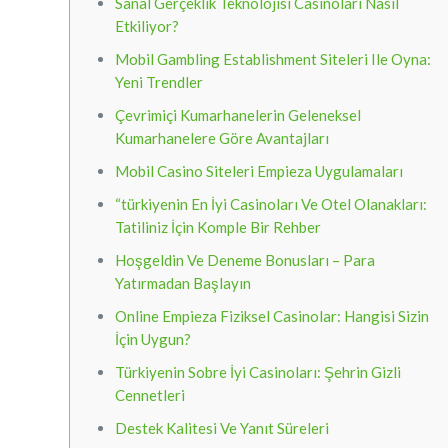
Sanal Gerçeklik Teknolojisi Casinoları Nasıl
Etkiliyor?
Mobil Gambling Establishment Siteleri Ile Oyna:
Yeni Trendler
Çevrimiçi Kumarhanelerin Geleneksel
Kumarhanelere Göre Avantajları
Mobil Casino Siteleri Empieza Uygulamaları
“türkiyenin En İyi Casinoları Ve Otel Olanakları:
Tatiliniz İçin Komple Bir Rehber
Hoşgeldin Ve Deneme Bonusları – Para
Yatırmadan Başlayın
Online Empieza Fiziksel Casinolar: Hangisi Sizin
İçin Uygun?
Türkiyenin Sobre İyi Casinoları: Şehrin Gizli
Cennetleri
Destek Kalitesi Ve Yanıt Süreleri