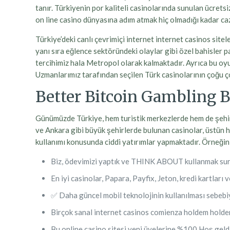
tanır. Türkiyenin por kaliteli casinolarında sunulan ücrets
on line casino dünyasına adım atmak hiç olmadığı kadar ca
Türkiye’deki canlı çevrimiçi internet internet casinos sit
yanı sıra eğlence sektöründeki olaylar gibi özel bahisler p
tercihimiz hala Metropol olarak kalmaktadır. Ayrıca bu oyun
Uzmanlarımız tarafından seçilen Türk casinolarının çoğu ç
Better Bitcoin Gambling B
Günümüzde Türkiye, hem turistik merkezlerde hem de şehir 
ve Ankara gibi büyük şehirlerde bulunan casinolar, üstün hi
kullanımı konusunda ciddi yatırımlar yapmaktadır. Örneğin,
Biz, ödevimizi yaptık ve THINK ABOUT kullanmak suret
En iyi casinolar, Papara, Payfix, Jeton, kredi kartları
✅ Daha güncel mobil teknolojinin kullanılması sebebi
Birçok sanal internet casinos comienza holdem holdem 
Bu online casino sitesi yeni üyelerine %100 Hoş gel