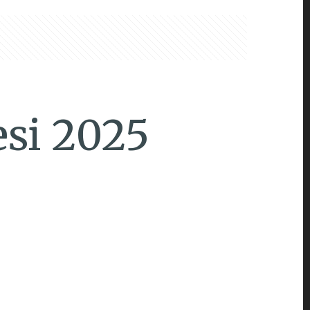
esi 2025