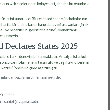
oların web sitelerinden kolayca erişilebilen bu oyunlarla,
 türlerini sunar. JackBit repeated spor müsabakalarının
n harika bir online kumarhane deneyimi arayanlar için ilk
i ve becerilerini geliştirmelerine” “olanak tanır.
 çekinmeyin.
d Declares States 2025
ilere farklı deneyimler sunmaktadır. Antalya, İstanbul
 öncü casinoları, enerji tasarrufu ve yeşil teknolojilerin
ketimi” “önemli ölçüde azaltılmıştır.
mlardan bazılarını dimension getirdik.
uygundur.
rs sahipliği yapmaktadır.