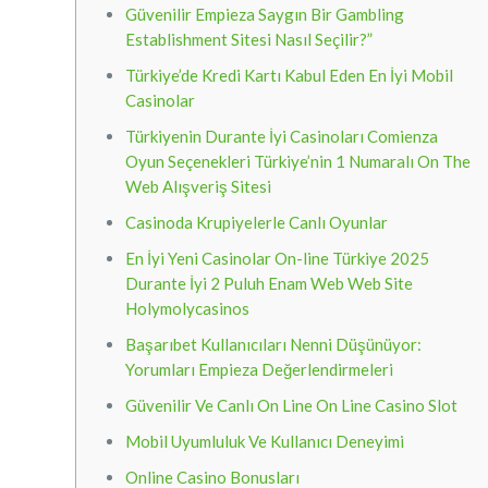
Güvenilir Empieza Saygın Bir Gambling
Establishment Sitesi Nasıl Seçilir?”
Türkiye’de Kredi Kartı Kabul Eden En İyi Mobil
Casinolar
Türkiyenin Durante İyi Casinoları Comienza
Oyun Seçenekleri Türkiye’nin 1 Numaralı On The
Web Alışveriş Sitesi
Casinoda Krupiyelerle Canlı Oyunlar
En İyi Yeni Casinolar On-line Türkiye 2025
Durante İyi 2 Puluh Enam Web Web Site
Holymolycasinos
Başarıbet Kullanıcıları Nenni Düşünüyor:
Yorumları Empieza Değerlendirmeleri
Güvenilir Ve Canlı On Line On Line Casino Slot
Mobil Uyumluluk Ve Kullanıcı Deneyimi
Online Casino Bonusları