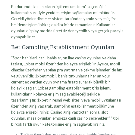
Bu durumda kullanıcıların “şifremi unuttum” seçeneğini
kullanmak suretiyle yeniden erişim sağlamaları mümkündür.
Gerekli yönlendirmeler sistem tarafından yapılır ve yeni şifre
belirleme işlemi birkaç dakika içinde tamamlanır. Kullanıcılar
oyunları display modda ücretsiz deneyebilir veya gerçek parayla
oynayabilirler.
Bet Gambling Establishment Oyunları
“Spor bahisleri, canlı bahisler, on line casino oyunları ve daha
fazlası, 1xbet mobil üzerinden kolayca erişilebilir. Ayrıca, mobil
cihazlar üzerinden yapılan pra yatırma ve çekme işlemleri de hızlı
ve güvenlidir. 1xbet mobil, bahis tutkunlarına her an your
current ex yerden oyun oynama fırsatı sunarak büyük bir
kolaylık sağlar. 1xbet gambling establishment giriş işlemi,
kullanıcıların kolayca erişim sağlayabileceği şekilde
tasarlanmıştır. 1xbet’in resmi web sitesi veya mobil uygulaması
üzerinden giriş yaparak, gambling establishment bölümüne
kolayca erişebilirsiniz. Casino giriş yaptıktan sonra, slot
oyunları, masa oyunları empieza canlı casino seçenekleri” “gibi
birçok farklı oyun kategorisine erişim sağlayabilirsiniz.
Twitter üzerinden, maç sonuçları, canlı bahis ipuçları ve