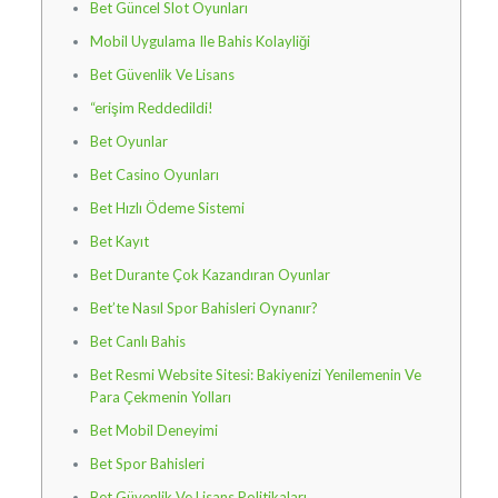
Bet Güncel Slot Oyunları
Mobil Uygulama Ile Bahis Kolayliği
Bet Güvenlik Ve Lisans
“erişim Reddedildi!
Bet Oyunlar
Bet Casino Oyunları
Bet Hızlı Ödeme Sistemi
Bet Kayıt
Bet Durante Çok Kazandıran Oyunlar
Bet’te Nasıl Spor Bahisleri Oynanır?
Bet Canlı Bahis
Bet Resmi Website Sitesi: Bakiyenizi Yenilemenin Ve
Para Çekmenin Yolları
Bet Mobil Deneyimi
Bet Spor Bahisleri
Bet Güvenlik Ve Lisans Politikaları