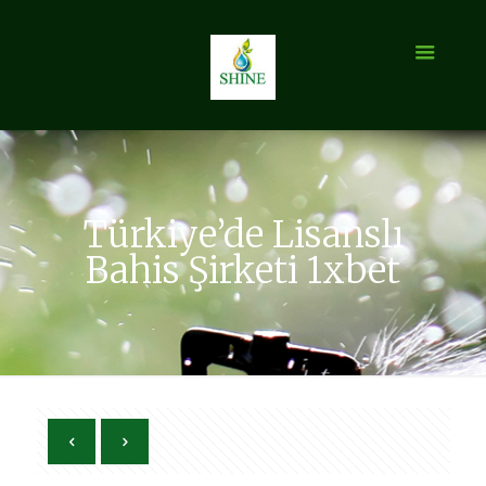
Türkiye’de Lisanslı
Bahis Şirketi 1xbet