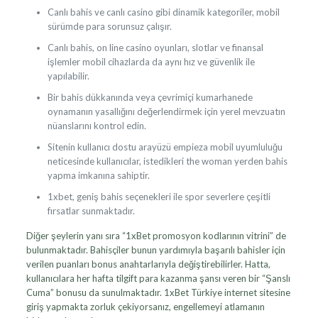
Canlı bahis ve canlı casino gibi dinamik kategoriler, mobil
sürümde para sorunsuz çalışır.
Canlı bahis, on line casino oyunları, slotlar ve finansal
işlemler mobil cihazlarda da aynı hız ve güvenlik ile
yapılabilir.
Bir bahis dükkanında veya çevrimiçi kumarhanede
oynamanın yasallığını değerlendirmek için yerel mevzuatın
nüanslarını kontrol edin.
Sitenin kullanıcı dostu arayüzü empieza mobil uyumluluğu
neticesinde kullanıcılar, istedikleri the woman yerden bahis
yapma imkanına sahiptir.
1xbet, geniş bahis seçenekleri ile spor severlere çeşitli
fırsatlar sunmaktadır.
Diğer şeylerin yanı sıra “1xBet promosyon kodlarının vitrini” de
bulunmaktadır. Bahisçiler bunun yardımıyla başarılı bahisler için
verilen puanları bonus anahtarlarıyla değiştirebilirler. Hatta,
kullanıcılara her hafta tilgift para kazanma şansı veren bir “Şanslı
Cuma” bonusu da sunulmaktadır. 1xBet Türkiye internet sitesine
giriş yapmakta zorluk çekiyorsanız, engellemeyi atlamanın