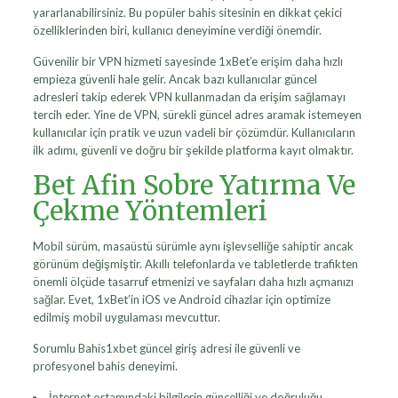
yararlanabilirsiniz. Bu popüler bahis sitesinin en dikkat çekici
özelliklerinden biri, kullanıcı deneyimine verdiği önemdir.
Güvenilir bir VPN hizmeti sayesinde 1xBet’e erişim daha hızlı
empieza güvenli hale gelir. Ancak bazı kullanıcılar güncel
adresleri takip ederek VPN kullanmadan da erişim sağlamayı
tercih eder. Yine de VPN, sürekli güncel adres aramak istemeyen
kullanıcılar için pratik ve uzun vadeli bir çözümdür. Kullanıcıların
ilk adımı, güvenli ve doğru bir şekilde platforma kayıt olmaktır.
Bet Afin Sobre Yatırma Ve
Çekme Yöntemleri
Mobil sürüm, masaüstü sürümle aynı işlevselliğe sahiptir ancak
görünüm değişmiştir. Akıllı telefonlarda ve tabletlerde trafikten
önemli ölçüde tasarruf etmenizi ve sayfaları daha hızlı açmanızı
sağlar. Evet, 1xBet’in iOS ve Android cihazlar için optimize
edilmiş mobil uygulaması mevcuttur.
Sorumlu Bahis1xbet güncel giriş adresi ile güvenli ve
profesyonel bahis deneyimi.
İnternet ortamındaki bilgilerin güncelliği ve doğruluğu