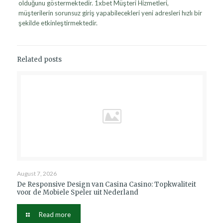
olduğunu göstermektedir. 1xbet Müşteri Hizmetleri,
müşterilerin sorunsuz giriş yapabilecekleri yeni adresleri hızlı bir
şekilde etkinleştirmektedir.
Related posts
August 7, 2026
De Responsive Design van Casina Casino: Topkwaliteit
voor de Mobiele Speler uit Nederland
Read more