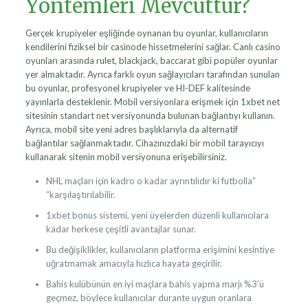
Yöntemleri Mevcuttur?
Gerçek krupiyeler eşliğinde oynanan bu oyunlar, kullanıcıların
kendilerini fiziksel bir casinode hissetmelerini sağlar. Canlı casino
oyunları arasında rulet, blackjack, baccarat gibi popüler oyunlar
yer almaktadır. Ayrıca farklı oyun sağlayıcıları tarafından sunulan
bu oyunlar, profesyonel krupiyeler ve HI-DEF kalitesinde
yayınlarla desteklenir. Mobil versiyonlara erişmek için 1xbet net
sitesinin standart net versiyonunda bulunan bağlantıyı kullanın.
Ayrıca, mobil site yeni adres başlıklarıyla da alternatif
bağlantılar sağlanmaktadır. Cihazınızdaki bir mobil tarayıcıyı
kullanarak sitenin mobil versiyonuna erişebilirsiniz.
NHL maçları için kadro o kadar ayrıntılıdır ki futbolla”
“karşılaştırılabilir.
1xbet bonus sistemi, yeni üyelerden düzenli kullanıcılara
kadar herkese çeşitli avantajlar sunar.
Bu değişiklikler, kullanıcıların platforma erişimini kesintiye
uğratmamak amacıyla hızlıca hayata geçirilir.
Bahis kulübünün en iyi maçlara bahis yapma marjı %3’ü
geçmez, böylece kullanıcılar durante uygun oranlara