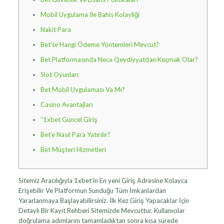
Mobil Uygulama Ile Bahis Kolayliği
Nakit Para
Bet’te Hangi Ödeme Yöntemleri Mevcut?
Bet Platformasında Necə Qeydiyyatdan Keçmək Olar?
Slot Oyunları
Bet Mobil Uygulaması Va Mı?
Casino Avantajları
“1xbet Güncel Giriş
Bet’e Nasıl Para Yatırılır?
Bet Müşteri Hizmetleri
Sitemiz Aracılığıyla 1xbet’in En yeni Giriş Adresine Kolayca
Erişebilir Ve Platformun Sunduğu Tüm İmkanlardan
Yararlanmaya Başlayabilirsiniz. İlk Kez Giriş Yapacaklar İçin
Detaylı Bir Kayıt Rehberi Sitemizde Mevcuttur. Kullanıcılar
doğrulama adımlarını tamamladıktan sonra kısa sürede