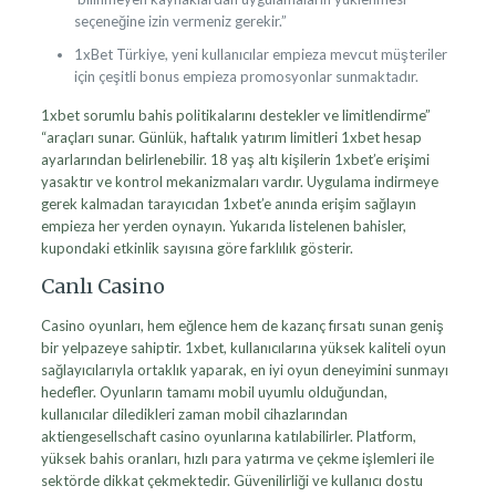
seçeneğine izin vermeniz gerekir.”
1xBet Türkiye, yeni kullanıcılar empieza mevcut müşteriler
için çeşitli bonus empieza promosyonlar sunmaktadır.
1xbet sorumlu bahis politikalarını destekler ve limitlendirme”
“araçları sunar. Günlük, haftalık yatırım limitleri 1xbet hesap
ayarlarından belirlenebilir. 18 yaş altı kişilerin 1xbet’e erişimi
yasaktır ve kontrol mekanizmaları vardır. Uygulama indirmeye
gerek kalmadan tarayıcıdan 1xbet’e anında erişim sağlayın
empieza her yerden oynayın. Yukarıda listelenen bahisler,
kupondaki etkinlik sayısına göre farklılık gösterir.
Canlı Casino
Casino oyunları, hem eğlence hem de kazanç fırsatı sunan geniş
bir yelpazeye sahiptir. 1xbet, kullanıcılarına yüksek kaliteli oyun
sağlayıcılarıyla ortaklık yaparak, en iyi oyun deneyimini sunmayı
hedefler. Oyunların tamamı mobil uyumlu olduğundan,
kullanıcılar diledikleri zaman mobil cihazlarından
aktiengesellschaft casino oyunlarına katılabilirler. Platform,
yüksek bahis oranları, hızlı para yatırma ve çekme işlemleri ile
sektörde dikkat çekmektedir. Güvenilirliği ve kullanıcı dostu