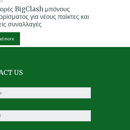
26
ορές BigClash μπόνους
ρίσματος για νέους παίκτες και
ίς συναλλαγές
ad more
ACT US