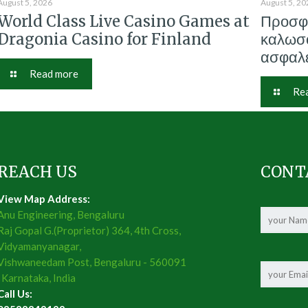
August 5, 2026
August 5, 20
World Class Live Casino Games at
Προσφ
Dragonia Casino for Finland
καλωσο
ασφαλε
Read more
Re
REACH US
CONT
View Map Address:
Anu Engineering, Bengaluru
Raj Gopal G.(Proprietor) 364, 4th Cross,
Vidyamanyanagar,
Vishwaneedam Post, Bengaluru - 560091
, Karnataka, India
Call Us: