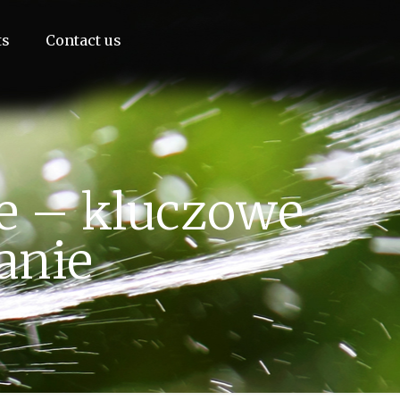
ts
Contact us
ce – kluczowe
anie