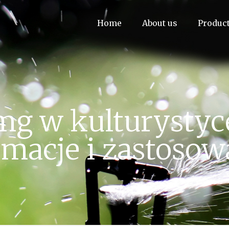
Home
About us
Produc
 mg w kulturysty
rmacje i zastosow