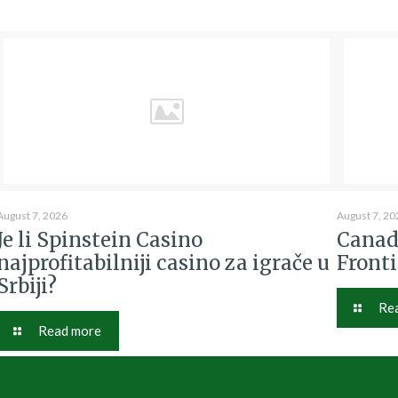
August 7, 2026
August 7, 20
Je li Spinstein Casino
Canad
najprofitabilniji casino za igrače u
Fronti
Srbiji?
Re
Read more