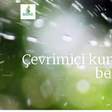
Çevrimiçi kum
be