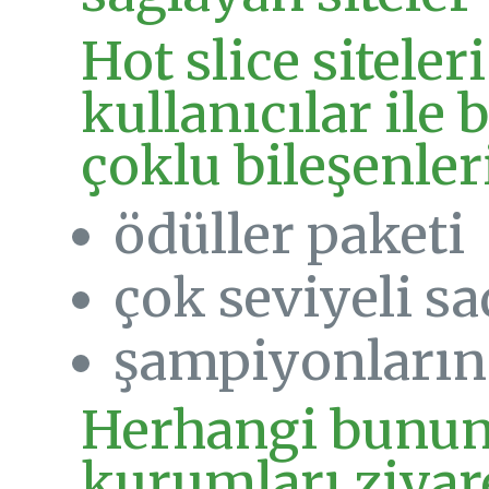
Hot slice siteleri
kullanıcılar ile 
çoklu bileşenleri
ödüller paketi
çok seviyeli s
şampiyonların t
Herhangi bunun g
kurumları ziyar