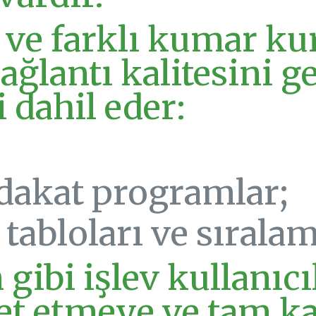
ve farklı kumar kur
bağlantı kalitesini g
 dahil eder:
adakat programlar;
abloları ve sıralam
ibi işlev kullanıcı
et etmeye ve tam ka