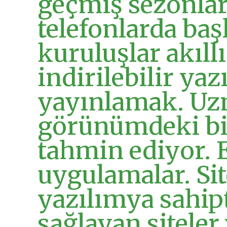
geçmiş sezonları
telefonlarda baş
kuruluşlar akıll
indirilebilir yaz
yayınlamak. Uz
görünümdeki bi
tahmin ediyor. E
uygulamalar. Si
yazılımya sahipt
sağlayan siteler 