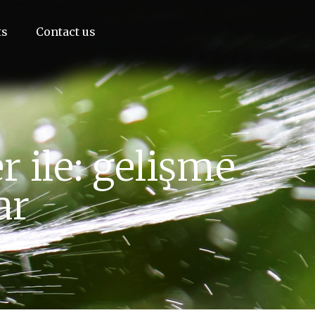
ts
Contact us
 ile: gelişme
ar