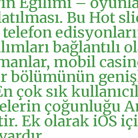
n Eğilimi – oyunlar
latılması. Bu Hot sli
ı telefon edisyonları
ılımları bağlantılı o
manlar, mobil casi
r bölümünün geniş
n çok sık kullanıcı
telerin çoğunluğu A
ir. Ek olarak iOS iç
vardır.