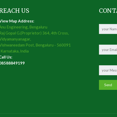
REACH US
CONT
View Map Address:
Anu Engineering, Bengaluru
Raj Gopal G.(Proprietor) 364, 4th Cross,
Vidyamanyanagar,
Vishwaneedam Post, Bengaluru - 560091
, Karnataka, India
Call Us:
08588849199