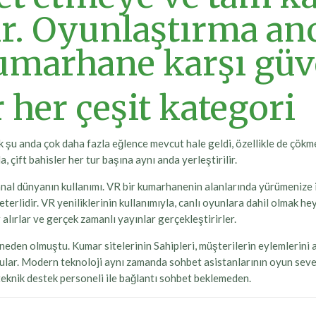
r. Oyunlaştırma an
umarhane karşı güve
her çeşit kategori
k şu anda çok daha fazla eğlence mevcut hale geldi, özellikle de çökm
, çift bahisler her tur başına aynı anda yerleştirilir.
sanal dünyanın kullanımı. VR bir kumarhanenin alanlarında yürümenize
rlidir. VR yeniliklerinin kullanımıyla, canlı oyunlara dahil olmak heye
alırlar ve gerçek zamanlı yayınlar gerçekleştirirler.
den olmuştu. Kumar sitelerinin Sahipleri, müşterilerin eylemlerini ar
ndular. Modern teknoloji aynı zamanda sohbet asistanlarının oyun sev
eknik destek personeli ile bağlantı sohbet beklemeden.