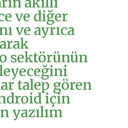
ın akıllı
ce ve diğer
nı ve ayrıca
larak
no sektörünün
leyeceğini
lar talep gören
ndroid için
in yazılım