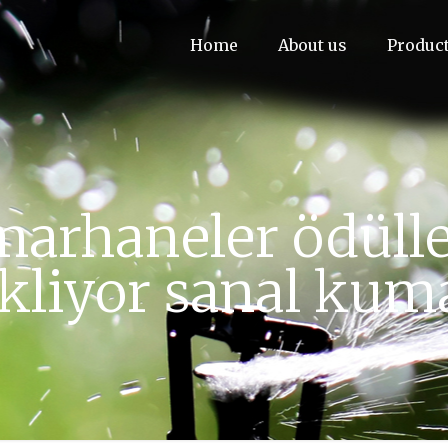
Home
About us
Produc
arhaneler ödüller
kliyor sanal kum