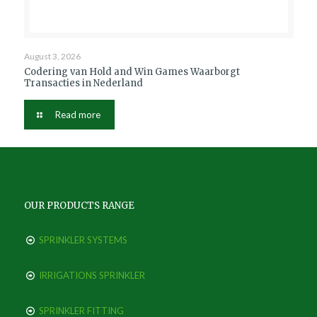
August 3, 2026
Codering van Hold and Win Games Waarborgt
Transacties in Nederland
Read more
OUR PRODUCTS RANGE
SPRINKLER SYSTEMS
IRRIGATIONS SPRINKLER
SPRINKLER FITTING