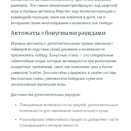
размеров. Эти самые обновления преобразуют ход азартной
игры в игровые автоматы Максбет еще более волнующим и
взаимодействующим, маня как новичков в деле, так и
ветеранов своим многообразием и возможностью победы.
Автоматы с бонусными раундами
Игровые автоматы с дополнительными турами завлекают
геймеров вследствие своей динамике и возможности
приумножить победу. Бонусные этапы — это специальные
геймплейные опции, которые активируются при выполнении
конкретных требований, таких как появление трех и более
символов Scatter. Эти способны содержать в своём составе
бесплатные спины, умножители победных сумм или
эксклюзивные маленькие игры.
Достоинства дополнительных раундов:
Повышенные возможности на триумф: дополнительные
возможности для завоевания значительного куша.
Разнообразие геймплейного процесса: добавляют части
планирования и интерактивности.