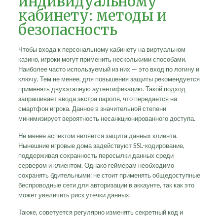
индивидуальному
кабинету: методы и
безопасность
Чтобы входа к персональному кабинету на виртуальном
казино, игроки могут применить несколькими способами.
Наиболее часто используемый из них — это вход по логину и
ключу. Тем не менее, для повышения защиты рекомендуется
применять двухэтапную аутентификацию. Такой подход
запрашивает ввода экстра пароля, что передается на
смартфон игрока. Данное в значительной степени
минимизирует вероятность несанкционированного доступа.
Не менее аспектом является защита данных клиента.
Нынешние игровые дома задействуют SSL-кодирование,
поддерживая сохранность пересылки данных среди
сервером и клиентом. Однако геймерам необходимо
сохранять бдительными: не стоит применять общедоступные
беспроводные сети для авторизации в аккаунте, так как это
может увеличить риск утечки данных.
Также, советуется регулярно изменять секретный код и