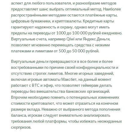
аспект для любого пользователя, и разнообразие методов
предоставляет шанс выбрать оптимальный метод. Наиболее
распространёнными методами остаются платёжные карты,
цифровые бумажники, и криптовалюты. Кредитные карты
гарантируют надежность и охрану, однако могут иметь
пределы на переводы от 1000 до 100 000 рублей ежедневно.
Виртуальные счета, например Qiwi или Яндекс.Деньги,
позволяют мгновенно перемещать средства с низкими
платежами и лимитами от 500 до 50 000 рублей.
Виртуальные деньги превращаются в все более и более
востребованными по причине своей конфиденциальности и
отсутствию строгих лимитов. Многие игорных заведений,
включая игровые автоматы Максбет, на данный момент
работают с BTC и эфир, что позволяет геймерам делать
переводы без вмешательства банковских организаций.
Впрочем необходимо помнить о потенциальных изменениях
стоимости криптовалют, что может отразиться на конечном
размере вклада. Неважно от выбранного метода пополнения
баланса, игрокам следует внимательно анализировать
требования любой платформы, чтобы избежать неожиданных
сюрпризов.