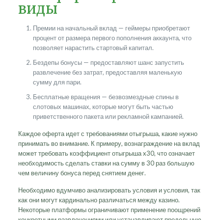
виды
Премии на начальный вклад — геймеры приобретают
процент от размера первого пополнения аккаунта, что
позволяет нарастить стартовый капитал.
Бездепы бонусы — предоставляют шанс запустить
развлечение без затрат, предоставляя маленькую
сумму для пари.
Бесплатные вращения — безвозмездные спины в
слотовых машинах, которые могут быть частью
приветственного пакета или рекламной кампанией.
Каждое оферта идет с требованиями отыгрыша, какие нужно
принимать во внимание. К примеру, вознаграждение на вклад
может требовать коэффициент отыгрыша x30, что означает
необходимость сделать ставки на сумму в 30 раз большую
чем величину бонуса перед снятием денег.
Необходимо вдумчиво анализировать условия и условия, так
как они могут кардинально различаться между казино.
Некоторые платформы ограничивают применение поощрений
конкретными развлечениями или устанавливают предельную