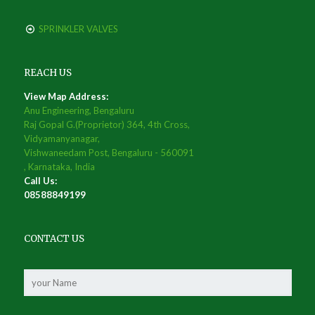
SPRINKLER VALVES
REACH US
View Map Address:
Anu Engineering, Bengaluru
Raj Gopal G.(Proprietor) 364, 4th Cross,
Vidyamanyanagar,
Vishwaneedam Post, Bengaluru - 560091
, Karnataka, India
Call Us:
08588849199
CONTACT US