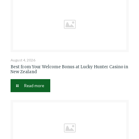
August 4, 2026
Best from Your Welcome Bonus at Lucky Hunter Casino in
New Zealand
Read more