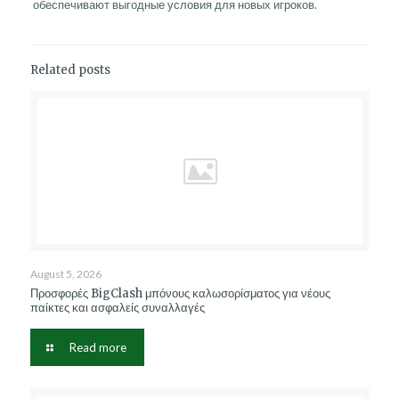
обеспечивают выгодные условия для новых игроков.
Related posts
August 5, 2026
Προσφορές BigClash μπόνους καλωσορίσματος για νέους
παίκτες και ασφαλείς συναλλαγές
Read more