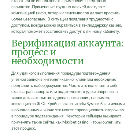
стараться не использовать применения несложных
вариантов. Применение трудных ключей доступа с
комбинацией цифр, литер и спецсимволов делает профиль
более безопасным. В ситуации появления трудностей с
доступом, всегда можно обратиться в техподдержку казино,
которая поможет восстановить доступ к личному кабинету.
Верификация аккаунта:
процесс и
необходимости
Для удачного выполнения процедуры подтверждения
учетной записи в интернет-казино, клиентам необходимо
предъявить набор документов. Часто это включает в себя
скан загранпаспорта или водительского удостоверения, а
также доказательство адреса проживания, например,
квитанцию за ЖКХ. Крайне важно, чтобы бумаги были ясными
и обновленными, иначе это может спровоцировать отсрочкам
в процедуре подтверждения. Некоторые геймеры выбирают
применять такие сайты, как Maxbet casino, чтобы облегчить
этот процесс.