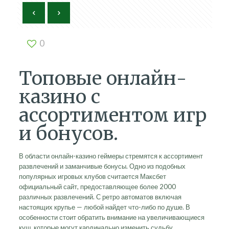
0
Топовые онлайн-
казино с
ассортиментом игр
и бонусов.
В области онлайн-казино геймеры стремятся к ассортимент
развлечений и заманчивые бонусы. Одно из подобных
популярных игровых клубов считается Максбет
официальный сайт, предоставляющее более 2000
различных развлечений. С ретро автоматов включая
настоящих крупье — любой найдет что-либо по душе. В
особенности стоит обратить внимание на увеличивающиеся
куш, которые могут кардинально изменить судьбу