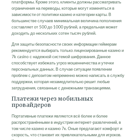
платформы. Кроме этого, клиенты должны рассматривать
ограничения на переводы, которые могут изменяться в
зависимости от политики казино и категории карты. В
большинстве случаев минимальная величина пополнения
составляет от 500 до 1000 рублей, а предельная может
доходить до нескольких сотен тысяч рублей.
Для защиты безопасности своих информации геймерам
рекомендуется выбирать только лицензированные казино и
7k casino с надежной системой шифрования. Данное
способствует избежать угроз мошенничества и утечки
персональных данных. В случае ситуации появлении
проблем с депозитом непременно можно написать в службу
поддержки, которая незамедлительно решит любые
затруднения, связанные с денежными транзакциями.
Платежи через мобильных
провайдеров
Портативные платежи являются всё более и более
распространёнными в индустрии интернет-развлечений, в
том числе казино и казино 7к. Оные предлагают комфорт и
скорость, что становит их привлекательными для игроков.