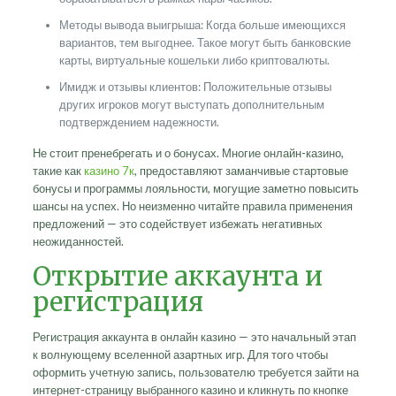
Методы вывода выигрыша: Когда больше имеющихся
вариантов, тем выгоднее. Такое могут быть банковские
карты, виртуальные кошельки либо криптовалюты.
Имидж и отзывы клиентов: Положительные отзывы
других игроков могут выступать дополнительным
подтверждением надежности.
Не стоит пренебрегать и о бонусах. Многие онлайн-казино,
такие как
казино 7к
, предоставляют заманчивые стартовые
бонусы и программы лояльности, могущие заметно повысить
шансы на успех. Но неизменно читайте правила применения
предложений — это содействует избежать негативных
неожиданностей.
Открытие аккаунта и
регистрация
Регистрация аккаунта в онлайн казино — это начальный этап
к волнующему вселенной азартных игр. Для того чтобы
оформить учетную запись, пользователю требуется зайти на
интернет-страницу выбранного казино и кликнуть по кнопке