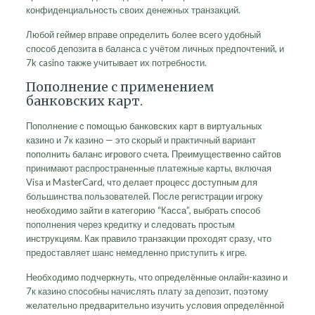
конфиденциальность своих денежных транзакций.
Любой геймер вправе определить более всего удобный
способ депозита в баланса с учётом личных предпочтений, и
7k casino также учитывает их потребности.
Пополнение с применением
банковских карт.
Пополнение с помощью банковских карт в виртуальных
казино и 7к казино — это скорый и практичный вариант
пополнить баланс игрового счета. Преимущественно сайтов
принимают распространенные платежные карты, включая
Visa и MasterCard, что делает процесс доступным для
большинства пользователей. После регистрации игроку
необходимо зайти в категорию “Касса”, выбрать способ
пополнения через кредитку и следовать простым
инструкциям. Как правило транзакции проходят сразу, что
предоставляет шанс немедленно приступить к игре.
Необходимо подчеркнуть, что определённые онлайн-казино и
7к казино способны начислять плату за депозит, поэтому
желательно предварительно изучить условия определённой