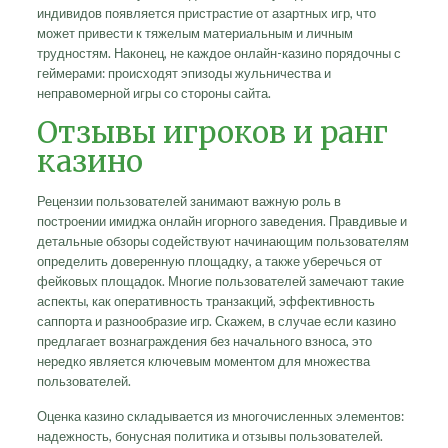
индивидов появляется пристрастие от азартных игр, что
может привести к тяжелым материальным и личным
трудностям. Наконец, не каждое онлайн-казино порядочны с
геймерами: происходят эпизоды жульничества и
неправомерной игры со стороны сайта.
Отзывы игроков и ранг
казино
Рецензии пользователей занимают важную роль в
построении имиджа онлайн игорного заведения. Правдивые и
детальные обзоры содействуют начинающим пользователям
определить доверенную площадку, а также уберечься от
фейковых площадок. Многие пользователей замечают такие
аспекты, как оперативность транзакций, эффективность
саппорта и разнообразие игр. Скажем, в случае если казино
предлагает вознаграждения без начального взноса, это
нередко является ключевым моментом для множества
пользователей.
Оценка казино складывается из многочисленных элементов:
надежность, бонусная политика и отзывы пользователей.