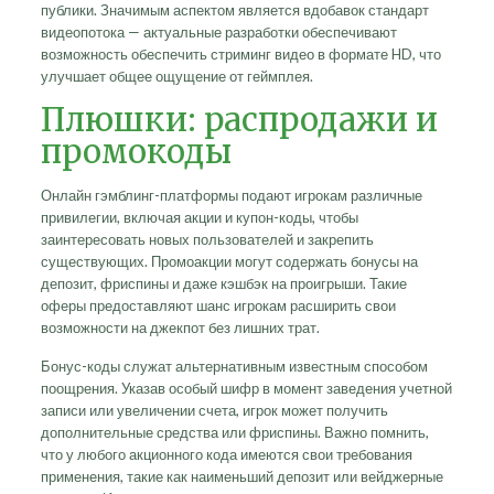
публики. Значимым аспектом является вдобавок стандарт
видеопотока — актуальные разработки обеспечивают
возможность обеспечить стриминг видео в формате HD, что
улучшает общее ощущение от геймплея.
Плюшки: распродажи и
промокоды
Онлайн гэмблинг-платформы подают игрокам различные
привилегии, включая акции и купон-коды, чтобы
заинтересовать новых пользователей и закрепить
существующих. Промоакции могут содержать бонусы на
депозит, фриспины и даже кэшбэк на проигрыши. Такие
оферы предоставляют шанс игрокам расширить свои
возможности на джекпот без лишних трат.
Бонус-коды служат альтернативным известным способом
поощрения. Указав особый шифр в момент заведения учетной
записи или увеличении счета, игрок может получить
дополнительные средства или фриспины. Важно помнить,
что у любого акционного кода имеются свои требования
применения, такие как наименьший депозит или вейджерные