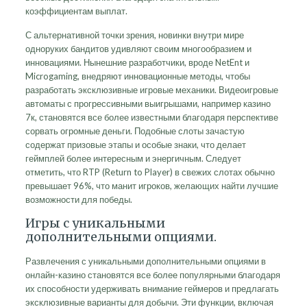
коэффициентам выплат.
С альтернативной точки зрения, новинки внутри мире
одноруких бандитов удивляют своим многообразием и
инновациями. Нынешние разработчики, вроде NetEnt и
Microgaming, внедряют инновационные методы, чтобы
разработать эксклюзивные игровые механики. Видеоигровые
автоматы с прогрессивными выигрышами, например казино
7к, становятся все более известными благодаря перспективе
сорвать огромные деньги. Подобные слоты зачастую
содержат призовые этапы и особые знаки, что делает
геймплей более интересным и энергичным. Следует
отметить, что RTP (Return to Player) в свежих слотах обычно
превышает 96%, что манит игроков, желающих найти лучшие
возможности для победы.
Игры с уникальными
дополнительными опциями.
Развлечения с уникальными дополнительными опциями в
онлайн-казино становятся все более популярными благодаря
их способности удерживать внимание геймеров и предлагать
эксклюзивные варианты для добычи. Эти функции, включая