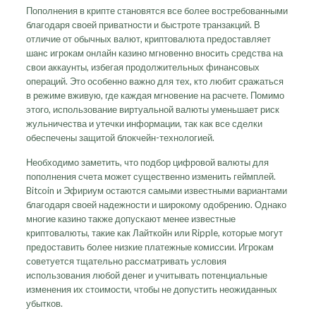
Пополнения в крипте становятся все более востребованными
благодаря своей приватности и быстроте транзакций. В
отличие от обычных валют, криптовалюта предоставляет
шанс игрокам онлайн казино мгновенно вносить средства на
свои аккаунты, избегая продолжительных финансовых
операций. Это особенно важно для тех, кто любит сражаться
в режиме вживую, где каждая мгновение на расчете. Помимо
этого, использование виртуальной валюты уменьшает риск
жульничества и утечки информации, так как все сделки
обеспечены защитой блокчейн-технологией.
Необходимо заметить, что подбор цифровой валюты для
пополнения счета может существенно изменить геймплей.
Bitcoin и Эфириум остаются самыми известными вариантами
благодаря своей надежности и широкому одобрению. Однако
многие казино также допускают менее известные
криптовалюты, такие как Лайткойн или Ripple, которые могут
предоставить более низкие платежные комиссии. Игрокам
советуется тщательно рассматривать условия
использования любой денег и учитывать потенциальные
изменения их стоимости, чтобы не допустить неожиданных
убытков.