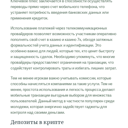
Ключевое плюс заключается в способности осуществлять
переводы прямо через счет мобильного телефона, что
устраняет потребность введения банковских данных или
применения кредиток.
Использование платежей через телекоммуникационных
провайдеров позволяет возможность участникам оперативно
пополнять свой счет в казино и казино 7к, обходя затяжных
формальностей учета данных и идентификации. Это
особенно важно для людей, которые тех, кто ценит быстроту
и защищенность сделок. Необходимо упомянуть, что многие
провайдеры предоставляют ограничения на транзакции, что
содействует контролировать траты и избегать лишних затрат.
Тем не менее игрокам важно учитывать комиссии, которые
способны начисляться компаниями за такие услуги. Тем не
менее, простота использования и легкость процесса делают
мобильные транзакции выгодным выбором для множества
пользователей. Данный метод в частности популярен среди
молодежи, которая энергично задействует гаджеты для
контроля над своими деньгами.
Депозиты в крипте