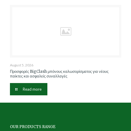
August 5, 2026
Προσφορές BigClash μπόνους καλωσορίσματος για νέους
παίκτες και ασφαλείς συναλλαγές
Read more
OUR PRODUCTS RANGE