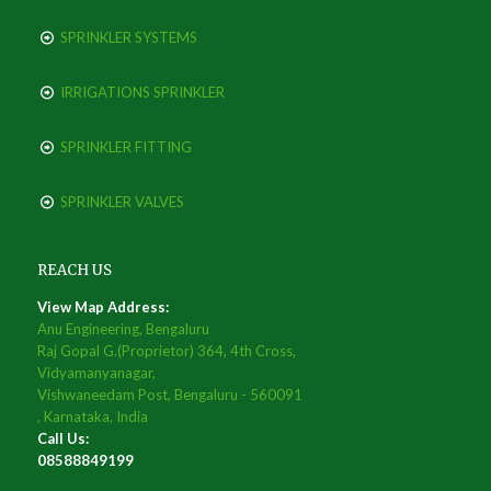
SPRINKLER SYSTEMS
IRRIGATIONS SPRINKLER
SPRINKLER FITTING
SPRINKLER VALVES
REACH US
View Map Address:
Anu Engineering, Bengaluru
Raj Gopal G.(Proprietor) 364, 4th Cross,
Vidyamanyanagar,
Vishwaneedam Post, Bengaluru - 560091
, Karnataka, India
Call Us:
08588849199