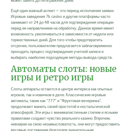
может занять до пяти рабочих дней.
Ещё один важный аспект — это период исполнения заявки.
Игровые заведения 7k casino и другие платформы часто
занимают от 24 до 48 часов для подтверждения операции
перед ее направлением на обработку. Данное время имеет
возможность увеличиваться в зависимости от недели или
торжественных дней. Для того чтобы предотвратить
отсрочек, пользователям предлагается заблаговременно
проходить процесс подтверждения учетной записи и
выбирать наиболее подходящие методы вывода средств.
Автоматы слоты: новые
игры и ретро игры
Слоты аппараты остаются в центре интереса как опытных
игроков, так и новичков в деле. Классические игровые
автоматы, такие как “777” и “Фруктовая вечеринка”,
продолжают манить своей простотой и ностальгической
атмосферой. Эти игры с минималистичным стилем и ясными
правилами создают чувство реального казино. Впрочем,
невзирая на свою незамысловатость, они могут предоставить
весомые достижения благодаря значительным