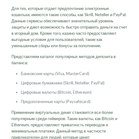
Для тех, которые отдает предпочтение электронные
кошельки, имеются такие способы, как Skrill, Neteller и PayPal.
Данные сервисы обеспечивают значительный уровень
защиты и дают возможность быстро отправить деньги на счет
в игорный дом. Кроме того, казино часто предоставляют
выгодные условия для пользователей, такие как
уменьшенные сборы или бонусы за пополнение.
Представляем каталог популярных методов депозита в
баланса:
Банковские карты (Visa, MasterCard)
Цифровые бумажники (Skrill, Neteller, PayPal)
Цифровые валюты (Bitcoin, Ethereum)
Предоплаченные карты (Paysafecard)
Применение виртуальных денег становится все более
популярным среди геймеров. Такие валюты, как Bitcoin и
Ethereum, предоставляют приватность переводов и
минимальные платежи. Данный метод в частности
привлекателен для людей, которые ценит