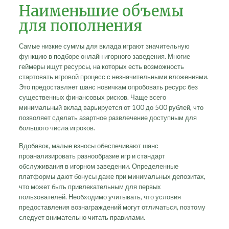
Наименьшие объемы
для пополнения
Самые низкие суммы для вклада играют значительную
функцию в подборе онлайн игорного заведения. Многие
геймеры ищут ресурсы, на которых есть возможность
стартовать игровой процесс с незначительными вложениями.
Это предоставляет шанс новичкам опробовать ресурс без
существенных финансовых рисков. Чаще всего
минимальный вклад варьируется от 100 до 500 рублей, что
позволяет сделать азартное развлечение доступным для
большого числа игроков.
Вдобавок, малые взносы обеспечивают шанс
проанализировать разнообразие игр и стандарт
обслуживания в игорном заведении. Определенные
платформы дают бонусы даже при минимальных депозитах,
что может быть привлекательным для первых
пользователей. Необходимо учитывать, что условия
предоставления вознаграждений могут отличаться, поэтому
следует внимательно читать правилами.