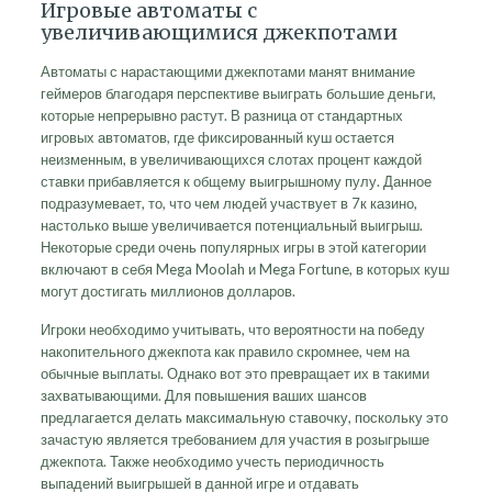
Игровые автоматы с
увеличивающимися джекпотами
Автоматы с нарастающими джекпотами манят внимание
геймеров благодаря перспективе выиграть большие деньги,
которые непрерывно растут. В разница от стандартных
игровых автоматов, где фиксированный куш остается
неизменным, в увеличивающихся слотах процент каждой
ставки прибавляется к общему выигрышному пулу. Данное
подразумевает, то, что чем людей участвует в 7к казино,
настолько выше увеличивается потенциальный выигрыш.
Некоторые среди очень популярных игры в этой категории
включают в себя Mega Moolah и Mega Fortune, в которых куш
могут достигать миллионов долларов.
Игроки необходимо учитывать, что вероятности на победу
накопительного джекпота как правило скромнее, чем на
обычные выплаты. Однако вот это превращает их в такими
захватывающими. Для повышения ваших шансов
предлагается делать максимальную ставочку, поскольку это
зачастую является требованием для участия в розыгрыше
джекпота. Также необходимо учесть периодичность
выпадений выигрышей в данной игре и отдавать