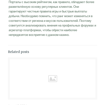
Порталы с высоким рейтингом, как правило, обладают более
разветвлённую основу регулярных клиентов. Они
гарантируют честные правила игры и быстрые выплаты
добычи. Необходимо помнить, что ранг может изменяться в
соответствии от региона и вкусов пользователей. Поэтому
советуется анализировать мнения на профильных форумах и
агрегатор-платформах, чтобы обрести наиболее
непредвзятое восприятие о данном казино.
Related posts