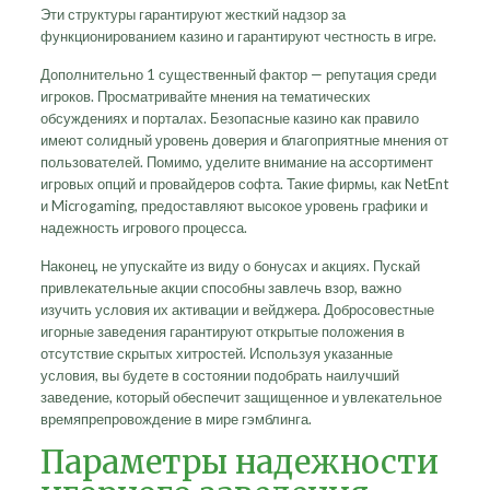
Эти структуры гарантируют жесткий надзор за
функционированием казино и гарантируют честность в игре.
Дополнительно 1 существенный фактор — репутация среди
игроков. Просматривайте мнения на тематических
обсуждениях и порталах. Безопасные казино как правило
имеют солидный уровень доверия и благоприятные мнения от
пользователей. Помимо, уделите внимание на ассортимент
игровых опций и провайдеров софта. Такие фирмы, как NetEnt
и Microgaming, предоставляют высокое уровень графики и
надежность игрового процесса.
Наконец, не упускайте из виду о бонусах и акциях. Пускай
привлекательные акции способны завлечь взор, важно
изучить условия их активации и вейджера. Добросовестные
игорные заведения гарантируют открытые положения в
отсутствие скрытых хитростей. Используя указанные
условия, вы будете в состоянии подобрать наилучший
заведение, который обеспечит защищенное и увлекательное
времяпрепровождение в мире гэмблинга.
Параметры надежности