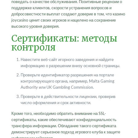
поведать о качестве обслуживания. Позитивные рецензии о
поддержке клиентов, скорости устранения вопросов и
добросовестности выплат создают доверие в том, что казино
joycasino ценит своих игроков и нацелено на сохранение
высокого уровня доверия.
Сертификаты: методы
контроля
Навестите веб-сайт игорного заведения и найдите
информацию о разрешении внизу основной страницы.
Проверьте идентификатор разрешения на портале
контролирующего органа, например, Malta Gaming
Authority или UK Gambling Commission.
Проверьте в действительности лицензии, проверив
число оформления и срок активности.
Кроме того, необходимо обратить внимание на SSL-
сертификаты, какие обеспечивают конфиденциальность
трансфера информации. Обладание такого сертификата
демонстрирует серьезное подход игрового клуба к защите