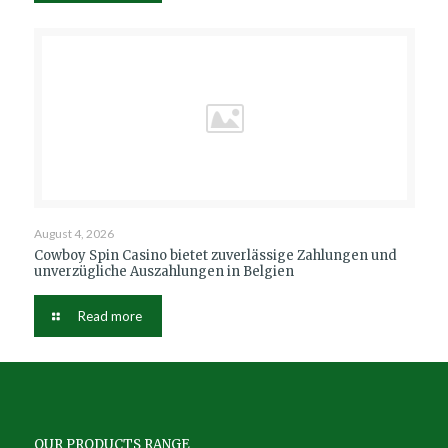
August 4, 2026
Cowboy Spin Casino bietet zuverlässige Zahlungen und
unverzügliche Auszahlungen in Belgien
Read more
OUR PRODUCTS RANGE