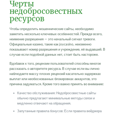
Черты
недобросовестных
ресурсов
Чтобы определить мошеннические сайты, необходимо
заметить несколько ключевых особенностей. Прежде всего,
неимение разрешения — это начальный сигнал тревоги.
Официальные казино, такие как joycasino, неизменно
показывают номер разрешения и учреждение, её выдавший. В
случае если подобной данных нет, стоит быть настороже.
Вдобавок к того, рецензии пользователей способны многое
рассказать о авторитете ресурса. В случае если вы лично
наблюдаете массу плохих рецензий касательно задержках
выплат или необоснованных блокировках аккаунтов, это
причина задуматься. Кроме того важно принять во внимание:
Качество обслуживания: Недобросовестные сайты
обычно предлагают минимальные методы связи и
медленно отвечают на обращения.
Запутанные правила бонусов: Если правила вейджера