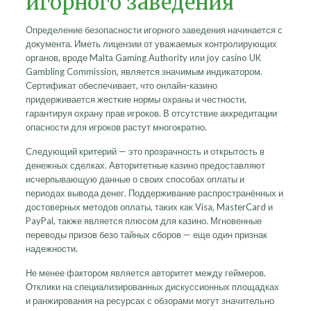
игорного заведения
Определение безопасности игорного заведения начинается с
документа. Иметь лицензии от уважаемых контролирующих
органов, вроде Malta Gaming Authority или joy casino UK
Gambling Commission, является значимым индикатором.
Сертификат обеспечивает, что онлайн-казино
придерживается жесткие нормы охраны и честности,
гарантируя охрану прав игроков. В отсутствие аккредитации
опасности для игроков растут многократно.
Следующий критерий — это прозрачность и открытость в
денежных сделках. Авторитетные казино предоставляют
исчерпывающую данные о своих способах оплаты и
периодах вывода денег. Поддерживание распространённых и
достоверных методов оплаты, таких как Visa, MasterCard и
PayPal, также является плюсом для казино. Мгновенные
переводы призов безо тайных сборов — еще один признак
надежности.
Не менее фактором является авторитет между геймеров.
Отклики на специализированных дискуссионных площадках
и ранжирования на ресурсах с обзорами могут значительно