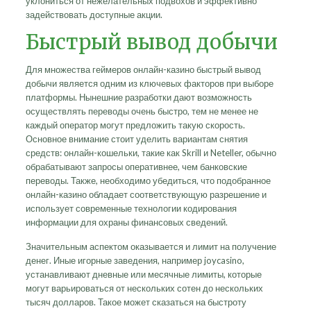
уклониться от нежелательных подвохов и эффективно
задействовать доступные акции.
Быстрый вывод добычи
Для множества геймеров онлайн-казино быстрый вывод
добычи является одним из ключевых факторов при выборе
платформы. Нынешние разработки дают возможность
осуществлять переводы очень быстро, тем не менее не
каждый оператор могут предложить такую скорость.
Основное внимание стоит уделить вариантам снятия
средств: онлайн-кошельки, такие как Skrill и Neteller, обычно
обрабатывают запросы оперативнее, чем банковские
переводы. Также, необходимо убедиться, что подобранное
онлайн-казино обладает соответствующую разрешение и
использует современные технологии кодирования
информации для охраны финансовых сведений.
Значительным аспектом оказывается и лимит на получение
денег. Иные игорные заведения, например joycasino,
устанавливают дневные или месячные лимиты, которые
могут варьироваться от нескольких сотен до нескольких
тысяч долларов. Такое может сказаться на быстроту