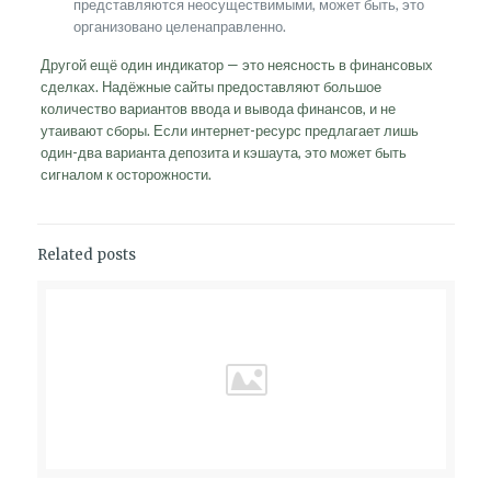
представляются неосуществимыми, может быть, это
организовано целенаправленно.
Другой ещё один индикатор — это неясность в финансовых
сделках. Надёжные сайты предоставляют большое
количество вариантов ввода и вывода финансов, и не
утаивают сборы. Если интернет-ресурс предлагает лишь
один-два варианта депозита и кэшаута, это может быть
сигналом к осторожности.
Related posts