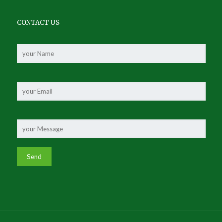
CONTACT US