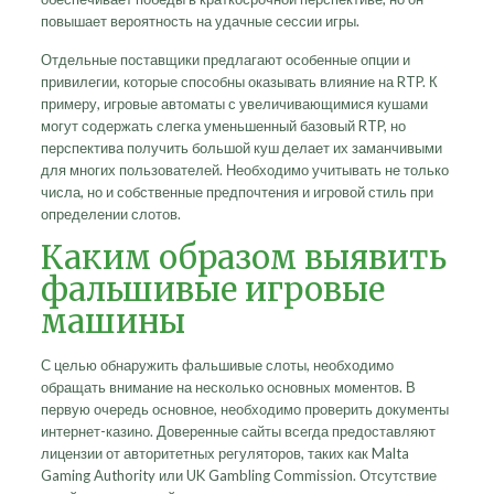
повышает вероятность на удачные сессии игры.
Отдельные поставщики предлагают особенные опции и
привилегии, которые способны оказывать влияние на RTP. К
примеру, игровые автоматы с увеличивающимися кушами
могут содержать слегка уменьшенный базовый RTP, но
перспектива получить большой куш делает их заманчивыми
для многих пользователей. Необходимо учитывать не только
числа, но и собственные предпочтения и игровой стиль при
определении слотов.
Каким образом выявить
фальшивые игровые
машины
С целью обнаружить фальшивые слоты, необходимо
обращать внимание на несколько основных моментов. В
первую очередь основное, необходимо проверить документы
интернет-казино. Доверенные сайты всегда предоставляют
лицензии от авторитетных регуляторов, таких как Malta
Gaming Authority или UK Gambling Commission. Отсутствие