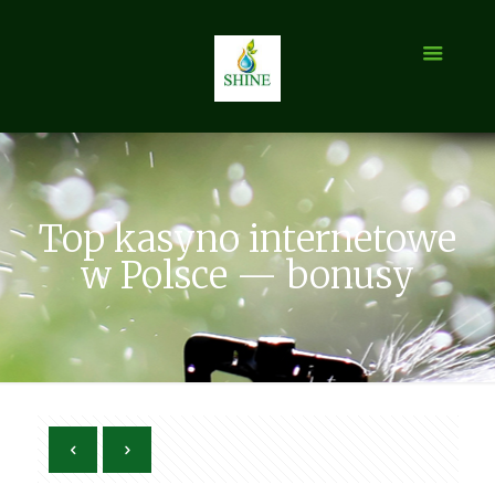
Top kasyno internetowe
w Polsce — bonusy