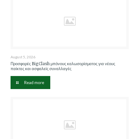
August 5, 2026
Προσφορές BigClash μπόνους καλωσορίσματος για νέους
παίκτες και ασφαλείς συναλλαγές
Read more