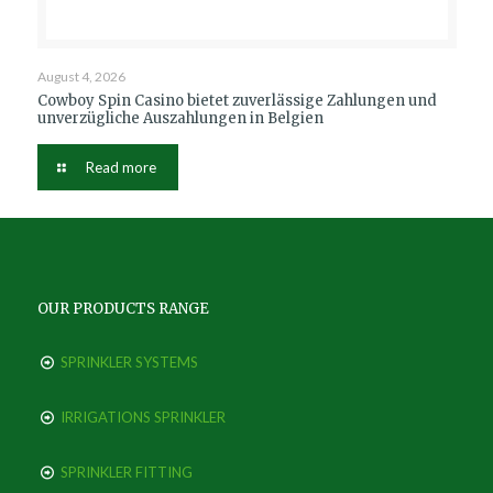
August 4, 2026
Cowboy Spin Casino bietet zuverlässige Zahlungen und
unverzügliche Auszahlungen in Belgien
Read more
OUR PRODUCTS RANGE
SPRINKLER SYSTEMS
IRRIGATIONS SPRINKLER
SPRINKLER FITTING