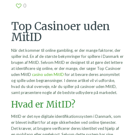
0
Top Casinoer uden
MitID
Når det kommer til online gambling, er der mange faktorer, der
spiller ind. En af de største bekymringer for spillere i Danmark er
brugen af MitID. Selvom MitID er designet til at gøre det lettere
at identificere sig online, er der mange, der søger Top Casinoer
uden MitID
casino uden MitID
for at bevare deres anonymitet
og spille uden begrænsninger. I denne artikel vil vi udforske,
hvad du skal overveje, når du spiller på casinoer uden MitID,
samt præsentere nogle af de bedste udbydere på markedet.
Hvad er MitID?
MitID er det nye digitale identifikationssystem i Danmark, som
er blevet indført for at øge sikkerheden ved online tjenester.
Det kræver, at brugere verificerer deres identitet ved hjælp af
en mobilapp eller nøglekort. Selvom dette system har sine