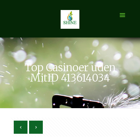
Top Casinoer uden
MitID 413614034