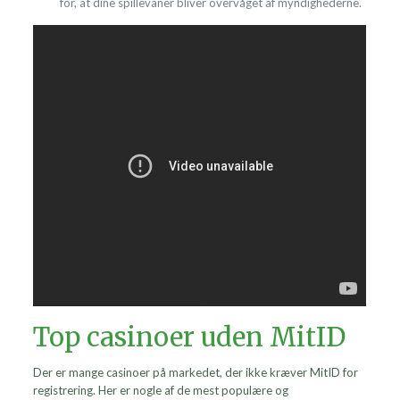
for, at dine spillevaner bliver overvåget af myndighederne.
Top casinoer uden MitID
Der er mange casinoer på markedet, der ikke kræver MitID for
registrering. Her er nogle af de mest populære og