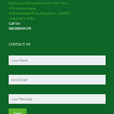
Raj Gopal G.(Proprietor) 364, 4th Cross,
Vidyamanyanagar,
Vishwaneedam Post, Bengaluru - 560091
, Karnataka, India
Call Us:
08588849199
CONTACT US