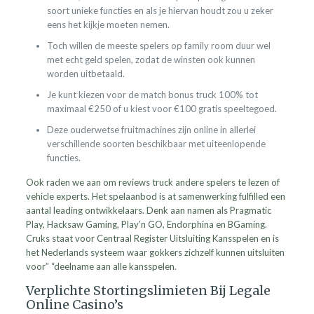
soort unieke functies en als je hiervan houdt zou u zeker
eens het kijkje moeten nemen.
Toch willen de meeste spelers op family room duur wel
met echt geld spelen, zodat de winsten ook kunnen
worden uitbetaald.
Je kunt kiezen voor de match bonus truck 100% tot
maximaal €250 of u kiest voor €100 gratis speeltegoed.
Deze ouderwetse fruitmachines zijn online in allerlei
verschillende soorten beschikbaar met uiteenlopende
functies.
Ook raden we aan om reviews truck andere spelers te lezen of
vehicle experts. Het spelaanbod is at samenwerking fulfilled een
aantal leading ontwikkelaars. Denk aan namen als Pragmatic
Play, Hacksaw Gaming, Play’n GO, Endorphina en BGaming.
Cruks staat voor Centraal Register Uitsluiting Kansspelen en is
het Nederlands systeem waar gokkers zichzelf kunnen uitsluiten
voor” “deelname aan alle kansspelen.
Verplichte Stortingslimieten Bij Legale
Online Casino’s