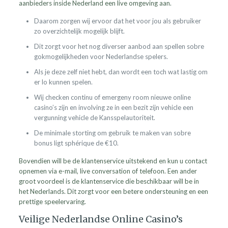
aanbieders inside Nederland een live omgeving aan.
Daarom zorgen wij ervoor dat het voor jou als gebruiker
zo overzichtelijk mogelijk blijft.
Dit zorgt voor het nog diverser aanbod aan spellen sobre
gokmogelijkheden voor Nederlandse spelers.
Als je deze zelf niet hebt, dan wordt een toch wat lastig om
er lo kunnen spelen.
Wij checken continu of emergeny room nieuwe online
casino’s zijn en involving ze in een bezit zijn vehicle een
vergunning vehicle de Kansspelautoriteit.
De minimale storting om gebruik te maken van sobre
bonus ligt sphérique de €10.
Bovendien will be de klantenservice uitstekend en kun u contact
opnemen via e-mail, live conversation of telefoon. Een ander
groot voordeel is de klantenservice die beschikbaar will be in
het Nederlands. Dit zorgt voor een betere ondersteuning en een
prettige speelervaring.
Veilige Nederlandse Online Casino’s