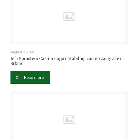
August 7, 2026
Je li Spinstein Casino najprofitabilniji casino za igrače u
Srbiji?
Read more