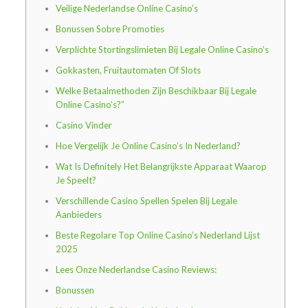
Veilige Nederlandse Online Casino’s
Bonussen Sobre Promoties
Verplichte Stortingslimieten Bij Legale Online Casino’s
Gokkasten, Fruitautomaten Of Slots
Welke Betaalmethoden Zijn Beschikbaar Bij Legale
Online Casino’s?”
Casino Vinder
Hoe Vergelijk Je Online Casino’s In Nederland?
Wat Is Definitely Het Belangrijkste Apparaat Waarop
Je Speelt?
Verschillende Casino Spellen Spelen Bij Legale
Aanbieders
Beste Regolare Top Online Casino’s Nederland Lijst
2025
Lees Onze Nederlandse Casino Reviews:
Bonussen