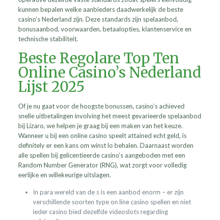
kunnen bepalen welke aanbieders daadwerkelijk de beste
casino’s Nederland zijn. Deze standards zijn spelaanbod,
bonusaanbod, voorwaarden, betaalopties, klantenservice en
technische stabiliteit.
Beste Regolare Top Ten
Online Casino’s Nederland
Lijst 2025
Of je nu gaat voor de hoogste bonussen, casino’s achieved
snelle uitbetalingen involving het meest gevarieerde spelaanbod
bij Lizaro, we helpen je graag bij een maken van het keuze.
Wanneer u bij een online casino speelt attained echt geld, is
definitely er een kans om winst lo behalen. Daarnaast worden
alle spellen bij gelicentieerde casino’s aangeboden met een
Random Number Generator (RNG), wat zorgt voor volledig
eerlijke en willekeurige uitslagen.
In para wereld van de s is een aanbod enorm – er zijn
verschillende soorten type on line casino spellen en niet
ieder casino bied dezelfde videoslots regarding