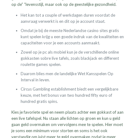
op de” “levensstijl, maar ook op de geestelijke gezondheid.
Het kan tot a couple of werkdagen duren voordat de
aanvraag verwerkt is en dit op je account staat.
Omdat je bij de meeste Nederlandse casino sites gratis
kunt spelen krijg u een goede indruk van de kwaliteiten en
capaciteiten voor je een accounts aanmaakt.
Zowel op je pc als mobiel kun je de verschillende online
gokkasten sobre live tafels, zoals blackjack en different
roulette games spelen.
Daarom blies men de landelijke Wet Kansspelen Op
Interval in leven.
Circus Gambling establishment biedt een vergelijkbare
keuze, met het bonus van two hundred fifty euro of
hundred gratis spins.
Kies je favoriete spel en neem plaats achter een gokkast of aan
een live tafelspel. Nu staan alle lichten op groen en kun u geld
gaan geld overmaken om vervolgens mee te spelen. Hier moet
je soms een minimum voor storten en soms is het ook
verstandig om juist meer te geld overmaken zodat je meer