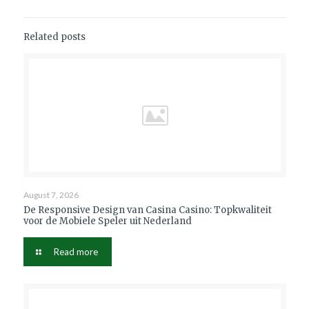
Related posts
August 7, 2026
De Responsive Design van Casina Casino: Topkwaliteit
voor de Mobiele Speler uit Nederland
Read more