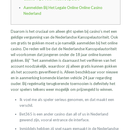
Aanmelden Bij Het Legale Online Online Casino
Nederland
Daarom is het cruciaal om alleen ght spelen bij casino’s met een
geldige vergunning van de Nederlandse Kansspelautoriteit. Ook
om gratis te gokken moet u je namelijk aanmelden bij het online
casino. De reden will be dat de Nederlandse Kansspelautoriteit
wil voorkomen dat jongeren onder de 18 jaar online kunnen
gokken. Bij” “het aanmelden is daarnaast het verifiëren van het
account noodzakelijk, waardoor zij alleen gratis kunnen gokken
als het accounts geverifieerd is. Alleen beschikbaar voor nieuwe
en in aanmerking komende klanten vehicle 24 jaar regarding
ouder. Bij regelmatig terugkerende toernooien is definitely het
voor spelers telkens weer mogelijk om prijzengeld lo winnen.
Ik voel me als speler serieus genomen, en dat maakt een
verschil.
Bet365 is een ander casino dan all of us in Nederland
gewend zijn, vooral entrance de interface.
Inmiddels hebben zij snel naam gemaakt in de Nederlandse