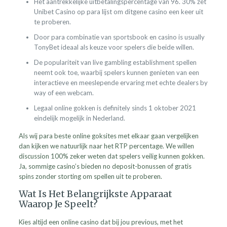
Het aantrekkelijke uitbetalingspercentage van 96. 30% zet
Unibet Casino op para lijst om ditgene casino een keer uit
te proberen.
Door para combinatie van sportsbook en casino is usually
TonyBet ideaal als keuze voor spelers die beide willen.
De populariteit van live gambling establishment spellen
neemt ook toe, waarbij spelers kunnen genieten van een
interactieve en meeslepende ervaring met echte dealers by
way of een webcam.
Legaal online gokken is definitely sinds 1 oktober 2021
eindelijk mogelijk in Nederland.
Als wij para beste online goksites met elkaar gaan vergelijken
dan kijken we natuurlijk naar het RTP percentage. We willen
discussion 100% zeker weten dat spelers veilig kunnen gokken.
Ja, sommige casino’s bieden no deposit-bonussen of gratis
spins zonder storting om spellen uit te proberen.
Wat Is Het Belangrijkste Apparaat
Waarop Je Speelt?
Kies altijd een online casino dat bij jou previous, met het