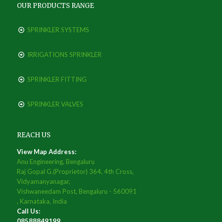
OUR PRODUCTS RANGE
SPRINKLER SYSTEMS
IRRIGATIONS SPRINKLER
SPRINKLER FITTING
SPRINKLER VALVES
REACH US
View Map Address:
Anu Engineering, Bengaluru
Raj Gopal G.(Proprietor) 364, 4th Cross,
Vidyamanyanagar,
Vishwaneedam Post, Bengaluru - 560091
, Karnataka, India
Call Us:
08588849199