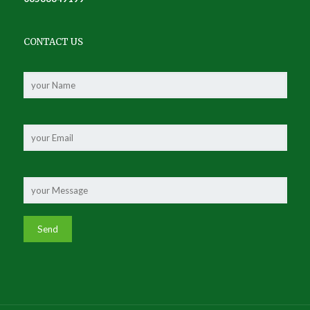
CONTACT US