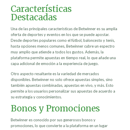
Características
Destacadas
Una de las principales características de Betwinner es su amplia
oferta de deportes y eventos en los que se puede apostar.
Desde deportes populares como el fútbol, baloncesto y tenis,
hasta opciones menos comunes, Betwinner cubre un espectro
muy amplio que atiende a todos los gustos. Además, la
plataforma permite apuestas en tiempo real, lo que añade una
capa adicional de emoción a la experiencia de juego.
Otro aspecto resaltante es la variedad de mercados
disponibles. Betwinner no solo ofrece apuestas simples, sino
también apuestas combinadas, apuestas en vivo, y más. Esto
permite a los usuarios personalizar sus apuestas de acuerdo a
su estrategia y conocimientos.
Bonos y Promociones
Betwinner es conocido por sus generosos bonos y
promociones, lo que convierte a la plataforma en un lugar