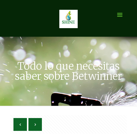
Todo lo que necesitas
saber sobre Betwinner