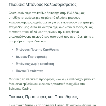
Πλούσια Μπόνους Καλωσορίσματος
Όταν μπαίνουμε στο καζίνο Spinanga στην Ελλάδα, μας
υποδέχεται αμέσως μια σειρά από πλούσια μπόνους
καλωσορίσματος, σχεδιασμένα για να ενισχύσουν την εμπειρία
παιχνιδιού μας. Αυτά τα κίνητρα όχι μόνο κάνουν το ταξίδι μας
συναρπαστικό, αλλά μας παρέχουν την ευκαιρία να
απολαμβάνουμε περισσότερα από αυτά που αγαπάμε. Δείτε τι
μπορούμε να προσδοκούμε:
Μπόνους Πρώτης Κατάθεσης
Δωρεάν Περιστροφές
Μπόνους χωρίς κατάθεση
Πόντοι Πιστότητας
Με αυτές τις πλούσιες προσφορές, νιώθουμε καλοδεχούμενοι και
έτοιμοι να εμβαθύνουμε σε συναρπαστικά παιχνίδια στο
Spinanga Casino!
Τακτικές Προσφορές και Προωθήσεις
Ενώ ανακαλύπτουμε το Spinanga Casino, θα ανακαλύψουμε μια