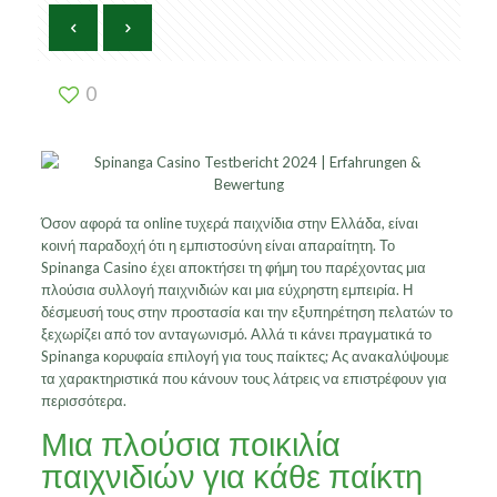
0
Όσον αφορά τα online τυχερά παιχνίδια στην Ελλάδα, είναι
κοινή παραδοχή ότι η εμπιστοσύνη είναι απαραίτητη. Το
Spinanga Casino έχει αποκτήσει τη φήμη του παρέχοντας μια
πλούσια συλλογή παιχνιδιών και μια εύχρηστη εμπειρία. Η
δέσμευσή τους στην προστασία και την εξυπηρέτηση πελατών το
ξεχωρίζει από τον ανταγωνισμό. Αλλά τι κάνει πραγματικά το
Spinanga κορυφαία επιλογή για τους παίκτες; Ας ανακαλύψουμε
τα χαρακτηριστικά που κάνουν τους λάτρεις να επιστρέφουν για
περισσότερα.
Μια πλούσια ποικιλία
παιχνιδιών για κάθε παίκτη