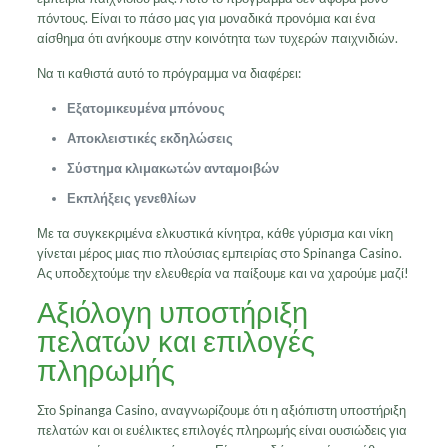
πόντους. Είναι το πάσο μας για μοναδικά προνόμια και ένα
αίσθημα ότι ανήκουμε στην κοινότητα των τυχερών παιχνιδιών.
Να τι καθιστά αυτό το πρόγραμμα να διαφέρει:
Εξατομικευμένα μπόνους
Αποκλειστικές εκδηλώσεις
Σύστημα κλιμακωτών ανταμοιβών
Εκπλήξεις γενεθλίων
Με τα συγκεκριμένα ελκυστικά κίνητρα, κάθε γύρισμα και νίκη
γίνεται μέρος μιας πιο πλούσιας εμπειρίας στο Spinanga Casino.
Ας υποδεχτούμε την ελευθερία να παίξουμε και να χαρούμε μαζί!
Αξιόλογη υποστήριξη
πελατών και επιλογές
πληρωμής
Στο Spinanga Casino, αναγνωρίζουμε ότι η αξιόπιστη υποστήριξη
πελατών και οι ευέλικτες επιλογές πληρωμής είναι ουσιώδεις για