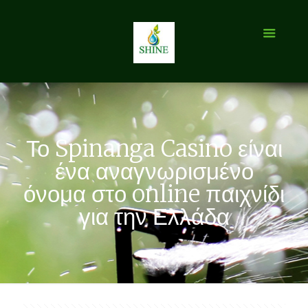
Το Spinanga Casino είναι
ένα αναγνωρισμένο
όνομα στο online παιχνίδι
για την Ελλάδα