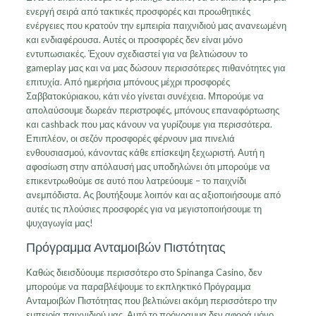
ενεργή σειρά από τακτικές προσφορές και προωθητικές
ενέργειες που κρατούν την εμπειρία παιχνιδιού μας ανανεωμένη
και ενδιαφέρουσα. Αυτές οι προσφορές δεν είναι μόνο
εντυπωσιακές. Έχουν σχεδιαστεί για να βελτιώσουν το
gameplay μας και να μας δώσουν περισσότερες πιθανότητες για
επιτυχία. Από ημερήσια μπόνους μέχρι προσφορές
Σαββατοκύριακου, κάτι νέο γίνεται συνέχεια. Μπορούμε να
απολαύσουμε δωρεάν περιστροφές, μπόνους επαναφόρτωσης
και cashback που μας κάνουν να γυρίζουμε για περισσότερα.
Επιπλέον, οι σεζόν προσφορές φέρνουν μια πινελιά
ενθουσιασμού, κάνοντας κάθε επίσκεψη ξεχωριστή. Αυτή η
αφοσίωση στην απόλαυσή μας υποδηλώνει ότι μπορούμε να
επικεντρωθούμε σε αυτό που λατρεύουμε – το παιχνίδι
ανεμπόδιστα. Ας βουτήξουμε λοιπόν και ας αξιοποιήσουμε από
αυτές τις πλούσιες προσφορές για να μεγιστοποιήσουμε τη
ψυχαγωγία μας!
Πρόγραμμα Ανταμοιβών Πιστότητας
Καθώς διεισδύουμε περισσότερο στο Spinanga Casino, δεν
μπορούμε να παραβλέψουμε το εκπληκτικό Πρόγραμμα
Ανταμοιβών Πιστότητας που βελτιώνει ακόμη περισσότερο την
εμπειρία παιχνιδιού μας. Αυτό το πρόγραμμα δεν αφορά μόνο