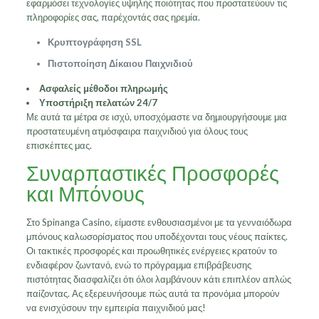
εφαρμόσει τεχνολογίες υψηλής ποιότητας που προστατεύουν τις
πληροφορίες σας, παρέχοντάς σας ηρεμία.
Κρυπτογράφηση SSL
Πιστοποίηση Δίκαιου Παιχνιδιού
Ασφαλείς μέθοδοι πληρωμής
Υποστήριξη πελατών 24/7
Με αυτά τα μέτρα σε ισχύ, υποσχόμαστε να δημιουργήσουμε μια
προστατευμένη ατμόσφαιρα παιχνιδιού για όλους τους
επισκέπτες μας.
Συναρπαστικές Προσφορές
και Μπόνους
Στο Spinanga Casino, είμαστε ενθουσιασμένοι με τα γενναιόδωρα
μπόνους καλωσορίσματος που υποδέχονται τους νέους παίκτες.
Οι τακτικές προσφορές και προωθητικές ενέργειες κρατούν το
ενδιαφέρον ζωντανό, ενώ το πρόγραμμα επιβράβευσης
πιστότητας διασφαλίζει ότι όλοι λαμβάνουν κάτι επιπλέον απλώς
παίζοντας. Ας εξερευνήσουμε πώς αυτά τα προνόμια μπορούν
να ενισχύσουν την εμπειρία παιχνιδιού μας!