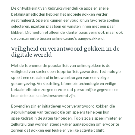
De ontwikkeling van gebruiksvriendelijke apps en snelle
betalingsmethoden hebben het mobiele gokken verder
gestimuleerd. Spelers kunnen eenvoudig hun favoriete spellen
selecteren, inzetten plaatsen en winsten innen met een paar
klikken. Dit heeft niet alleen de klantenbasis vergroot, maar ook
de concurrentie tussen online casino’s aangewakkerd.
Veiligheid en verantwoord gokken in de
digitale wereld
Met de toenemende populariteit van online gokken is de
veiligheid van spelers een topprioriteit geworden. Technologie
speelt een cruciale rol in het waarborgen van een veilige
gokomgeving. Versleuteling, biometrietechnologie en veilige
betaalmethoden zorgen ervoor dat persoonlijke gegevens en
financiële transacties beschermd zijn.
Bovendien zijn er initiatieven voor verantwoord gokken die
gebruikmaken van technologie om spelers te helpen hun
speelgedrag in de gaten te houden. Tools zoals speellimieten en
zelfuitsluiting worden steeds vaker aangeboden om ervoor te
zorgen dat gokken een leuke en veilige activiteit blijft.