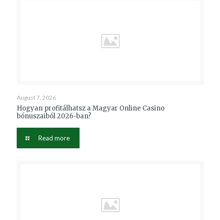
August 7, 2026
Hogyan profitálhatsz a Magyar Online Casino
bónuszaiból 2026-ban?
Read more