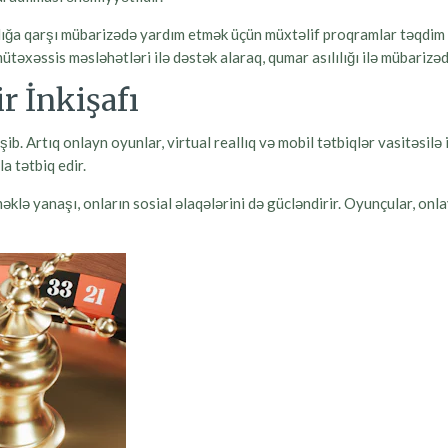
ılılığa qarşı mübarizədə yardım etmək üçün müxtəlif proqramlar təqdim
ütəxəssis məsləhətləri ilə dəstək alaraq, qumar asılılığı ilə mübarizəd
 İnkişafı
şib. Artıq onlayn oyunlar, virtual reallıq və mobil tətbiqlər vasitəsi
a tətbiq edir.
klə yanaşı, onların sosial əlaqələrini də gücləndirir. Oyunçular, onla