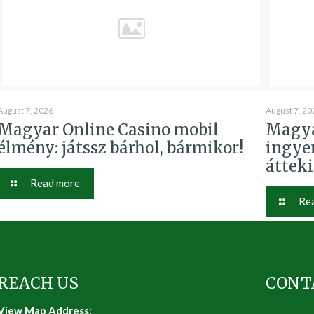
August 7, 2026
August 7, 20
Magyar Online Casino mobil
Magya
élmény: játssz bárhol, bármikor!
ingye
áttek
Read more
Re
REACH US
CONT
View Map Address: