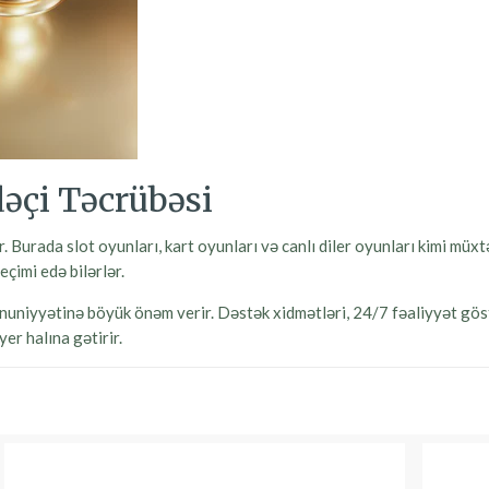
dəçi Təcrübəsi
 Burada slot oyunları, kart oyunları və canlı diler oyunları kimi müxt
çimi edə bilərlər.
əmnuniyyətinə böyük önəm verir. Dəstək xidmətləri, 24/7 fəaliyyət gö
er halına gətirir.