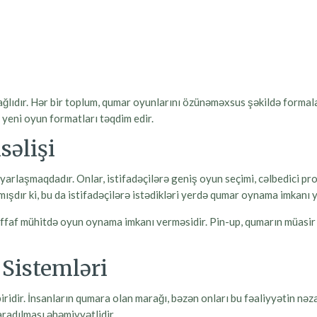
ə bağlıdır. Hər bir toplum, qumar oyunlarını özünəməxsus şəkildə forma
 yeni oyun formatları təqdim edir.
səlişi
arlaşmaqdadır. Onlar, istifadəçilərə geniş oyun seçimi, cəlbedici pr
ışdır ki, bu da istifadəçilərə istədikləri yerdə qumar oynama imkanı y
əffaf mühitdə oyun oynama imkanı verməsidir. Pin-up, qumarın müasir d
 Sistemləri
iridir. İnsanların qumara olan marağı, bəzən onları bu fəaliyyətin nəza
aradılması əhəmiyyətlidir.