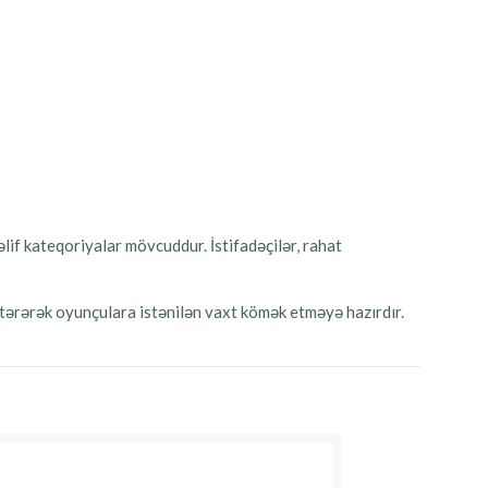
əlif kateqoriyalar mövcuddur. İstifadəçilər, rahat
stərərək oyunçulara istənilən vaxt kömək etməyə hazırdır.