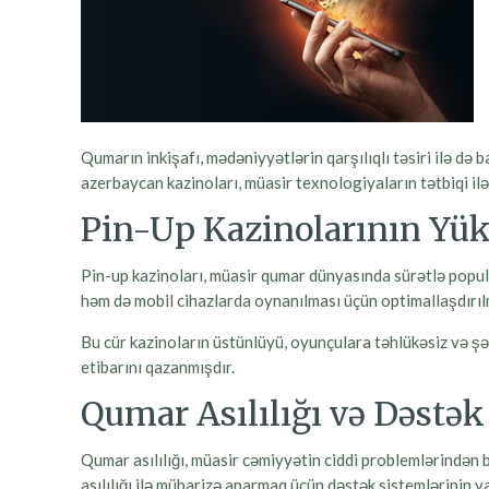
Qumarın inkişafı, mədəniyyətlərin qarşılıqlı təsiri ilə d
azerbaycan kazinoları, müasir texnologiyaların tətbiqi ilə
Pin-Up Kazinolarının Yük
Pin-up kazinoları, müasir qumar dünyasında sürətlə populy
həm də mobil cihazlarda oynanılması üçün optimallaşdırılm
Bu cür kazinoların üstünlüyü, oyunçulara təhlükəsiz və ş
etibarını qazanmışdır.
Qumar Asılılığı və Dəstək
Qumar asılılığı, müasir cəmiyyətin ciddi problemlərindən b
asılılığı ilə mübarizə aparmaq üçün dəstək sistemlərinin y