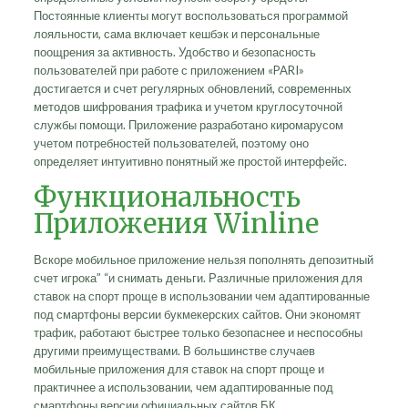
Постоянные клиенты могут воспользоваться программой
лояльности, сама включает кешбэк и персональные
поощрения за активность. Удобство и безопасность
пользователей при работе с приложением «PARI»
достигается и счет регулярных обновлений, современных
методов шифрования трафика и учетом круглосуточной
службы помощи. Приложение разработано киромарусом
учетом потребностей пользователей, поэтому оно
определяет интуитивно понятный же простой интерфейс.
Функциональность
Приложения Winline
Вскоре мобильное приложение нельзя пополнять депозитный
счет игрока” “и снимать деньги. Различные приложения для
ставок на спорт проще в использовании чем адаптированные
под смартфоны версии букмекерских сайтов. Они экономят
трафик, работают быстрее только безопаснее и неспособны
другими преимуществами. В большинстве случаев
мобильные приложения для ставок на спорт проще и
практичнее а использовании, чем адаптированные под
смартфоны версии официальных сайтов БК.