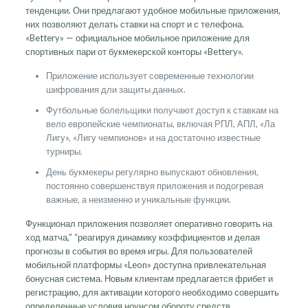
тенденции. Они предлагают удобное мобильные приложения,
них позволяют делать ставки на спорт и с телефона.
«Bettery» — официальное мобильное приложение для
спортивных пари от букмекерской конторы «Bettery».
Приложение использует современные технологии
шифрования дли защиты данных.
Футбольные болельщики получают доступ к ставкам на
вело европейские чемпионаты, включая РПЛ, АПЛ, «Ла
Лигу», «Лигу чемпионов» и на достаточно известные
турниры.
День букмекеры регулярно выпускают обновления,
постоянно совершенствуя приложения и подогревая
важные, а неизменно и уникальные функции.
Функционал приложения позволяет оперативно говорить на
ход матча,” “реагируя динамику коэффициентов и делая
прогнозы в события во время игры. Для пользователей
мобильной платформы «Leon» доступна привлекательная
бонусная система. Новым клиентам предлагается фрибет и
регистрацию, для активации которого необходимо совершить
определенные условия ноунсом обороту средств.