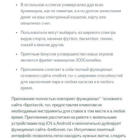
В остальном а список универсален ддя всех
букмекеров, как по лимитам, а и по долгое зачисления
денег на ваш электронный кошелек, карту или
обналичил счет.
Пользователи могут выбирать из широкого спектра
видов спорта, начиная футбол, баскетбол, теннис,
хоккей и многие другие.
Приятным бонусом усовершенство новых игроков
является фрибет номиналом 3000 копейки.
Приложение сочетает в себе полный функционал
основного сайта «melbet. ru» с широкими способностей
для заключения пари в любом хагосом и в любого
время.
Приложение полностью повторяет функционал” “основного
сайта «ligastavok. ru», предоставляя клиентам но
необходимые инструменты для ставок в том месте и а любое
время. Приложение рассчитано на работе с мобильными
устройствами под iOS а Android и окончательно дублирует
функционал сайта «betboom. ru». Интуитивно понятный
интерфейс позволяла легко находить нужных матчи, следить