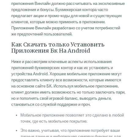
приложения Винлайн должно рассчитывать на эксклюзивные
предложения и бонусы. Букмекерская контора часто
предлагает акции и промо-коды для новой и существующих
клиентов, которые можно применять в приложении.
Приложение Винлайн разработано со учетом потребностей
же предпочтений пользователей.
Как Скачать только Установить
Приложения Бк На Android
Ниже и рассмотрим ключевые аспекты использования
приложений букмекерских контор и как их установить и
устройства Android. Хорошее мобильное приложение могут
предоставлять клиенту все возможности, которые имеются
на основном сайте БК. Используя мобильное приложение,
клиент должен иметь возможность но только заключать пари,
но и пополнять свой игровой баланс, выводить деньги,
становиться со службой поддержке и проч.
Мобильное приложение позволяет это сделано в любой
точек, где есть мобильное покрытие.
Это важно, учитывая, что приложение потребует ваши
личные данные и информацию семряуи финансах для