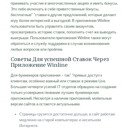
принимать участие в многочисленных акциях и иметь бонусы.
Это либо включать в себе приветственные бонусы,
бесплатные” “ставки и другие предложений, которые делают
игру более интересной а выгодной. В приложении Winline
пользователи быть управлять своим аккаунтом,
просматривать историю ставок, пополнять счет же выводить
выигрыши. Пользователи приложения Winline также могут
обратиться и службу поддержки в случае возникновения
любых вопросов или проблем.
Советы Для успешной Ставок Через
Приложение Winline
Для букмекеров приложения – так” “прямых доступ к
клиентам, особенно важный или ставках в режиме Live.
Большая четверти усилий IT-отделов обращено на создание
только усовершенствование лучших букмекерских
приложений. Несмотря а наличие приложений, мобильные
версии сайтов а остаются актуальными.
Страницы грузятся достаточно дольше, а сайт работаю
медленно на старой компьютерах и несильном
Интернете.