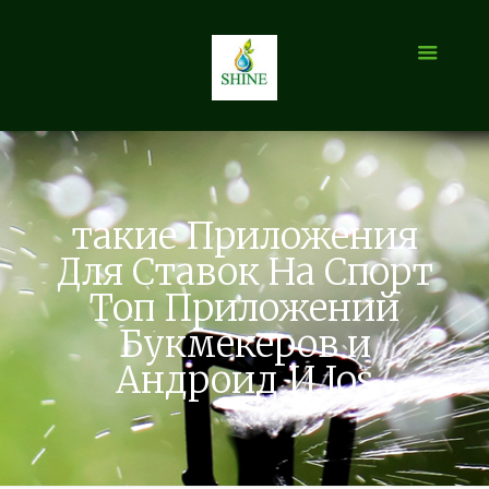
такие Приложения
Для Ставок На Спорт
Топ Приложений
Букмекеров и
Андроид И Ios