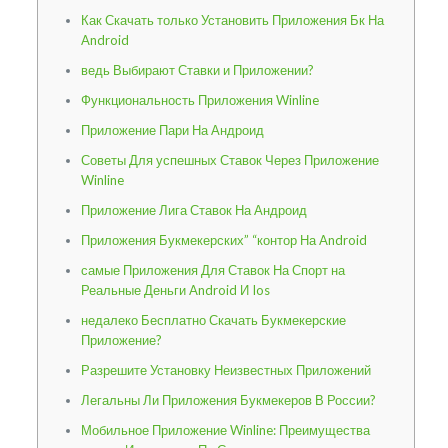
Как Скачать только Установить Приложения Бк На
Android
ведь Выбирают Ставки и Приложении?
Функциональность Приложения Winline
Приложение Пари На Андроид
Советы Для успешных Ставок Через Приложение
Winline
Приложение Лига Ставок На Андроид
Приложения Букмекерских” “контор На Android
самые Приложения Для Ставок На Спорт на
Реальные Деньги Android И Ios
недалеко Бесплатно Скачать Букмекерские
Приложение?
Разрешите Установку Неизвестных Приложений
Легальны Ли Приложения Букмекеров В России?
Мобильное Приложение Winline: Преимущества