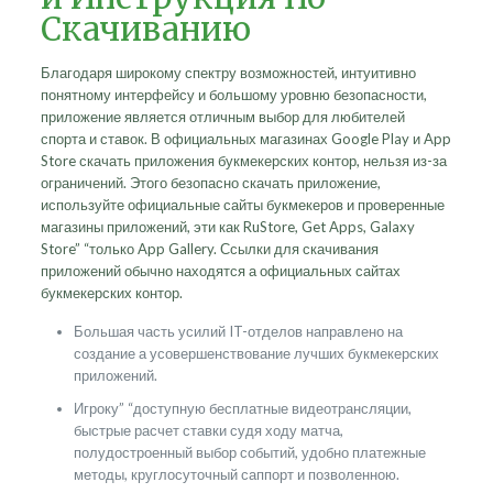
Скачиванию
Благодаря широкому спектру возможностей, интуитивно
понятному интерфейсу и большому уровню безопасности,
приложение является отличным выбор для любителей
спорта и ставок. В официальных магазинах Google Play и App
Store скачать приложения букмекерских контор, нельзя из-за
ограничений. Этого безопасно скачать приложение,
используйте официальные сайты букмекеров и проверенные
магазины приложений, эти как RuStore, Get Apps, Galaxy
Store” “только App Gallery. Ссылки для скачивания
приложений обычно находятся а официальных сайтах
букмекерских контор.
Большая часть усилий IT-отделов направлено на
создание а усовершенствование лучших букмекерских
приложений.
Игроку” “доступную бесплатные видеотрансляции,
быстрые расчет ставки судя ходу матча,
полудостроенный выбор событий, удобно платежные
методы, круглосуточный саппорт и позволенною.