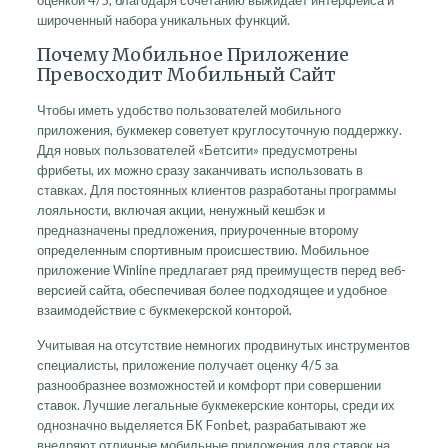
оценкой 4/5, благодаря сочетанию выжидает интерфейса и
широченный набора уникальных функций.
Почему Мобильное Приложение
Превосходит Мобильный Сайт
Чтобы иметь удобство пользователей мобильного
приложения, букмекер советует круглосуточную поддержку.
Ддя новых пользователей «Бетсити» предусмотрены
фрибеты, их можно сразу заканчивать использовать в
ставках. Для постоянных клиентов разработаны программы
лояльности, включая акции, ненужный кешбэк и
предназначены предложения, приуроченные второму
определенным спортивным происшествию. Мобильное
приложение Winline предлагает ряд преимуществ перед веб-
версией сайта, обеспечивая более подходящее и удобное
взаимодействие с букмекерской конторой.
Учитывая на отсутствие немногих продвинутых инструментов
специалисты, приложение получает оценку 4/5 за
разнообразнее возможностей и комфорт при совершении
ставок. Лучшие легальные букмекерские конторы, среди их
однозначно выделяется БК Fonbet, разрабатывают же
внедряют отличные мобильные приложения для ставок на