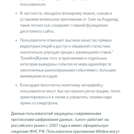
пользователя.
В частности, обходили блокировку можно, скачав и
установив мобильное приложение от 1win на Андроид,
такое полностью сохраняет главной функционал
десктопного сайта.
Пользователи отмечают высокое качество прямых
видеотрансляций и доступ к обширной статистике,
значительно упрощая процесс размещения ставок.”
“[newline]Кроме того, в приложении в отдельных
категории выведены события из мира единоборств
наполненные разнообразными событиями с большим
минимумом исходов.
Благодаря безотчетно понятному интерфейсу
пользователи могут быстро прошло регистрацию, легко
ориентироваться в линии а управлять своими пари
прямо со смартфона.
Данные пользователей защищены современными
протоколами шифрования данных. «Leon» работает на
российского рынке с 2007 года и имеет официальную
лицензию ФНС РФ. Пользователи приложения Winline могут