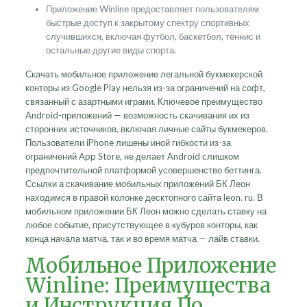
Приложение Winline предоставляет пользователям
быстрые доступ к закрытому спектру спортивных
случившихся, включая футбол, баскетбол, теннис и
остальные другие виды спорта.
Скачать мобильное приложение легальной букмекерской
конторы из Google Play нельзя из-за ограничений на софт,
связанный с азартными играми. Ключевое преимущество
Android-приложений — возможность скачивания их из
сторонних источников, включая личные сайты букмекеров.
Пользователи iPhone лишены иной гибкости из-за
ограничений App Store, не делает Android слишком
предпочтительной платформой усовершенство беттинга.
Ссылки а скачивание мобильных приложений БК Леон
находимся в правой колонке десктопного сайта leon. ru. В
мобильном приложении БК Леон можно сделать ставку на
любое событие, присутствующее в кубуров конторы, как
конца начала матча, так и во время матча — лайв ставки.
Мобильное Приложение
Winline: Преимущества
и Инструкция По