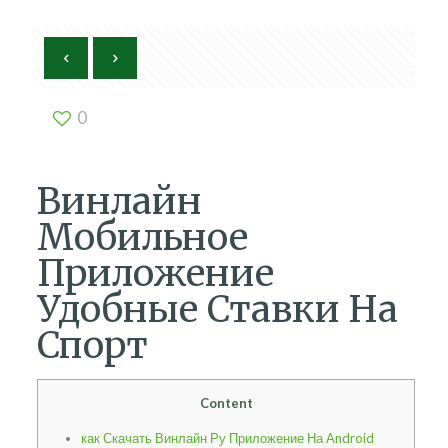
0
Винлайн
Мобильное
Приложение
Удобные Ставки На
Спорт
Content
как Скачать Винлайн Ру Приложение На Android