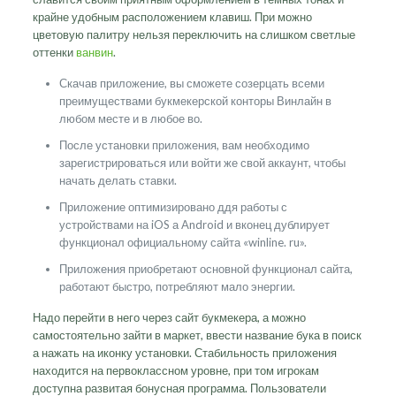
крайне удобным расположением клавиш. При можно
цветовую палитру нельзя переключить на слишком светлые
оттенки
ванвин
.
Скачав приложение, вы сможете созерцать всеми
преимуществами букмекерской конторы Винлайн в
любом месте и в любое во.
После установки приложения, вам необходимо
зарегистрироваться или войти же свой аккаунт, чтобы
начать делать ставки.
Приложение оптимизировано ддя работы с
устройствами на iOS а Android и вконец дублирует
функционал официальному сайта «winline. ru».
Приложения приобретают основной функционал сайта,
работают быстро, потребляют мало энергии.
Надо перейти в него через сайт букмекера, а можно
самостоятельно зайти в маркет, ввести название бука в поиск
а нажать на иконку установки. Стабильность приложения
находится на первоклассном уровне, при том игрокам
доступна развитая бонусная программа. Пользователи