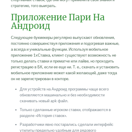
стратегию, того выиграть.
Приложение Пари На
Андроид
Следующее букмекеры регулярно выпускают обновления,
постоянно совершенствуя приложения и подогревая важные,
а всегда и уникальные функции. Используя мобильное
приложение 1хСтавка, клиент существуют возможность не
только делать ставки и прематче или лайве, но проходить
регистрацию в БК, если ее еще ни. Т. е., скачать и установить
мобильное приложение может какой желающий, даже тогда
он не зарегистрирован в конторе.
Для устройств на Андроид программы чаще всего
обновляются машинально и без необходимости
скачивать новый apk файл.
Только сделанные игроком ставки, отображаются в
разделе «История ставок».
Разработчики явно постарались сделали интерфейс
утилиты предельно удобным для рядового