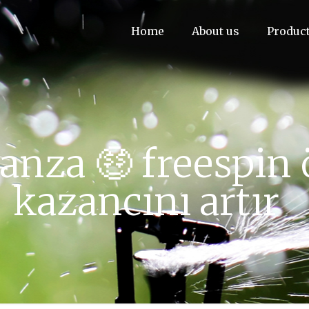
Home
About us
Produc
nza 🤑 freespin öz
kazancını artır