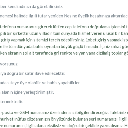
er kendi adınızı da görebilirsiniz.
memesi halinde ilgili tutar yeniden Nesine üyelik hesabınıza aktarılaca
 telefonu numaranızı girerek lütfen cep telefonu doğrulama işlemini ta
lı bir şirkettir uzun yılladır tüm dünyada hizmet veren ulusal bir bahi
riş yapmak için sitemizi tercih edebilirsiniz. 1xbet giriş yapmak ist
üye ile tüm dünyada bahis oynatan büyük güçlü firmadır. İçiniz rahat 
ken ekranın sol alt tarafında gri renkte ve yan yana dizilmiş toplar 
iyorsunuz.
a doğru bir satır ilave edilecektir.
da siteye üye olabilir ve bahis yapabilirler.
alanın içine yerleştirilmiştir.
stermektedir.
 E-posta ve GSM numaranız üzerinden sizi bilgilendireceğiz. Talebiniz
huriyeti nüfus cüzdanınızın ön yüzünde bulunan seri numaranızı, ilgili
 numaranızı, ilgili alana eksiksiz ve doğru bir şekilde yazmalısınız. 