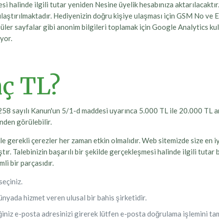
 halinde ilgili tutar yeniden Nesine üyelik hesabınıza aktarılacaktır.
laştırılmaktadır. Hediyenizin doğru kişiye ulaşması için GSM No ve 
püler sayfalar gibi anonim bilgileri toplamak için Google Analytics kull
yor.
ç TL?
7258 sayılı Kanun'un 5/1-d maddesi uyarınca 5.000 TL ile 20.000 TL ara
nden görülebilir.
kle gerekli çerezler her zaman etkin olmalıdır. Web sitemizde size en 
ır. Talebinizin başarılı bir şekilde gerçekleşmesi halinde ilgili tutar 
i bir parçasıdır.
seçiniz.
dünyada hizmet veren ulusal bir bahis şirketidir.
ğiniz e-posta adresinizi girerek lütfen e-posta doğrulama işlemini ta