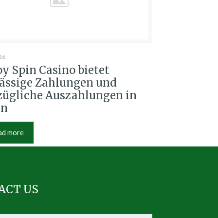
26
y Spin Casino bietet
lässige Zahlungen und
zügliche Auszahlungen in
en
ad more
ACT US