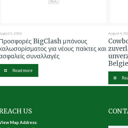
August 5, 2026
August 4, 20
Προσφορές BigClash μπόνους
Cowbo
καλωσορίσματος για νέους παίκτες και
zuver
ασφαλείς συναλλαγές
unver
Belgi
Read more
Re
REACH US
CONT
View Map Address: