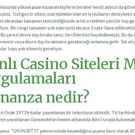
losunda yüksek puan kazanan kişilerle beraber kendi adınızı da görebil
çiniz. Tssf.gov.tr sitesi, size mümkün olan en iyi kullanıcı deneyimini 
ini ekrandan tamamen temizlediğinizde artık o renkten yeni bir top ge
liyor. Bir rengi tamamen yok ederseniz ekrana 3 satır ilave edilecekti
. Bu çerezi devre dışı bırakırsanız, tercihlerinizi kaydedemeyiz. Bu da,
irmeniz veya devre dışı bırakmanız gerekeceği anlamına gelir. Tek at
dar topu yok etmeniz gerekiyor.
nlı Casino Siteleri 
gulamaları
nanza nedir?
Ocak 1973'e kadar yayımlanan bir televizyon dizisidir. TV tarihinde
on yayımlanan Gunsmoke'un hemen arkasında ikinci sırada bulunmakt
rsunuz. “OYUN BİTTİ” penceresinde kazandığınız puana ilave olarak B