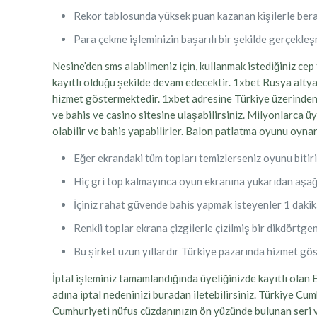
Rekor tablosunda yüksek puan kazanan kişilerle berab
Para çekme işleminizin başarılı bir şekilde gerçekleş
Nesine’den sms alabilmeniz için, kullanmak istediğiniz cep
kayıtlı olduğu şekilde devam edecektir. 1xbet Rusya altyapı
hizmet göstermektedir. 1xbet adresine Türkiye üzerinden gi
ve bahis ve casino sitesine ulaşabilirsiniz. Milyonlarca 
olabilir ve bahis yapabilirler. Balon patlatma oyunu oynar
Eğer ekrandaki tüm topları temizlerseniz oyunu bitir
Hiç gri top kalmayınca oyun ekranına yukarıdan aşağıy
İçiniz rahat güvende bahis yapmak isteyenler 1 dakika
Renkli toplar ekrana çizgilerle çizilmiş bir dikdörtgen 
Bu şirket uzun yıllardır Türkiye pazarında hizmet gö
İptal işleminiz tamamlandığında üyeliğinizde kayıtlı olan
adına iptal nedeninizi buradan iletebilirsiniz. Türkiye Cum
Cumhuriyeti nüfus cüzdanınızın ön yüzünde bulunan seri ve