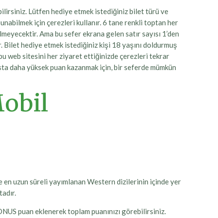
irsiniz. Lütfen hediye etmek istediğiniz bilet türü ve
sunabilmek için çerezleri kullanır. 6 tane renkli toptan her
lmeyecektir. Ama bu sefer ekrana gelen satır sayısı 1’den
r. Bilet hediye etmek istediğiniz kişi 18 yaşını doldurmuş
 bu web sitesini her ziyaret ettiğinizde çerezleri tekrar
ışta daha yüksek puan kazanmak için, bir seferde mümkün
Mobil
 en uzun süreli yayımlanan Western dizilerinin içinde yer
adır.
ONUS puan eklenerek toplam puanınızı görebilirsiniz.