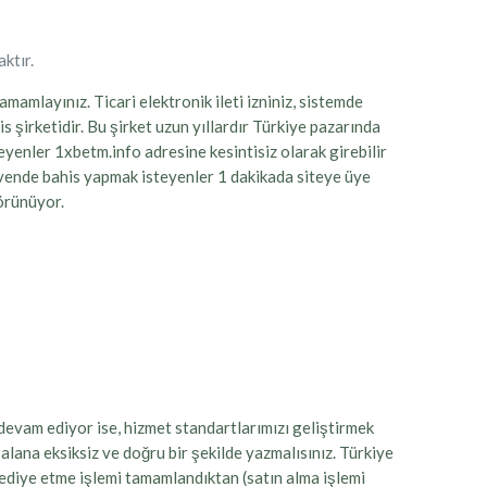
ktır.
mamlayınız. Ticari elektronik ileti izniniz, sistemde
s şirketidir. Bu şirket uzun yıllardır Türkiye pazarında
eyenler 1xbetm.info adresine kesintisiz olarak girebilir
güvende bahis yapmak isteyenler 1 dakikada siteye üye
görünüyor.
 devam ediyor ise, hizmet standartlarımızı geliştirmek
 alana eksiksiz ve doğru bir şekilde yazmalısınız. Türkiye
Hediye etme işlemi tamamlandıktan (satın alma işlemi