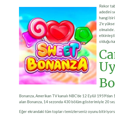
Rekor tab
adedini se
hangi bir
2’e yükse
olmalıdır
etkinleşt
olduğu ka
Ca
Uy
Bo
Bonanza, Amerikan TV kanalı NBC'de 12 Eylül 1959'dan 16 
alan Bonanza, 14 sezonda 430 bölüm gösterimiyle 20 sez
Eğer ekrandaki tüm topları temizlerseniz oyunu bitiriyo