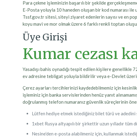
Para çekme işleminizin başarılı bir şekilde gerçekleşmemesi
E-Posta yoluyla 10 haneden oluşan bir kod numarası ile u
Tssf.gov.tr sitesi, siteyi ziyaret edenlerin sayısı ve en po
koyu mavi ve mor olmak üzere 6 farklı renkli toptan oluşu
Üye Girişi
Kumar cezası ka
Yasadışı bahis oynadığı tespit edilen kişilere genellikle 
ev adresine tebligat yoluyla bildirilir veya e-Devlet üzeri
Çerez ayarları tercihlerinizi kaydedebilmemiz için kesinli
işleminiz için banka servislerinden henüz yanıt alınamamışt
doğrulanmış telefon numaranız güvenlik süreçlerinin öneml
Lütfen hediye etmek istediğiniz bilet türü ve adedini 
1xbet Rusya altyapılı bir şirkettir uzun yılladır tüm 
Nesine’den e-posta alabilmeniz için, kullanmak istedi