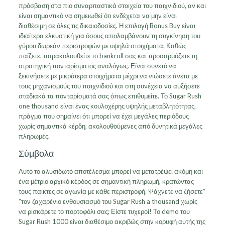
πρόσβαση στα πιο συναρπαστικά στοιχεία του παιχνιδιού, αν και
είναι σημαντικό να σημειωθεί ότι ενδέχεται να μην είναι
διαθέσιμη σε όλες τις δικαιοδοσίες. Η επιλογή Bonus Buy είναι
ιδιαίτερα ελκυστική για όσους απολαμβάνουν τη συγκίνηση του
γύρου δωρεάν περιστροφών με υψηλά στοιχήματα. Καθώς
παίζετε, παρακολουθείτε το bankroll σας και προσαρμόζετε τη
στρατηγική πονταρίσματος αναλόγως. Είναι συνετό να
ξεκινήσετε με μικρότερα στοιχήματα μέχρι να νιώσετε άνετα με
τους μηχανισμούς του παιχνιδιού και στη συνέχεια να αυξήσετε
σταδιακά τα πονταρίσματά σας όπως επιθυμείτε. Το Sugar Rush
one thousand είναι ένας κουλοχέρης υψηλής μεταβλητότητας,
πράγμα που σημαίνει ότι μπορεί να έχει μεγάλες περιόδους
χωρίς σημαντικά κέρδη, ακολουθούμενες από δυνητικά μεγάλες
πληρωμές.
Σύμβολα
Αυτό το αλυσιδωτό αποτέλεσμα μπορεί να μετατρέψει ακόμη και
ένα μέτριο αρχικό κέρδος σε σημαντική πληρωμή, κρατώντας
τους παίκτες σε αγωνία με κάθε περιστροφή. Ψάχνετε να ζήσετε”
“τον ζαχαρένιο ενθουσιασμό του Sugar Rush a thousand χωρίς
να ρισκάρετε το πορτοφόλι σας; Είστε τυχεροί! Το demo του
Sugar Rush 1000 είναι διαθέσιμο ακριβώς στην κορυφή αυτής της