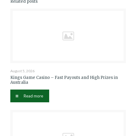
Related posts
August 5, 2026
Kings Game Casino – Fast Payouts and High Prizes in
Australia
Read more