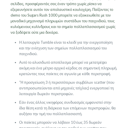
σελίδας, προσφέροντάς σας έναν τρόπο χωρίς ρίσκο να
εξερευνήσετε αυτόν τον απολαυστικό κουλοχέρη. Παίζοντας το
demo του Sugars Rush 1000 μπορείτε να εξοικειωθείτε με τον
μοναδικό μηχανισμό πληρωμών συστάδων του παιχνιδιού, τους
κυλιόμενους κυλίνδρους και τα σημεία πολλαπλασιασμού χωρίς
να ξοδέψετε ούτε μια δεκάρα.
Η λειτουργία Tumble είναι το κλειδί για την ενεργοποίηση
και την ενίσχυση των σημείων πολλαπλασιασμού του
παιχνιδιού.
Αυτό το αλυσιδωτό αποτέλεσμα μπορεί να μετατρέψει
ακόμη και ένα μέτριο αρχικό κέρδος σε σημαντική πληρωμή,
κρατώντας τους παίκτες σε αγωνία με κάθε περιστροφή.
“Η προσγείωση 3 ή περισσότερων συμβόλων scatter (που
αντιπροσωπεύονται από μηχανές τσίχλας) ενεργοποιεί τη
λειτουργία δωρεάν περιστροφών.
Εάν ένας άλλος νικηφόρος συνδυασμός εμφανιστεί στην
ίδια θέση κατά τη διάρκεια των επόμενων περιστροφών, θα
αυξήσει την τιμή του πολλαπλασιαστή.
Οι παίκτες μπορούν να λάβουν 10 έως 35 δωρεάν