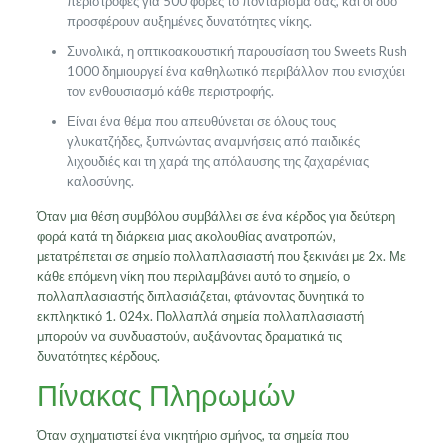
περιστροφές για 500 φορές το ποντάρισμά σας, και οι δύο
προσφέρουν αυξημένες δυνατότητες νίκης.
Συνολικά, η οπτικοακουστική παρουσίαση του Sweets Rush
1000 δημιουργεί ένα καθηλωτικό περιβάλλον που ενισχύει
τον ενθουσιασμό κάθε περιστροφής.
Είναι ένα θέμα που απευθύνεται σε όλους τους
γλυκατζήδες, ξυπνώντας αναμνήσεις από παιδικές
λιχουδιές και τη χαρά της απόλαυσης της ζαχαρένιας
καλοσύνης.
Όταν μια θέση συμβόλου συμβάλλει σε ένα κέρδος για δεύτερη
φορά κατά τη διάρκεια μιας ακολουθίας ανατροπών,
μετατρέπεται σε σημείο πολλαπλασιαστή που ξεκινάει με 2x. Με
κάθε επόμενη νίκη που περιλαμβάνει αυτό το σημείο, ο
πολλαπλασιαστής διπλασιάζεται, φτάνοντας δυνητικά το
εκπληκτικό 1. 024x. Πολλαπλά σημεία πολλαπλασιαστή
μπορούν να συνδυαστούν, αυξάνοντας δραματικά τις
δυνατότητες κέρδους.
Πίνακας Πληρωμών
Όταν σχηματιστεί ένα νικητήριο σμήνος, τα σημεία που