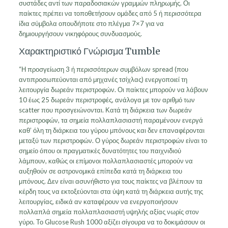
συστάδες αντί των παραδοσιακών γραμμών πληρωμής. Οι
παίκτες πρέπει να τοποθετήσουν ομάδες από 5 ή περισσότερα
ίδια σύμβολα οπουδήποτε στο πλέγμα 7×7 για να
δημιουργήσουν νικηφόρους συνδυασμούς.
Χαρακτηριστικό Γνώρισμα Tumble
“Η προσγείωση 3 ή περισσότερων συμβόλων spread (που
αντιπροσωπεύονται από μηχανές τσίχλας) ενεργοποιεί τη
λειτουργία δωρεάν περιστροφών. Οι παίκτες μπορούν να λάβουν
10 έως 25 δωρεάν περιστροφές, ανάλογα με τον αριθμό των
scatter που προσγειώνονται. Κατά τη διάρκεια των δωρεάν
περιστροφών, τα σημεία πολλαπλασιαστή παραμένουν ενεργά
καθ’ όλη τη διάρκεια του γύρου μπόνους και δεν επαναφέρονται
μεταξύ των περιστροφών. Ο γύρος δωρεάν περιστροφών είναι το
σημείο όπου οι πραγματικές δυνατότητες του παιχνιδιού
λάμπουν, καθώς οι επίμονοι πολλαπλασιαστές μπορούν να
αυξηθούν σε αστρονομικά επίπεδα κατά τη διάρκεια του
μπόνους. Δεν είναι ασυνήθιστο για τους παίκτες να βλέπουν τα
κέρδη τους να εκτοξεύονται στα ύψη κατά τη διάρκεια αυτής της
λειτουργίας, ειδικά αν καταφέρουν να ενεργοποιήσουν
πολλαπλά σημεία πολλαπλασιαστή υψηλής αξίας νωρίς στον
γύρο. Το Glucose Rush 1000 αξίζει σίγουρα να το δοκιμάσουν οι