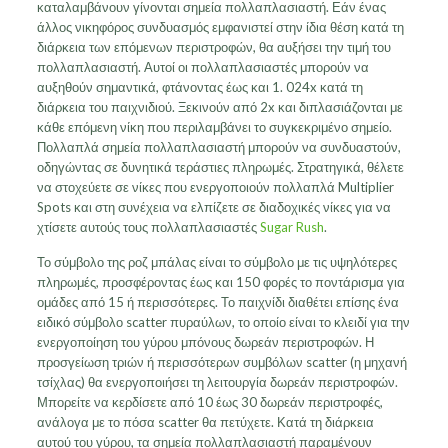
καταλαμβάνουν γίνονται σημεία πολλαπλασιαστή. Εάν ένας
άλλος νικηφόρος συνδυασμός εμφανιστεί στην ίδια θέση κατά τη
διάρκεια των επόμενων περιστροφών, θα αυξήσει την τιμή του
πολλαπλασιαστή. Αυτοί οι πολλαπλασιαστές μπορούν να
αυξηθούν σημαντικά, φτάνοντας έως και 1. 024x κατά τη
διάρκεια του παιχνιδιού. Ξεκινούν από 2x και διπλασιάζονται με
κάθε επόμενη νίκη που περιλαμβάνει το συγκεκριμένο σημείο.
Πολλαπλά σημεία πολλαπλασιαστή μπορούν να συνδυαστούν,
οδηγώντας σε δυνητικά τεράστιες πληρωμές. Στρατηγικά, θέλετε
να στοχεύετε σε νίκες που ενεργοποιούν πολλαπλά Multiplier
Spots και στη συνέχεια να ελπίζετε σε διαδοχικές νίκες για να
χτίσετε αυτούς τους πολλαπλασιαστές
Sugar Rush
.
Το σύμβολο της ροζ μπάλας είναι το σύμβολο με τις υψηλότερες
πληρωμές, προσφέροντας έως και 150 φορές το ποντάρισμα για
ομάδες από 15 ή περισσότερες. Το παιχνίδι διαθέτει επίσης ένα
ειδικό σύμβολο scatter πυραύλων, το οποίο είναι το κλειδί για την
ενεργοποίηση του γύρου μπόνους δωρεάν περιστροφών. Η
προσγείωση τριών ή περισσότερων συμβόλων scatter (η μηχανή
τσίχλας) θα ενεργοποιήσει τη λειτουργία δωρεάν περιστροφών.
Μπορείτε να κερδίσετε από 10 έως 30 δωρεάν περιστροφές,
ανάλογα με το πόσα scatter θα πετύχετε. Κατά τη διάρκεια
αυτού του γύρου, τα σημεία πολλαπλασιαστή παραμένουν