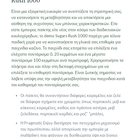
Rush 1000
Είναι μια εξαιρετική ευκαιρία να αναπτύξετε τη στρατηγική σας,
να κατανοήσετε τη μεταβλητότητα και να αποκτήσετε μια
αίσθηση της συχνότητας των μπόνους χαρακτηριστικών. Είτε
είστε έμπειρος παίκτης είτε νέος στον κόσμο των διαδικτυακών
κουλοχέρηδων, το demo Sugars Rush 1000 παρέχει μια τέλεια
παιδική χαρά για να ικανοποιήσετε τη γλυκιά σας επιθυμία για
παιχνίδια καζίνο. Το παιχνίδι σας επιτρέπει να επιλέξετε ένα
ελάχιστο ποντάρισμα 0, 20 κερμάτων και ένα μέγιστο
ποντάρισμα 100 κερμάτων ανά περιστροφή. Χρησιμοποιήστε τα
πλήκτρα συν και πλην στη διεπαφή στοιχημάτων για να
επιλέξετε το επιθυμητό ποντάρισμα. Είναι ζωτικής σημασίας να
λάβετε υπόψη σας την υψηλή μεταβλητότητα του παιχνιδιού κατά
τον καθορισμό του πονταρίσματός σας.
Οι παίκτες θα συναντήσουν διάφορες καραμέλες και ζελέ
σε διάφορα σχήματα και χρώματα, όπως πορτοκαλί, μοβ και
κόκκινες καραμέλες, καθώς και πράσινα αστέρια, μοβ
ζελεδάκια, πορτοκαλί καρδιές και ροζ” “μπάλες.
Η Pragmatic Enjoy διατήρησε τον πετυχημένο μηχανισμό
του πρωτότυπου, αλλά απογείωσε την εμπειρία με
multipliers που φτάνουν σε δυσθεώρητα ύψη και bonus