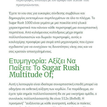
περιστροφές, ανάλογα με τον αριθμό των scatter που
προσγειώνονται.
Έχετε το νου σας για ευκαιρίες σύνδεσης συμβόλων και
δημιουργίας εκτεταμένων συμπλεγμάτων σε όλο το πλέγμα. Το
Sugar Rush 1000 είναι γεμάτο με μια ποικιλία από γλυκά
χαρακτηριστικά που κάνουν κάθε περιστροφή μια συναρπαστική
περιπέτεια. Από κυλιόμενους κυλίνδρους μέχρι σημεία
πολλαπλασιαστών και δωρεάν περιστροφές, αυτός ο
κουλοχέρης προσφέρει μια σειρά από μηχανισμούς που έχουν
σχεδιαστεί για να ενισχύουν τις δυνατότητες νίκης σας και να
σας κρατούν απασχολημένους.
Ετυμηγορία: Αξίζει Να
Παίξετε Το Sugar Rush
Multitude Of;
Αυτή η λειτουργία είναι ιδιαίτερα συναρπαστική επειδή μπορεί να
οδηγήσει σε εκθετική αύξηση των κερδών. Για παράδειγμα, αν
έχετε τρία σημεία πολλαπλασιαστή 8x σε μια νικητήρια ομάδα, ο
συνολικός πολλαπλασιαστής θα είναι 512x (8x8x8). Η
προσμονή” “αυξάνεται με κάθε ανατροπή, καθώς οι παίκτες