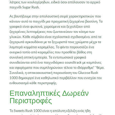
λάτρεις των κουλοχέρηδων, ειδικά όσοι απόλαυσαν το αρχικό
παιχνίδι Sugar Rush.
Ας βουτήξουμε στην απολαυστική σειρά χαρακτηριστικών που
κάνουν αυτό το παιχνίδι μια πραγματική ζαχαρένια βιασύνη. Τα
γραφικά είναι φωτεινά, χαρούμενα και ξεχειλίζουν από
ζαχαρένιες λεπτομέρειες που ζωντανεύουν τον κόσμο των
γλυκών. Κάθε σύμβολο είναι σχολαστικά σχεδιασμένο, από τα
ζαχαρωτά αρκουδάκια με τα ξεχωριστά τους χρώματα μέχρι τα
λαμπερά κομμάτια καραμέλας. Το φόντο παρουσιάζει ένα
ονειρικό τοπίο από καραμέλες που προσθέτει βάθος στη
συνολική οπτική εμπειρία. Τα εντυπωσιακά γραφικά
συνοδεύονται από ένα παιχνιδιάρικο soundtrack με καμπάνες
και σφυρίγματα που συμπληρώνουν τέλεια το ιδιόρρυθμο” “θέμα.
Συνολικά, η οπτικοακουστική παρουσίαση του Glucose Rush
1000 δημιουργεί ένα καθηλωτικό περιβάλλον που ενισχύει τον
ενθουσιασμό κάθε περιστροφής.
Επαναληπτικές Δωρεάν
Περιστροφές
Το Sweets Rush 1000 είναι η απόλυτη εξέλιξη ενός ήδη