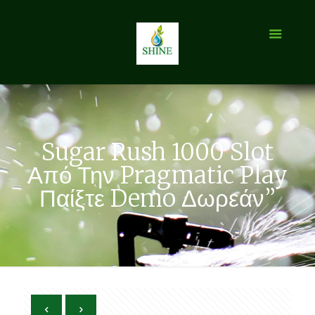
Sugar Rush 1000 Slot
Από Την Pragmatic Play
Παίξτε Demo Δωρεάν”