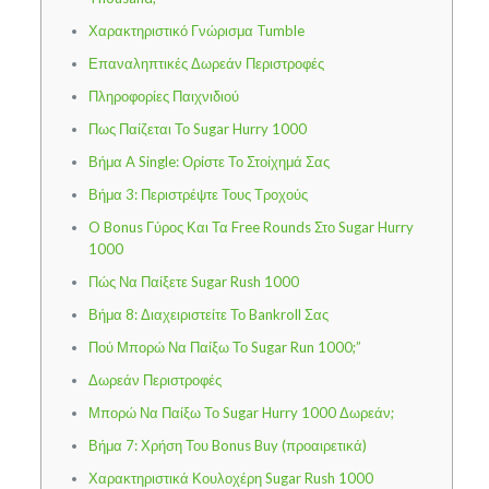
Χαρακτηριστικό Γνώρισμα Tumble
Επαναληπτικές Δωρεάν Περιστροφές
Πληροφορίες Παιχνιδιού
Πως Παίζεται Το Sugar Hurry 1000
Βήμα A Single: Ορίστε Το Στοίχημά Σας
Βήμα 3: Περιστρέψτε Τους Τροχούς
O Bonus Γύρος Και Τα Free Rounds Στο Sugar Hurry
1000
Πώς Να Παίξετε Sugar Rush 1000
Βήμα 8: Διαχειριστείτε Το Bankroll Σας
Πού Μπορώ Να Παίξω Το Sugar Run 1000;”
Δωρεάν Περιστροφές
Μπορώ Να Παίξω Το Sugar Hurry 1000 Δωρεάν;
Βήμα 7: Χρήση Του Bonus Buy (προαιρετικά)
Χαρακτηριστικά Κουλοχέρη Sugar Rush 1000