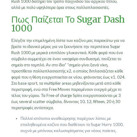
Rush 1000 διατηρεί τον τρόπο παιχνιδιού του αρχικού τίτλου,
αλλά με πολύ υψηλότερα όρια στους πολλαπλασιαστές.
Πως Παίζεται Το Sugar Dash
1000
Ελέγξτε την επιμελημένη λίστα των καζίνο μας παρακάτω για να
βρείτε το ιδανικό μέρος για να ξεκινήσετε την περιπέτεια Sugar
Rush 1000 με μερικά επιπλέον γλυκαντικά. Κάθε φορά που ένα
σύμβολο συμμετέχει σε έναν νικηφόρο συνδυασμό, τονίζεται το
σημείο στο ταμπλό. Αν στο ίδιο” “σημείο γίνει ξανά νίκη,
προστίθεται πολλαπλασιαστής x2, ο οποίος διπλασιάζεται κάθε
φορά που η θέση ενεργοποιείται εκ νέου, φτάνοντας έως x1. 024.
Στο base sport, τα multiplier areas μηδενίζονται μετά από κάθε
περιστροφή, ενώ στα Free Moves παραμένουν ενεργά μέχρι το
τέλος του γύρου. Τα Free of charge Spins ενεργοποιούνται με 3
έως several scatter σύμβολα, δίνοντας 10, 12, fifteen, 20 ή 30
περιστροφές αντίστοιχα.
Πολλοί ιστότοποι αναθεώρησης παρέχουν λίστες με
επαληθευμένα καζίνο που διαθέτουν το Sugar Hurry 1000,
συχνά με μπόνους καλωσορίσματος για νέους παίκτες.