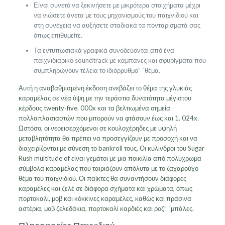
Είναι συνετό να ξεκινήσετε με μικρότερα στοιχήματα μέχρι
να νιώσετε άνετα με τους μηχανισμούς του παιχνιδιού και
στη συνέχεια να αυξήσετε σταδιακά τα πονταρίσματά σας
όπως επιθυμείτε.
Τα εντυπωσιακά γραφικά συνοδεύονται από ένα
παιχνιδιάρικο soundtrack με καμπάνες και σφυρίγματα που
συμπληρώνουν τέλεια το ιδιόρρυθμο” “θέμα.
Αυτή η αναβαθμισμένη έκδοση ανεβάζει το θέμα της γλυκιάς
καραμέλας σε νέα ύψη με την τεράστια δυνατότητα μέγιστου
κέρδους twenty-five. 000x και τα βελτιωμένα σημεία
πολλαπλασιαστών που μπορούν να φτάσουν έως και 1. 024x.
Ωστόσο, οι νεοεισερχόμενοι σε κουλοχέρηδες με υψηλή
μεταβλητότητα θα πρέπει να προσεγγίζουν με προσοχή και να
διαχειρίζονται με σύνεση το bankroll τους. Οι κύλινδροι του Sugar
Rush multitude of είναι γεμάτοι με μια ποικιλία από πολύχρωμα
σύμβολα καραμέλας που ταιριάζουν απόλυτα με το ζαχαρούχο
θέμα του παιχνιδιού. Οι παίκτες θα συναντήσουν διάφορες
καραμέλες και ζελέ σε διάφορα σχήματα και χρώματα, όπως
πορτοκαλί, μοβ και κόκκινες καραμέλες, καθώς και πράσινα
αστέρια, μοβ ζελεδάκια, πορτοκαλί καρδιές και ροζ” “μπάλες.