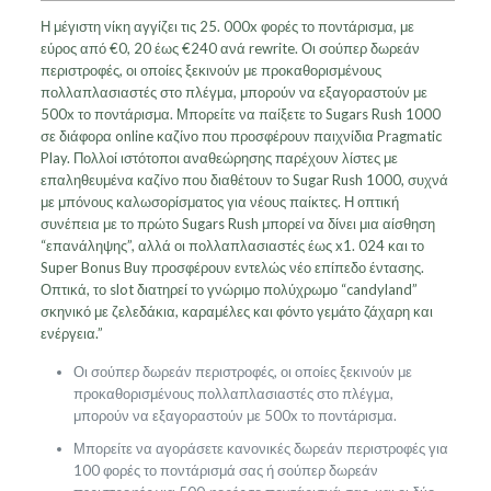
Η μέγιστη νίκη αγγίζει τις 25. 000x φορές το ποντάρισμα, με
εύρος από €0, 20 έως €240 ανά rewrite. Οι σούπερ δωρεάν
περιστροφές, οι οποίες ξεκινούν με προκαθορισμένους
πολλαπλασιαστές στο πλέγμα, μπορούν να εξαγοραστούν με
500x το ποντάρισμα. Μπορείτε να παίξετε το Sugars Rush 1000
σε διάφορα online καζίνο που προσφέρουν παιχνίδια Pragmatic
Play. Πολλοί ιστότοποι αναθεώρησης παρέχουν λίστες με
επαληθευμένα καζίνο που διαθέτουν το Sugar Rush 1000, συχνά
με μπόνους καλωσορίσματος για νέους παίκτες. Η οπτική
συνέπεια με το πρώτο Sugars Rush μπορεί να δίνει μια αίσθηση
“επανάληψης”, αλλά οι πολλαπλασιαστές έως x1. 024 και το
Super Bonus Buy προσφέρουν εντελώς νέο επίπεδο έντασης.
Οπτικά, το slot διατηρεί το γνώριμο πολύχρωμο “candyland”
σκηνικό με ζελεδάκια, καραμέλες και φόντο γεμάτο ζάχαρη και
ενέργεια.”
Οι σούπερ δωρεάν περιστροφές, οι οποίες ξεκινούν με
προκαθορισμένους πολλαπλασιαστές στο πλέγμα,
μπορούν να εξαγοραστούν με 500x το ποντάρισμα.
Μπορείτε να αγοράσετε κανονικές δωρεάν περιστροφές για
100 φορές το ποντάρισμά σας ή σούπερ δωρεάν