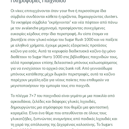
Πληροφορίες Παιχνιδιού
Οι νίκες επιτυγχάνονται όταν your five ή περισσότερα ίδια
σύμβολα συνδέονται κάθετα ή οριζόντια, δημιουργώντας clusters.
Τα νικηφόρα σύμβολα “εκρήγνυνται” και νέα πέφτουν από πάνω
με τον avalanche μηχανισμό, προσφέροντας συνεχόμενες
ευκαιρίες κέρδους στην ίδια περιστροφή. Αν είστε έτοιμοι να
βουτήξετε στον γλυκό κόσμο του Sugar Rush 1000 και να παίξετε
με αληθινά χρήματα, έχουμε μερικές εξαιρετικές προτάσεις
καζίνο για εσάς. Αυτά τα κορυφαία διαδικτυακά καζίνο όχι μόνο
διαθέτουν το Sugar Hurry 1000 στις βιβλιοθήκες παιχνιδιών τους,
αλλά προσφέρουν επίσης δελεαστικά μπόνους καλωσορίσματος
για να ενισχύσουν το αρχικό σας bank roll. Από γενναιόδωρα
μπόνους κατάθεσης μέχρι δωρεάν περιστροφές, αυτά τα καζίνο
παρέχουν μεγάλη αξία για νέους παίκτες που επιθυμούν να
μεγιστοποιήσουν την εμπειρία τους στο παιχνίδι.
Το πλέγμα 7×7 του παιχνιδιού είναι γεμάτο με μια ποικιλία από
αρκουδάκια, ζελέδες και διάφορες γλυκές λιχουδιές,
δημιουργώντας μια ατμόσφαιρα που θυμίζει μια φανταστική
καραμέλα. Είναι ένα θέμα που απευθύνεται σε όλους τους
γλυκατζήδες, ξυπνώντας αναμνήσεις από παιδικές λιχουδιές και
τη χαρά της απόλαυσης της ζαχαρένιας καλοσύνης. Το Sugars