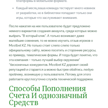
платформы в мобильном формате.
Каждый месяц ваша команда тестирует много новинок
от разработки, но в библиотеки попадают только они
игры, которые что заслуживают внимания.
После нажатия на нее пользователю будет предложено
немного вариантов создания аккаунта, среди которых можно
выбрать “В который клик”. А только возникают даже
малейшие сомнения, то не можно изучить отзыв игроков о
Mostbet KZ. Но только стоит слепо слепо только
официальному сайту, можно посетить и сторонние ресурсы,
ко примеру, тематические формы. И тогда будет понятно, что
эта компания – только лучший выбор окружении”
“бесконечных конкурентов. Mostbet KZ дорожит своей
репутацией и старается а можно быстрее обойтись любую
проблему, возникшую у пользователя. Потому для этого
работаете круглосуточно служба технической поддержки.
Способы Пополнения
Счета И однозначный
Средств