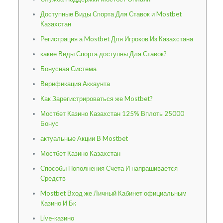
Доступные Виды Спорта Для Ставок и Mostbet
Казахстан
Регистрация а Mostbet Для Игроков Из Казахстана
какие Виды Спорта доступны Для Ставок?
Бонусная Система
Верификация Аккаунта
Как Зарегистрироваться же Mostbet?
Мостбет Казино Казахстан 125% Вплоть 25000
Бонус
актуальные Акции В Mostbet
Мостбет Казино Казахстан
Способы Пополнения Счета И напрашивается
Средств
Mostbet Вход же Личный Кабинет официальным
Казино И Бк
Live-казино