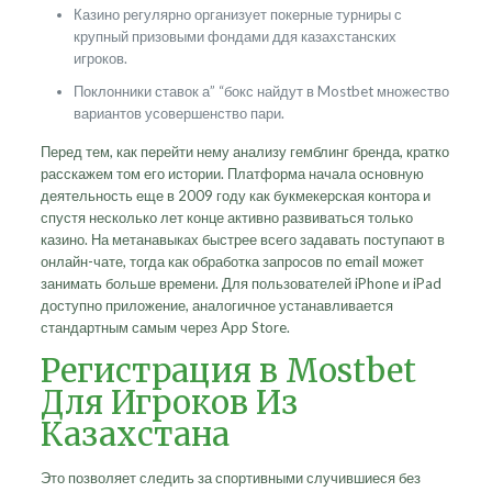
Казино регулярно организует покерные турниры с
крупный призовыми фондами ддя казахстанских
игроков.
Поклонники ставок а” “бокс найдут в Mostbet множество
вариантов усовершенство пари.
Перед тем, как перейти нему анализу гемблинг бренда, кратко
расскажем том его истории. Платформа начала основную
деятельность еще в 2009 году как букмекерская контора и
спустя несколько лет конце активно развиваться только
казино. На метанавыках быстрее всего задавать поступают в
онлайн-чате, тогда как обработка запросов по email может
занимать больше времени. Для пользователей iPhone и iPad
доступно приложение, аналогичное устанавливается
стандартным самым через App Store.
Регистрация в Mostbet
Для Игроков Из
Казахстана
Это позволяет следить за спортивными случившиеся без