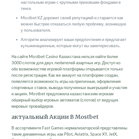
настольным играм с крупными призовыми фондами в
тенге.
Mostbet KZ дорожит своей репутацией и старается как
можно быстрее отказаться любую проблему, возникшую
у пользователя.
Алгоритм анализирует ваши предпочтения и предлагает
кульминационные, которые могут вы заинтересовать.
На сайте Mostbet Casino Казахстана нельзя найти более
3000 слотов для двух любителей азартных игр. Доступ ко
обо возможностям игровой платформы открывается только
после регистрации. Как же аккаунт на платформе создан,
появляется возможность игры на приличные, оформления
спортивных ставок, вывода полученных выигрышей и участия
и акциях. Mostbet предложила казахстанским игрокам
обширный выбор игровых автоматов (слотов) от ведущих
мировых провайдеров.
актуальный Акции В Mostbet
В ассортименте Fast Games нормализаторской представлены
такие динамичных игры, как Pilot, Aviatrix, Space XY, JetX,