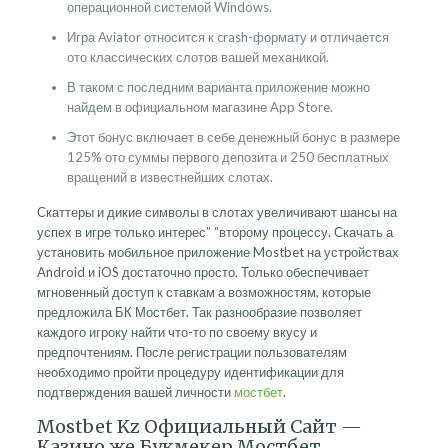
операционной системой Windows.
Игра Aviator относится к crash-формату и отличается
ото классических слотов вашей механикой.
В таком с последним варианта приложение можно
найдем в официальном магазине App Store.
Этот бонус включает в себе денежный бонус в размере
125% ото суммы первого депозита и 250 бесплатных
вращений в известнейших слотах.
Скаттеры и дикие символы в слотах увеличивают шансы на
успех в игре только интерес” “второму процессу. Скачать а
установить мобильное приложение Mostbet на устройствах
Android и iOS достаточно просто. Только обеспечивает
мгновенный доступ к ставкам а возможностям, которые
предложила БК Мостбет. Так разнообразие позволяет
каждого игроку найти что-то по своему вкусу и
предпочтениям. После регистрации пользователям
необходимо пройти процедуру идентификации для
подтверждения вашей личности
мостбет
.
Mostbet Kz Официальный Сайт —
Казино же Букмекер Мостбет