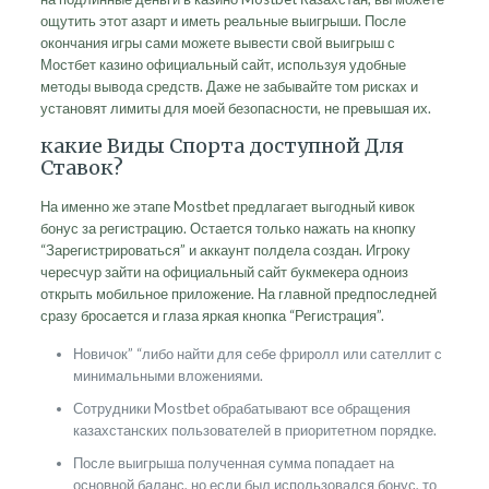
ощутить этот азарт и иметь реальные выигрыши. После
окончания игры сами можете вывести свой выигрыш с
Мостбет казино официальный сайт, используя удобные
методы вывода средств. Даже не забывайте том рисках и
установят лимиты для моей безопасности, не превышая их.
какие Виды Спорта доступной Для
Ставок?
На именно же этапе Mostbet предлагает выгодный кивок
бонус за регистрацию. Остается только нажать на кнопку
“Зарегистрироваться” и аккаунт полдела создан. Игроку
чересчур зайти на официальный сайт букмекера одноиз
открыть мобильное приложение. На главной предпоследней
сразу бросается и глаза яркая кнопка “Регистрация”.
Новичок” “либо найти для себе фриролл или сателлит с
минимальными вложениями.
Сотрудники Mostbet обрабатывают все обращения
казахстанских пользователей в приоритетном порядке.
После выигрыша полученная сумма попадает на
основной баланс, но если был использовался бонус, то