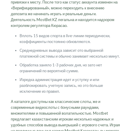
привязки к месту. После того как статус аккаунта изменен на
«Верифицированный», можно переходить к внесению
депозита же начинать играть и реальные деньги.
Деятельность MostBet KZ легальна и находится надзором
контролем регулятора Кюрасао.
Вплоть 15 видов спорта в live-линии периодически,
коэффициенты постоянно обновляются.
Среднедневных вывода зависит ото выбранной
платежной системы и обычно занимает несколько минут.
Обработка заняло 1-3 рабочих дня, но зато нет
ограничений по вероятной сумме.
Изредка администрация идет и уступку и или
разблокировать учетную запись, но это больше
исключение из правил.
А каталоге доступны как классические слоты, же и
современные видеослоты с бонусными раундами,
множителями и повышенной волатильностью. Mostbet
предлагает казахстанским игрокам несколько надежных и
удобных способов вывода выигрышей с игрового счета. Играя
на подлинные деньги в казино Mostbet Казахстан, вы можете