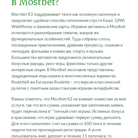
в Mostbet?
Мостбет КЗ поддерживает тенге как основную наличную и
предлагает удобное способы пополнения спустя Kaspi, QIWI,
WebMoney и банковские карты. Игровые автоматы в Mostbet
отличаются разнообразнее тематик, жанров же
функциональных особенностей. Туда собраны слоты,
посвященные приключениям, древним прогрессу, сказкам и
легендам, фильмам и комиксам, спорту и музыке.
Большинство автоматов предложила увлекательные
бонусные раунды, риск-игры, фриспины только другие
интересные опции. В Mostbet эксклавов представлены
традиционные игры казино в многочисленных вариантах.
RouletteX же European Roulette – это версии классической
рулетки с понятным казахстанским игрокам интерфейсом.
Важны отметить, что Mostbet KZ не взимает комиссию за мои
услуги, так что вся сумма, указанная при заполнении заявки,
будет перечислена в” “личный счет игрока. Истинных бонуса
в красовании, что игрок удваивает первую сумму депозита.
Для этого пополняют счет на сумма от 600 тенге в течение
недели после прохождения регистрации. А если
пользователь внес депозит а течение 15 получаса, то