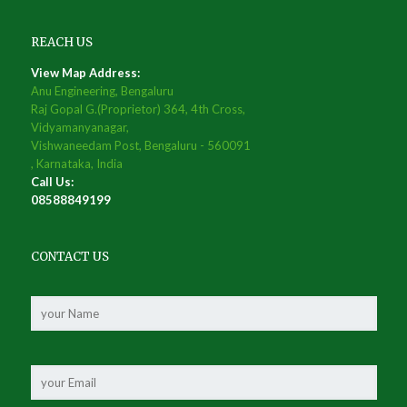
REACH US
View Map Address:
Anu Engineering, Bengaluru
Raj Gopal G.(Proprietor) 364, 4th Cross,
Vidyamanyanagar,
Vishwaneedam Post, Bengaluru - 560091
, Karnataka, India
Call Us:
08588849199
CONTACT US