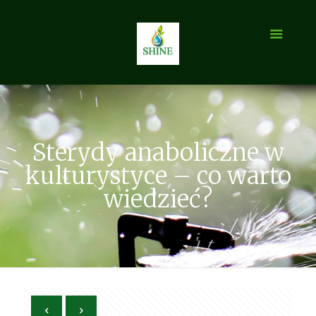
Sterydy anaboliczne w
kulturystyce – co warto
wiedzieć?