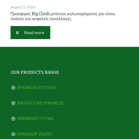
August 5, 2026
Προσφορές BigClash μπόνους καλωσορίσματος για νέους
παίκτες και ασφαλείς συναλλαγές
Read more
OUR PRODUCTS RANGE
SPRINKLER SYSTEMS
IRRIGATIONS SPRINKLER
SPRINKLER FITTING
SPRINKLER VALVES