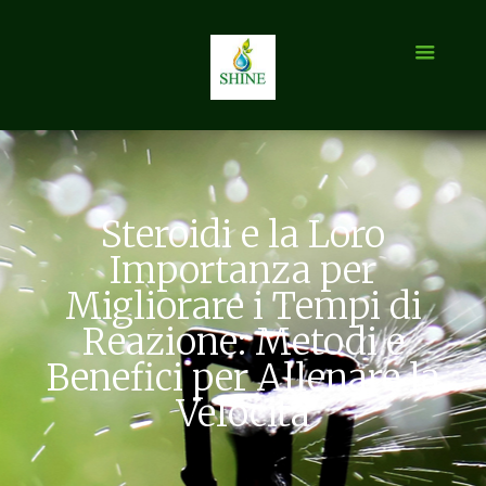
Steroidi e la Loro
Importanza per
Migliorare i Tempi di
Reazione: Metodi e
Benefici per Allenare la
Velocità