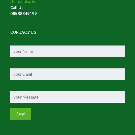
, Karnataka, India
Call Us:
08588849199
CONTACT US