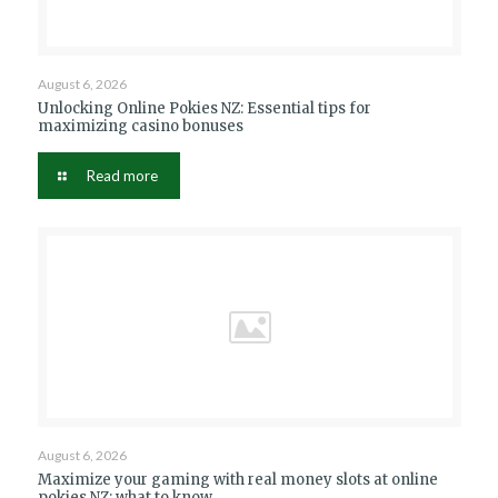
August 6, 2026
Unlocking Online Pokies NZ: Essential tips for
maximizing casino bonuses
Read more
August 6, 2026
Maximize your gaming with real money slots at online
pokies NZ: what to know