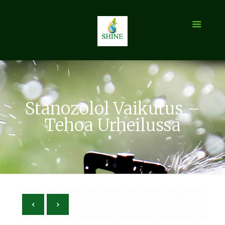
Stanozolol Vaikutus –
Tehoa Urheilussa