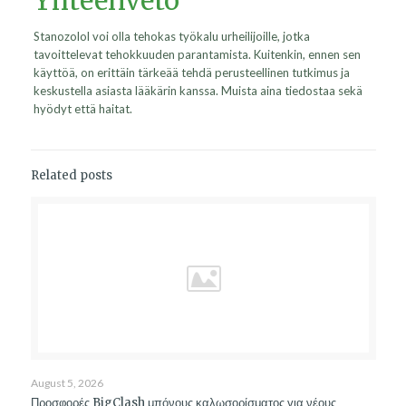
Yhteenveto
Stanozolol voi olla tehokas työkalu urheilijoille, jotka
tavoittelevat tehokkuuden parantamista. Kuitenkin, ennen sen
käyttöä, on erittäin tärkeää tehdä perusteellinen tutkimus ja
keskustella asiasta lääkärin kanssa. Muista aina tiedostaa sekä
hyödyt että haitat.
Related posts
August 5, 2026
Προσφορές BigClash μπόνους καλωσορίσματος για νέους