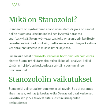
0
Mikä on Stanozolol?
Stanozolol on synteettinen anaboliinen steroidi, joka on saanut
paljon huomiota urheilupiireissä sen kyvystä parantaa
suorituskykyä. Se on gyógyszertan, joka on alun perin kehitetty
lääketieteellisiin tarkoituksiin, mutta se on saanut laajaa käyttöä
kehonrakennuksessa ja muissa urheilulajeissa.
Ennen kuin ostat
Stanozolol verkossa hormonipuoti.com ostaa
-
ainetta Suomi urheilufarmakologian liikkeistä, analysoi kaikki
tämän urheilijoiden keskuudessa erittäin suositun aineen
ominaisuudet.
Stanozololin vaikutukset
Stanozolol vaikuttaa kehoon monin eri tavoin. Se voi parantaa
lihasmassaa, voimaa ja kestävyyttä. Seuraavat ovat keskeiset
vaikutukset, jotka tekevät siitä suositun urheilijoiden
keskuudessa: